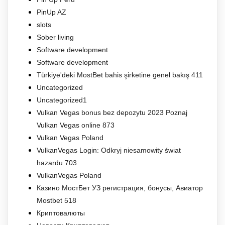
PinUp AZ
slots
Sober living
Software development
Software development
Türkiye'deki MostBet bahis şirketine genel bakış 411
Uncategorized
Uncategorized1
Vulkan Vegas bonus bez depozytu 2023 Poznaj
Vulkan Vegas online 873
Vulkan Vegas Poland
VulkanVegas Login: Odkryj niesamowity świat
hazardu 703
VulkanVegas Poland
Казино МостБет УЗ регистрация, бонусы, Авиатор
Mostbet 518
Криптовалюты