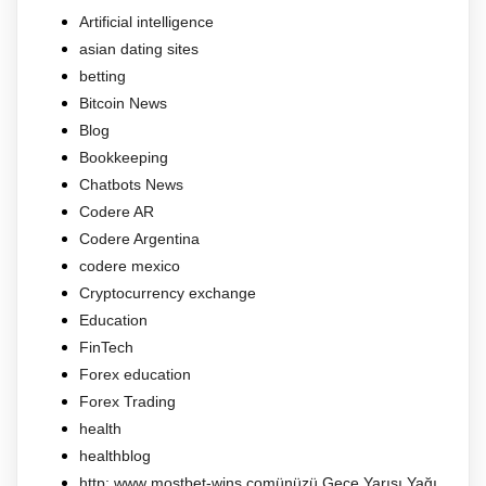
Artificial intelligence
asian dating sites
betting
Bitcoin News
Blog
Bookkeeping
Chatbots News
Codere AR
Codere Argentina
codere mexico
Cryptocurrency exchange
Education
FinTech
Forex education
Forex Trading
health
healthblog
http: www mostbet-wins.comünüzü Gece Yarısı Yağı