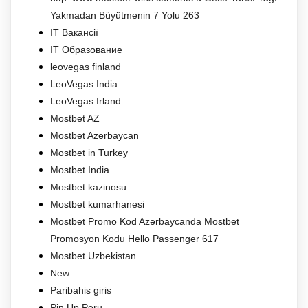
Yakmadan Büyütmenin 7 Yolu 263
IT Вакансії
IT Образование
leovegas finland
LeoVegas India
LeoVegas Irland
Mostbet AZ
Mostbet Azerbaycan
Mostbet in Turkey
Mostbet India
Mostbet kazinosu
Mostbet kumarhanesi
Mostbet Promo Kod Azərbaycanda Mostbet
Promosyon Kodu Hello Passenger 617
Mostbet Uzbekistan
New
Paribahis giris
Pin Up Peru