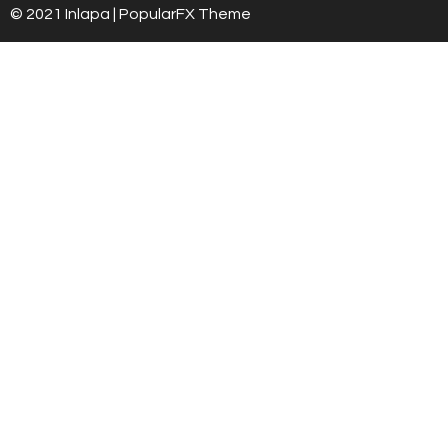
© 2021 Inlapa |
PopularFX Theme