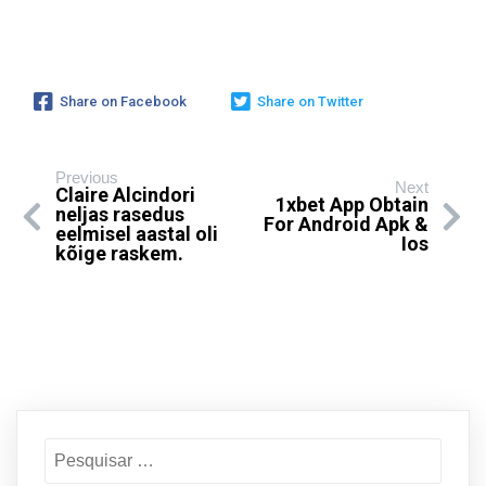
Share on Facebook
Share on Twitter
Previous
Next
Claire Alcindori
1xbet App Obtain
neljas rasedus
For Android Apk &
eelmisel aastal oli
Ios
kõige raskem.
Pesquisar
por: