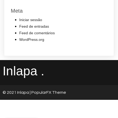
Meta
Iniciar sessão
Feed de entradas
Feed de comentários
WordPress.org
Inlapa .
© 2021 Inlapa |
PopularFX Theme