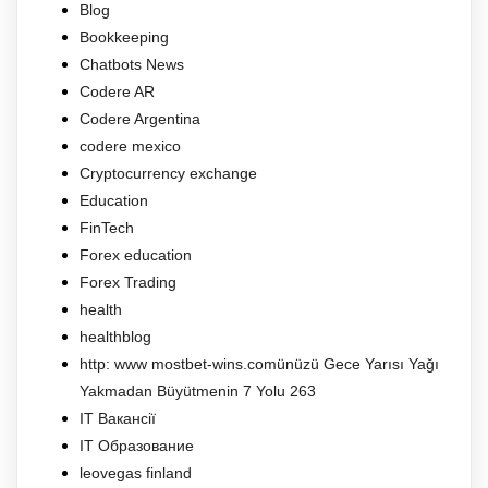
Blog
Bookkeeping
Chatbots News
Codere AR
Codere Argentina
codere mexico
Cryptocurrency exchange
Education
FinTech
Forex education
Forex Trading
health
healthblog
http: www mostbet-wins.comünüzü Gece Yarısı Yağı
Yakmadan Büyütmenin 7 Yolu 263
IT Вакансії
IT Образование
leovegas finland