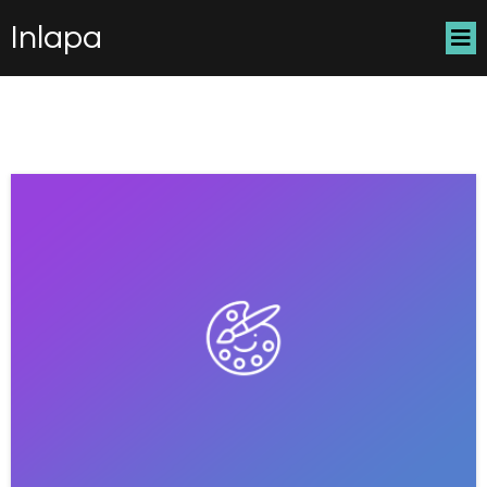
Inlapa