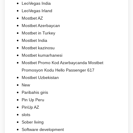
LeoVegas India
LeoVegas Irland
Mostbet AZ
Mostbet Azerbaycan
Mostbet in Turkey
Mostbet India
Mostbet kazinosu
Mostbet kumarhanesi
Mostbet Promo Kod Azərbaycanda Mostbet
Promosyon Kodu Hello Passenger 617
Mostbet Uzbekistan
New
Paribahis giris
Pin Up Peru
PinUp AZ
slots
Sober living
Software development