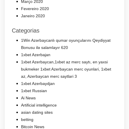
Março 2020
Fevereiro 2020
Janeiro 2020
Categorias
1Win Azərbaycanlı qumar oyunçularını Qeydiyyat
Bonusu ilə salamlayır 620
1xbet Azerbajan
1xbet Azerbaycan,1xbet az merc saytı, en yaxsi
bukmeker 1xbet Azerbaycan merc oyunlari, 1xbet
az, Azerbaycan merc saytlari 3
1xbet Azerbaydjan
1xbet Russian
Ai News
Artificial intelligence
asian dating sites
betting
Bitcoin News