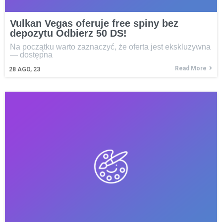
Vulkan Vegas oferuje free spiny bez
depozytu Odbierz 50 DS!
Na początku warto zaznaczyć, że oferta jest ekskluzywna
— dostępna
Read More
28
AGO, 23