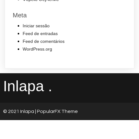
Meta
Iniciar sessão
Feed de entradas
Feed de comentários
WordPress.org
Inlapa .
© 2021 Inlapa |
PopularFX Theme