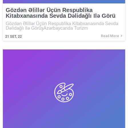
Gözdən Əlillər Üçün Respublika
Kitabxanasında Sevda Dəlidağlı Ilə Görü
Gözdən Əlillər Üçün Respublika Kitabxanasında Sevda
Dəlidağlı Ilə GörüşAzərbaycanda Turizm
Read More
21
SET, 22