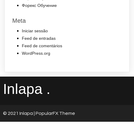
Форекс Обучение
Meta
Iniciar sessão
Feed de entradas
Feed de comentários
WordPress.org
Inlapa .
© 2021 Inlapa |
PopularFX Theme