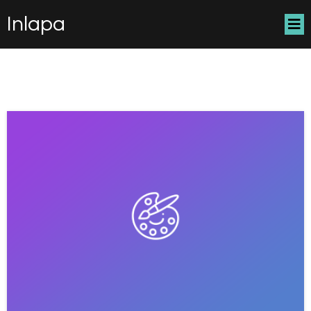
Inlapa