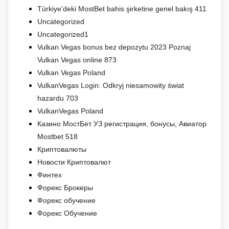
Türkiye'deki MostBet bahis şirketine genel bakış 411
Uncategorized
Uncategorized1
Vulkan Vegas bonus bez depozytu 2023 Poznaj
Vulkan Vegas online 873
Vulkan Vegas Poland
VulkanVegas Login: Odkryj niesamowity świat
hazardu 703
VulkanVegas Poland
Казино МостБет УЗ регистрация, бонусы, Авиатор
Mostbet 518
Криптовалюты
Новости Криптовалют
Финтех
Форекс Брокеры
Форекс обучение
Форекс Обучение