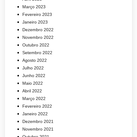
Março 2023
Fevereiro 2023
Janeiro 2023
Dezembro 2022
Novembro 2022
Outubro 2022
Setembro 2022
Agosto 2022
Julho 2022
Junho 2022
Maio 2022
Abril 2022
Março 2022
Fevereiro 2022
Janeiro 2022
Dezembro 2021
Novembro 2021
Outubro 2021