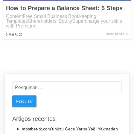
How to Prepare a Balance Sheet: 5 Steps
ContentFree Small Business Bookkeeping
TemplatesShareholders’ EquitySupercharge your skills
with Premium
Read More
9
MAR, 21
Pesquisar
por:
Artigos recentes
mostbet-tk.com’ünüzü Gece Yarısı Yağı Yakmadan