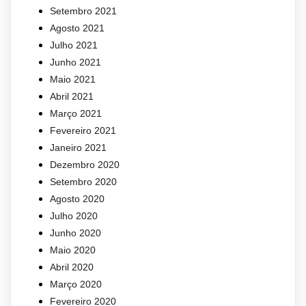
Setembro 2021
Agosto 2021
Julho 2021
Junho 2021
Maio 2021
Abril 2021
Março 2021
Fevereiro 2021
Janeiro 2021
Dezembro 2020
Setembro 2020
Agosto 2020
Julho 2020
Junho 2020
Maio 2020
Abril 2020
Março 2020
Fevereiro 2020