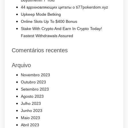
44 вдохновляющих цитаты о ti77pokerdom.xyz
Upkeep Mode Betking
Online Slots Up To $400 Bonus
Stake With Crypto And Earn In Crypto Today!
Fastest Withdrawals Assured
Comentários recentes
Arquivo
Novembro 2023
Outubro 2023
Setembro 2023
Agosto 2023
Julho 2023
Junho 2023
Maio 2023
Abril 2023