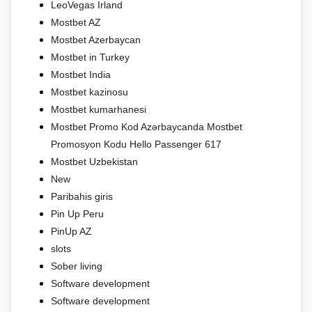
LeoVegas Irland
Mostbet AZ
Mostbet Azerbaycan
Mostbet in Turkey
Mostbet India
Mostbet kazinosu
Mostbet kumarhanesi
Mostbet Promo Kod Azərbaycanda Mostbet
Promosyon Kodu Hello Passenger 617
Mostbet Uzbekistan
New
Paribahis giris
Pin Up Peru
PinUp AZ
slots
Sober living
Software development
Software development