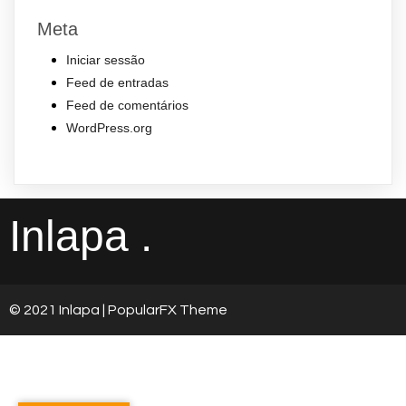
Meta
Iniciar sessão
Feed de entradas
Feed de comentários
WordPress.org
Inlapa .
© 2021 Inlapa |
PopularFX Theme