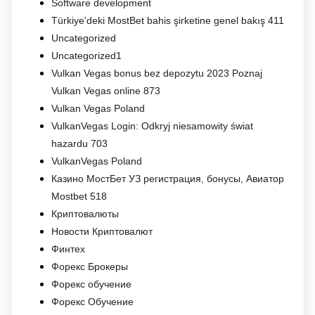
Software development
Türkiye'deki MostBet bahis şirketine genel bakış 411
Uncategorized
Uncategorized1
Vulkan Vegas bonus bez depozytu 2023 Poznaj
Vulkan Vegas online 873
Vulkan Vegas Poland
VulkanVegas Login: Odkryj niesamowity świat
hazardu 703
VulkanVegas Poland
Казино МостБет УЗ регистрация, бонусы, Авиатор
Mostbet 518
Криптовалюты
Новости Криптовалют
Финтех
Форекс Брокеры
Форекс обучение
Форекс Обучение