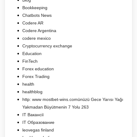
Bookkeeping
Chatbots News
Codere AR
Codere Argentina
codere mexico
Cryptocurrency exchange
Education
FinTech
Forex education
Forex Trading
health
healthblog
http: www mostbet-wins.comünüzü Gece Yarısı Yağı
Yakmadan Büyütmenin 7 Yolu 263
IT Вакансії
IT Образование
leovegas finland