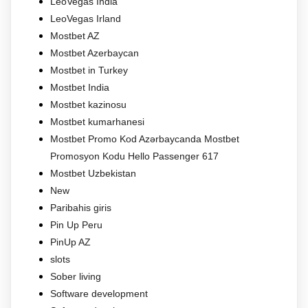
LeoVegas India
LeoVegas Irland
Mostbet AZ
Mostbet Azerbaycan
Mostbet in Turkey
Mostbet India
Mostbet kazinosu
Mostbet kumarhanesi
Mostbet Promo Kod Azərbaycanda Mostbet
Promosyon Kodu Hello Passenger 617
Mostbet Uzbekistan
New
Paribahis giris
Pin Up Peru
PinUp AZ
slots
Sober living
Software development