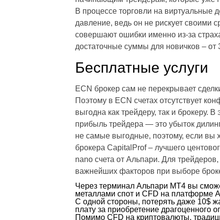
В процессе торговли на виртуальные д
давление, ведь он не рискует своими 
совершают ошибки именно из-за страха 
достаточные суммы для новичков – от 
Бесплатные услуги
ECN брокер сам не перекрывает сделки 
Поэтому в ECN счетах отсутствует ко
выгодна как трейдеру, так и брокеру. 
прибыль трейдера — это убыток дилинг
не самые выгодные, поэтому, если вы 
брокера CapitalProf – лучшего центов
nano счета от Альпари. Для трейдеров
важнейших факторов при выборе броке
Через терминал Альпари МТ4 вы смож
металлами спот и CFD на платформе А
С одной стороны, потерять даже 10$ жа
плату за приобретение драгоценного о
Помимо CFD на криптовалюты, традици