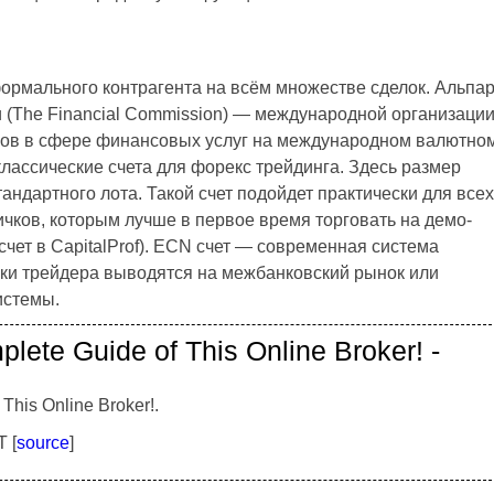
ормального контрагента на всём множестве сделок. Альпа
 (The Financial Commission) — международной организации
ров в сфере финансовых услуг на международном валютно
 классические счета для форекс трейдинга. Здесь размер
андартного лота. Такой счет подойдет практически для всех
чков, которым лучше в первое время торговать на демо-
 счет в CapitalProf). ECN счет — современная система
елки трейдера выводятся на межбанковский рынок или
истемы.
ete Guide of This Online Broker! -
his Online Broker!.
 [
source
]