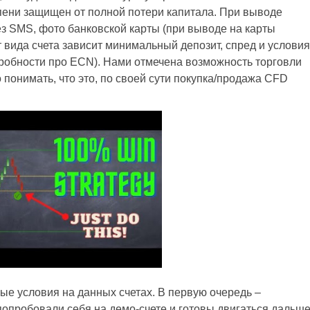
тепени защищен от полной потери капитала. При выводе
з SMS, фото банковской карты (при выводе на карты
вида счета зависит минимальный депозит, спред и условия
дробности про ECN). Нами отмечена возможность торговли
о понимать, что это, по своей сути покупка/продажа CFD
е условия на данных счетах. В первую очередь –
опробовали себя на демо-счете и готовы двигаться дальше