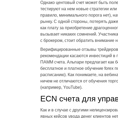
Однако центовый счет может быть пол
тестируют на нем новые стратегии или
правило, минимального порога нет), н
рынку. С одной стороны, потерять даже
как плату за приобретение драгоценног
вызывает никаких сомнений. Участник
с брокером, стоит обратить внимание н
Верифицированные отзывы трейдеров 
рекомендации касаются инвестиций в 
ПАММ счета. Альпари предлагает как б
бесплатное и платное обучение forex 
расписанию). Как понимаете, на вебин
ничем не отличаются от обучения торг
(например, YouTube).
ECN счета для упра
Как и в случае с другими нелицензиро
явных кейсов увода денег клиентов нет