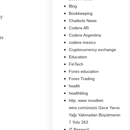
Blog
Bookkeeping
му
Chatbots News
о
Codere AR
Codere Argentina
ях
codere mexico
Cryptocurrency exchange
Education
FinTech
Forex education
Forex Trading
health
healthblog
http: www mostbet-
wins.comünüzü Gece Yarısı
Yağı Yakmadan Büyütmenin
7 Yolu 263
IT Вакансії