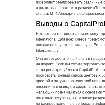
позволяют реализовывать различные ст
и валютных парах см. в разделе «Торг
скачать МТ4 Альпари на официальном 
Выводы о CapitalPro
Нет, потери торгового счета не могут п
International. Для всех счетов предус
никогда не опустится ниже нуля. Есть 
International?
Она имеет достаточный опыт в предос
на Форекс. Если вы хотите торговать т
тогда регистрируйтесь в CapitalProf –
посмотреть полный список центовых бр
простой и интуитивно понятной навига
внесением и выводом средств, а такж
желающих познакомиться с основами трей
полезных ресурсов, в том числе разде
на распространенные вопросы и инфор