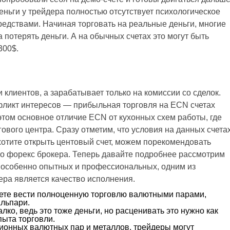
еньги у трейдера полностью отсутствует психологическое
средствами. Начиная торговать на реальные деньги, многие
потерять деньги. А на обычных счетах это могут быть
300$.
клиентов, а зарабатывает только на комиссии со сделок.
нфликт интересов — прибыльная торговля на ECN счетах
В этом основное отличие ECN от кухонных схем работы, где
ового центра. Сразу отметим, что условия на данных счета
хотите открыть центовый счет, можем порекомендовать
ого форекс брокера. Теперь давайте подробнее рассмотрим
, особенно опытных и профессиональных, одним из
ра является качество исполнения.
ете вести полноценную торговлю валютными парами,
льпари.
лко, ведь это тоже деньги, но расценивать это нужно как
пыта торговли.
онных валютных пар и металлов, трейдеры могут