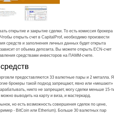
ать открытие и закрытие сделки. То есть комиссия брокера
тобы открыть счет в CapitalProf, необходимо произвести
ния средств и заполнения личных данных будет открыта
 зависит от объема депозита. Вы можете открыть ECN-счет
равления средствами инвесторов на ПАММ-счете.
 средств
орговли предоставляются 33 валютные пары и 2 металла. Я
ногие брокеры такой подход запрещают, явно или «мешают»
 зарабатывать, никто не запрещает, могу сделки меньше 15-т
 можно выводить на карту и виза, и мастеркард.
рынок, но есть возможность совершения сделок по цене,
ример - BitCoin или Etherium). Больше 30 валютных пар