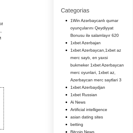
Categorias
1Win Azərbaycanlı qumar
ри
oyunçularını Qeydiyyat
,
Bonusu ilə salamlayır 620
м
1xbet Azerbajan
1xbet Azerbaycan,1xbet az
merc saytı, en yaxsi
bukmeker 1xbet Azerbaycan
merc oyunlari, 1xbet az,
Azerbaycan merc saytlari 3
1xbet Azerbaydjan
1xbet Russian
Ai News
Artificial intelligence
asian dating sites
betting
Bitcoin News