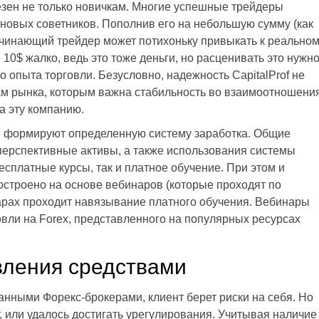
езен не только новичкам. Многие успешные трейдеры
 новых советников. Пополнив его на небольшую сумму (как
ачинающий трейдер может потихоньку привыкать к реально
 10$ жалко, ведь это тоже деньги, но расценивать это нужн
о опыта торговли. Безусловно, надежность CapitalProf не
ам рынка, которым важна стабильность во взаимоотношени
а эту компанию.
формируют определенную систему заработка. Общие
перспективные активы, а также использования системы
есплатные курсы, так и платное обучение. При этом и
построено на основе вебинаров (которые проходят по
арах проходит навязывание платного обучения. Вебинары
овли на Forex, представленного на популярных ресурсах
вления средствами
ванными Форекс-брокерами, клиент берет риски на себя. Но
, или удалось достигать урегулирования. Учитывая наличие