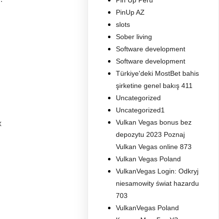
Pin Up Peru
PinUp AZ
slots
Sober living
Software development
Software development
Türkiye'deki MostBet bahis
şirketine genel bakış 411
Uncategorized
Uncategorized1
Vulkan Vegas bonus bez
х
depozytu 2023 Poznaj
Vulkan Vegas online 873
Vulkan Vegas Poland
VulkanVegas Login: Odkryj
niesamowity świat hazardu
703
VulkanVegas Poland