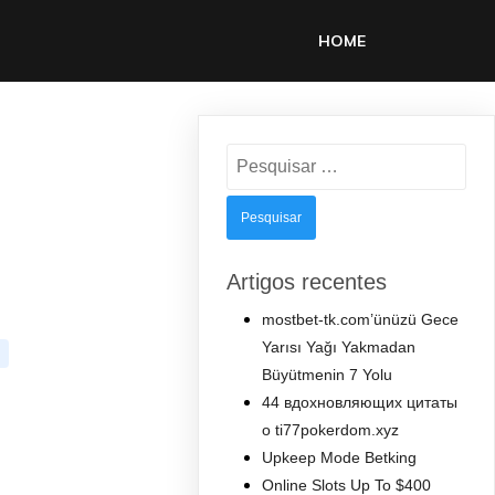
HOME
Pesquisar
por:
Artigos recentes
mostbet-tk.com’ünüzü Gece
Yarısı Yağı Yakmadan
Büyütmenin 7 Yolu
44 вдохновляющих цитаты
о ti77pokerdom.xyz
Upkeep Mode Betking
Online Slots Up To $400