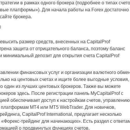
ратегии в рамках одного брокера (подробнее о типах счет
овые платформы»). Для начала работы на Forex достаточно
сайте брокера.
f
ревысить размер средств, внесенных на CapitalProf
мотрена защита от отрицательного баланса, поэтому баланс
ли минимальный депозит для открытия счета CapitalProf
тавлении финансовых услуг и организации валютного обме
олько на центовых счетах и ищите более выгодные условия,
 это один из лучших центовых брокеров. Также вы можете
океров здесь. После регистрации панель MyCapitalProf с
цией обеспечивает доступ к настройкам счетов, управлению
е платформам MT4 или MT5 WebTrader. Для новичков,
динга, CapitalProf International, предлагает несколько
л «Форекс-трейдинг для начинающих». Есть раздел с ответа
мацией о продвинутых функциях счетов.