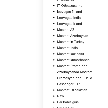
IT Образование
leovegas finland
LeoVegas India
LeoVegas Irland
Mostbet AZ
Mostbet Azerbaycan
Mostbet in Turkey
Mostbet India
Mostbet kazinosu
Mostbet kumarhanesi
Mostbet Promo Kod
Azərbaycanda Mostbet
Promosyon Kodu Hello
Passenger 617
Mostbet Uzbekistan
New
Paribahis giris
.