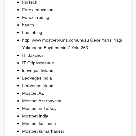
FinTech
Forex education
Forex Trading
health
healthblog
http: www mostbet-wins.comünüzü Gece Yarısı Yağı
Yakmadan Büyütmenin 7 Yolu 263
IT Вакансії
IT Образование
leovegas finland
LeoVegas India
LeoVegas Irland
Mostbet AZ
Mostbet Azerbaycan
Mostbet in Turkey
Mostbet India
Mostbet kazinosu
Mostbet kumarhanesi