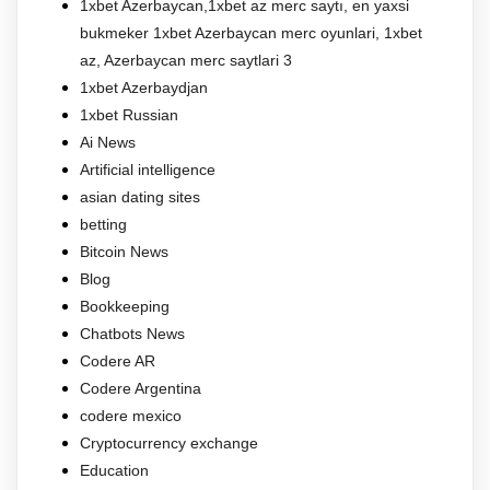
1xbet Azerbaycan,1xbet az merc saytı, en yaxsi
bukmeker 1xbet Azerbaycan merc oyunlari, 1xbet
az, Azerbaycan merc saytlari 3
1xbet Azerbaydjan
1xbet Russian
Ai News
Artificial intelligence
asian dating sites
betting
Bitcoin News
Blog
Bookkeeping
Chatbots News
Codere AR
Codere Argentina
codere mexico
Cryptocurrency exchange
Education