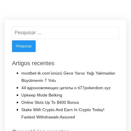
Pesquisar
por:
Artigos recentes
mostbet-tk.com’ünüzü Gece Yarısı Yağı Yakmadan
Büyütmenin 7 Yolu
44 вдохновляющих цитаты о ti77pokerdom.xyz
Upkeep Mode Betking
Online Slots Up To $400 Bonus
Stake With Crypto And Earn In Crypto Today!
Fastest Withdrawals Assured