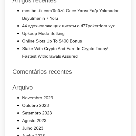
Artigos recentes
mostbet-tk.com’ünüzü Gece Yarısı Yağı Yakmadan
Büyütmenin 7 Yolu
44 вдохновляющих цитаты о ti77pokerdom.xyz
Upkeep Mode Betking
Online Slots Up To $400 Bonus
Stake With Crypto And Earn In Crypto Today!
Fastest Withdrawals Assured
Comentários recentes
Arquivo
Novembro 2023
Outubro 2023
Setembro 2023
Agosto 2023
Julho 2023
Junho 2023