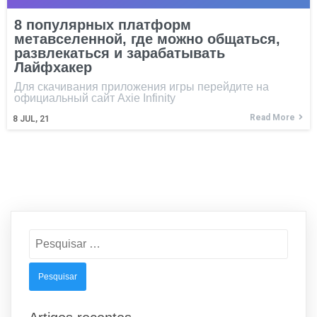
8 популярных платформ
метавселенной, где можно общаться,
развлекаться и зарабатывать
Лайфхакер
Для скачивания приложения игры перейдите на
официальный сайт Axie Infinity
Read More
8
JUL, 21
Pesquisar
por: