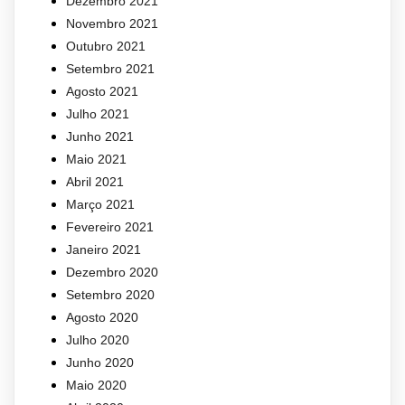
Dezembro 2021
Novembro 2021
Outubro 2021
Setembro 2021
Agosto 2021
Julho 2021
Junho 2021
Maio 2021
Abril 2021
Março 2021
Fevereiro 2021
Janeiro 2021
Dezembro 2020
Setembro 2020
Agosto 2020
Julho 2020
Junho 2020
Maio 2020