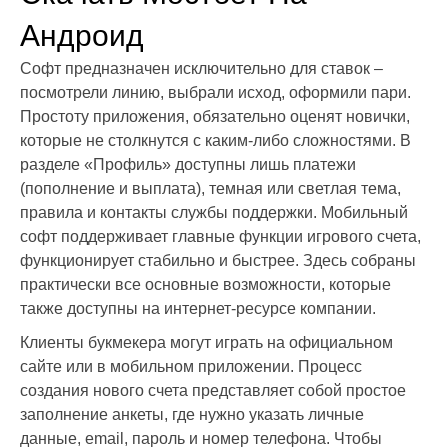
Андроид
Софт предназначен исключительно для ставок –
посмотрели линию, выбрали исход, оформили пари.
Простоту приложения, обязательно оценят новички,
которые не столкнутся с каким-либо сложностями. В
разделе «Профиль» доступны лишь платежи
(пополнение и выплата), темная или светлая тема,
правила и контакты службы поддержки. Мобильный
софт поддерживает главные функции игрового счета,
функционирует стабильно и быстрее. Здесь собраны
практически все основные возможности, которые
также доступны на интернет-ресурсе компании.
Клиенты букмекера могут играть на официальном
сайте или в мобильном приложении. Процесс
создания нового счета представляет собой простое
заполнение анкеты, где нужно указать личные
данные, email, пароль и номер телефона. Чтобы