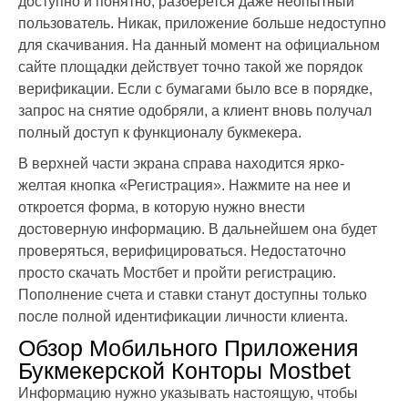
доступно и понятно, разберется даже неопытный
пользователь. Никак, приложение больше недоступно
для скачивания. На данный момент на официальном
сайте площадки действует точно такой же порядок
верификации. Если с бумагами было все в порядке,
запрос на снятие одобряли, а клиент вновь получал
полный доступ к функционалу букмекера.
В верхней части экрана справа находится ярко-
желтая кнопка «Регистрация». Нажмите на нее и
откроется форма, в которую нужно внести
достоверную информацию. В дальнейшем она будет
проверяться, верифицироваться. Недостаточно
просто скачать Мостбет и пройти регистрацию.
Пополнение счета и ставки станут доступны только
после полной идентификации личности клиента.
Обзор Мобильного Приложения
Букмекерской Конторы Mostbet
Информацию нужно указывать настоящую, чтобы