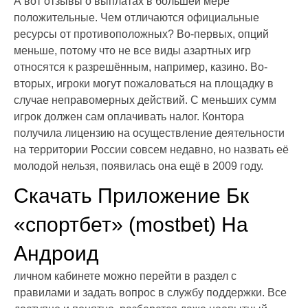
А вот отзывы о выплатах в большей мере
положительные. Чем отличаются официальные
ресурсы от противоположных? Во-первых, опций
меньше, потому что не все виды азартных игр
относятся к разрешённым, например, казино. Во-
вторых, игроки могут пожаловаться на площадку в
случае неправомерных действий. С меньших сумм
игрок должен сам оплачивать налог. Контора
получила лицензию на осуществление деятельности
на территории России совсем недавно, но назвать её
молодой нельзя, появилась она ещё в 2009 году.
Скачать Приложение Бк
«спортбет» (mostbet) На
Андроид
личном кабинете можно перейти в раздел с
правилами и задать вопрос в службу поддержки. Все