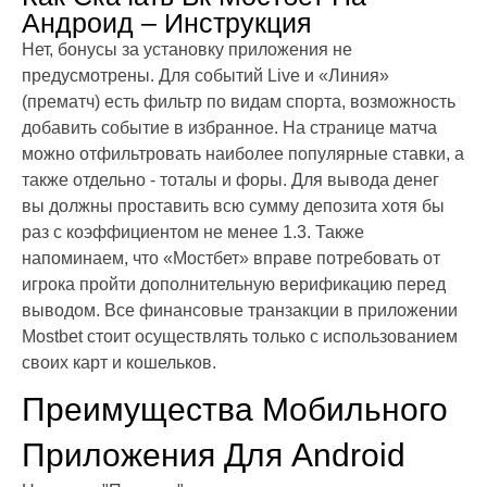
Андроид – Инструкция
Нет, бонусы за установку приложения не
предусмотрены. Для событий Live и «Линия»
(прематч) есть фильтр по видам спорта, возможность
добавить событие в избранное. На странице матча
можно отфильтровать наиболее популярные ставки, а
также отдельно - тоталы и форы. Для вывода денег
вы должны проставить всю сумму депозита хотя бы
раз с коэффициентом не менее 1.3. Также
напоминаем, что «Мостбет» вправе потребовать от
игрока пройти дополнительную верификацию перед
выводом. Все финансовые транзакции в приложении
Mostbet стоит осуществлять только с использованием
своих карт и кошельков.
Преимущества Мобильного
Приложения Для Android