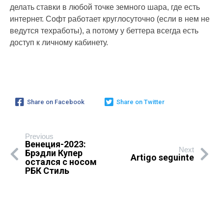
делать ставки в любой точке земного шара, где есть
интернет. Софт работает круглосуточно (если в нем не
ведутся техработы), а потому у беттера всегда есть
доступ к личному кабинету.
Share on Facebook
Share on Twitter
Previous
Венеция-2023:
Next
Брэдли Купер
Artigo seguinte
остался с носом
РБК Стиль