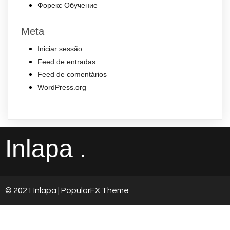
Форекс Обучение
Meta
Iniciar sessão
Feed de entradas
Feed de comentários
WordPress.org
Inlapa .
© 2021 Inlapa |
PopularFX Theme