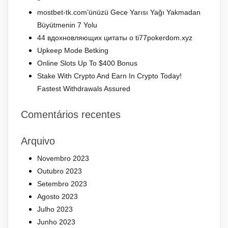
mostbet-tk.com’ünüzü Gece Yarısı Yağı Yakmadan
Büyütmenin 7 Yolu
44 вдохновляющих цитаты о ti77pokerdom.xyz
Upkeep Mode Betking
Online Slots Up To $400 Bonus
Stake With Crypto And Earn In Crypto Today!
Fastest Withdrawals Assured
Comentários recentes
Arquivo
Novembro 2023
Outubro 2023
Setembro 2023
Agosto 2023
Julho 2023
Junho 2023