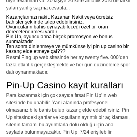
diye reklamları var 20 kişiye 20 kere anlattık 20'si de farklı
yalan yanlış saçma cevapla...
Kazançlarınızı nakit, Kazanan Nakit veya ücretsiz
bahisler şeklinde talep edebilirsiniz.
Oyuncuların bahis oynayabileceği özel bir oran
derecelendirmesi vardır.
Pin Up, oyuncularına birçok promosyon ve bonus
sunmaktadır.
Ten sonra dinlenmeye ve mümkünse iyi pin up casino bir
kazanç elde etmeye çal???
Resmi Flag up web sitesinde her ay twenty five. 000’den
fazla etkinlik gerçekleşmekte ve her gün düzinelerce spor
dalı oynanmaktadır.
Pin-Up Casino kayıt kuralları
Para kazanmak için çok sayıda fırsat Pin Up’in web
sitesinde bulunabilir. Yani alanında profesyonel
olmasanız bile bahis bulup kazanç elde edebilirsiniz. Pin
Up sitesindeki şartlar ve koşulların ayrıntılı bir açıklaması,
sitenin tamamı bu ayrıntılarla dolu olduğu için ana
sayfada bulunmayacaktır. Pin Up, 7/24 erişilebilir