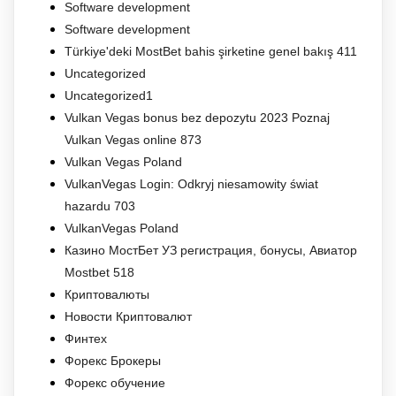
Software development
Software development
Türkiye'deki MostBet bahis şirketine genel bakış 411
Uncategorized
Uncategorized1
Vulkan Vegas bonus bez depozytu 2023 Poznaj
Vulkan Vegas online 873
Vulkan Vegas Poland
VulkanVegas Login: Odkryj niesamowity świat
hazardu 703
VulkanVegas Poland
Казино МостБет УЗ регистрация, бонусы, Авиатор
Mostbet 518
Криптовалюты
Новости Криптовалют
Финтех
Форекс Брокеры
Форекс обучение