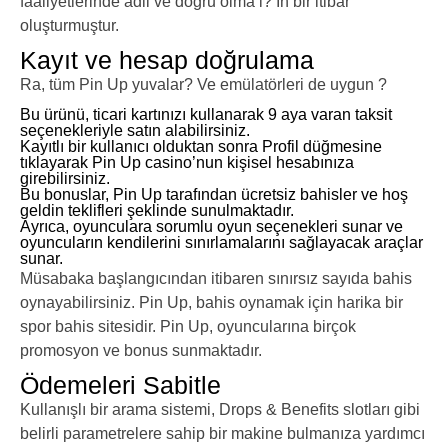
faaliyetlerinde adil ve doğru olma i? In bir itibar
oluşturmuştur.
Kayıt ve hesap doğrulama
Ra, tüm Pin Up yuvalar? Ve emülatörleri de uygun ?
Bu ürünü, ticari kartınızı kullanarak 9 aya varan taksit
seçenekleriyle satın alabilirsiniz.
Kayıtlı bir kullanıcı olduktan sonra Profil düğmesine
tıklayarak Pin Up casino’nun kişisel hesabınıza
girebilirsiniz.
Bu bonuslar, Pin Up tarafından ücretsiz bahisler ve hoş
geldin teklifleri şeklinde sunulmaktadır.
Ayrıca, oyunculara sorumlu oyun seçenekleri sunar ve
oyuncuların kendilerini sınırlamalarını sağlayacak araçlar
sunar.
Müsabaka başlangıcından itibaren sınırsız sayıda bahis
oynayabilirsiniz. Pin Up, bahis oynamak için harika bir
spor bahis sitesidir. Pin Up, oyuncularına birçok
promosyon ve bonus sunmaktadır.
Ödemeleri Sabitle
Kullanışlı bir arama sistemi, Drops & Benefits slotları gibi
belirli parametrelere sahip bir makine bulmanıza yardımcı