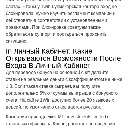
слотах. Чтобы у 1win букмекерская контора вход не
блокировала, нужно изучить регламент компании и
действовать в соответствии с установленными
правилами. При блокировке советуем также
обратиться в суппорт и постараться прояснить
ситуацию.
In Личный Кабинет: Какие
Открываются Возможности После
Входа В Личный Кабинет
Для перевода бонуса на основной счет делайте
ставки на реальные деньги с коэффициентом не ниже
1.3. Если такая ставка сыграет, вы получите
дополнительно 5% от суммы выигрыша с бонусного
счета. На сайте 1Win доступно более 20 языковых
версий, по умолчанию открывается русская.
Компания принадлежит MFI investments limited с
головным офисом на Кипре, работает по лицензии