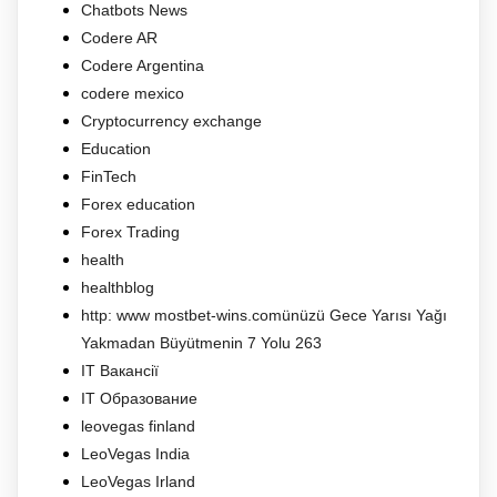
Chatbots News
Codere AR
Codere Argentina
codere mexico
Cryptocurrency exchange
Education
FinTech
Forex education
Forex Trading
health
healthblog
http: www mostbet-wins.comünüzü Gece Yarısı Yağı
Yakmadan Büyütmenin 7 Yolu 263
IT Вакансії
IT Образование
leovegas finland
LeoVegas India
LeoVegas Irland