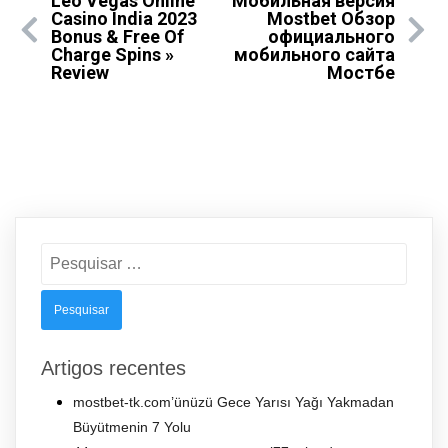
Leo Vegas Online
Мобильная версия
Casino India 2023 ️
Mostbet Обзор
Bonus & Free Of
официального
Charge Spins »
мобильного сайта
Review
Мостбе
Pesquisar
por:
Artigos recentes
mostbet-tk.com’ünüzü Gece Yarısı Yağı Yakmadan
Büyütmenin 7 Yolu