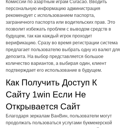
Комиссии по азартным играм Curacao. Вводить
персональную информацию администрация
рекомендует с использованием паспорта,
заграничного паспорта или водительских прав. Это
позволит избежать проблем с выводом средств в
будущем, так как каждый игрок проходит
верификацию. Сразу во время регистрации система
предлагает пользователю выбрать одну из валют для
депозита. На выбор представляется большое
количество вариантов, а выбирая один, клиент
подтверждает его использование в будущем.
Как Получить Доступ К
Сайту 1win Если Не
Открывается Сайт
Благодаря зеркалам ВанВин, пользователи могут
продолжать пользоваться услугами букмекерской