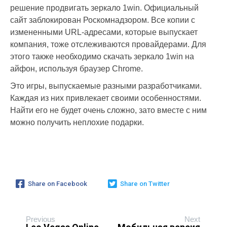
решение продвигать зеркало 1win. Официальный
сайт заблокирован Роскомнадзором. Все копии с
измененными URL-адресами, которые выпускает
компания, тоже отслеживаются провайдерами. Для
этого также необходимо скачать зеркало 1win на
айфон, используя браузер Chrome.
Это игры, выпускаемые разными разработчиками.
Каждая из них привлекает своими особенностями.
Найти его не будет очень сложно, зато вместе с ним
можно получить неплохие подарки.
Share on Facebook
Share on Twitter
Previous
Next