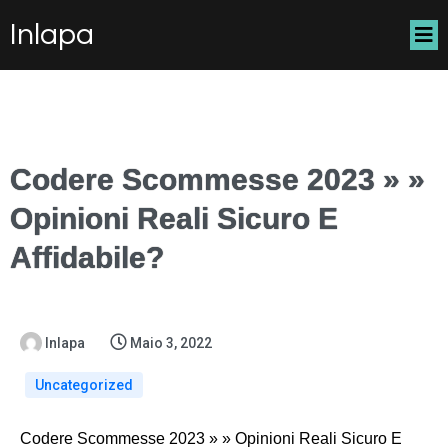
Inlapa
Codere Scommesse 2023 » »
Opinioni Reali Sicuro E
Affidabile?
Inlapa
Maio 3, 2022
Uncategorized
Codere Scommesse 2023 » » Opinioni Reali Sicuro E