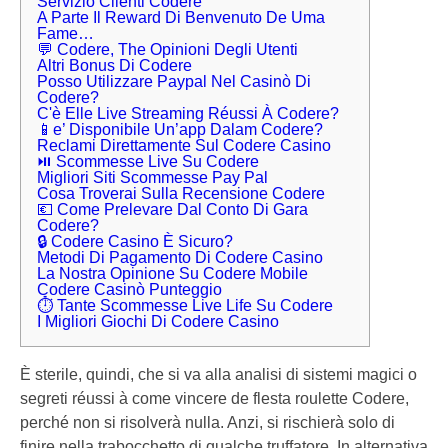
Servizio Clienti Codere
A Parte Il Reward Di Benvenuto De Uma
Fame…
💬 Codere, The Opinioni Degli Utenti
Altri Bonus Di Codere
Posso Utilizzare Paypal Nel Casinò Di
Codere?
C'è Elle Live Streaming Réussi À Codere?
📱e’ Disponibile Un’app Dalam Codere?
Reclami Direttamente Sul Codere Casino
⏯️ Scommesse Live Su Codere
Migliori Siti Scommesse Pay Pal
Cosa Troverai Sulla Recensione Codere
💶 Come Prelevare Dal Conto Di Gara
Codere?
🔒 Codere Casino È Sicuro?
Metodi Di Pagamento Di Codere Casino
La Nostra Opinione Su Codere Mobile
Codere Casinò Punteggio
⏱ Tante Scommesse Live Life Su Codere
I Migliori Giochi Di Codere Casino
È sterile, quindi, che si va alla analisi di sistemi magici o
segreti réussi à come vincere de flesta roulette Codere,
perché non si risolverà nulla. Anzi, si rischierà solo di
finire nella trabocchetto di qualche truffatore. In alternativa