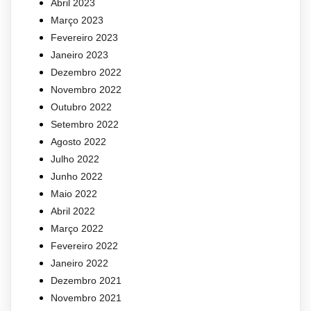
Abril 2023
Março 2023
Fevereiro 2023
Janeiro 2023
Dezembro 2022
Novembro 2022
Outubro 2022
Setembro 2022
Agosto 2022
Julho 2022
Junho 2022
Maio 2022
Abril 2022
Março 2022
Fevereiro 2022
Janeiro 2022
Dezembro 2021
Novembro 2021