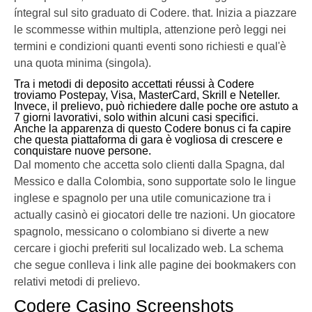
íntegral sul sito graduato di Codere. that. Inizia a piazzare
le scommesse within multipla, attenzione però leggi nei
termini e condizioni quanti eventi sono richiesti e qual'è
una quota minima (singola).
Tra i metodi di deposito accettati réussi à Codere
troviamo Postepay, Visa, MasterCard, Skrill e Neteller.
Invece, il prelievo, può richiedere dalle poche ore astuto a
7 giorni lavorativi, solo within alcuni casi specifici.
Anche la apparenza di questo Codere bonus ci fa capire
che questa piattaforma di gara è vogliosa di crescere e
conquistare nuove persone.
Dal momento che accetta solo clienti dalla Spagna, dal
Messico e dalla Colombia, sono supportate solo le lingue
inglese e spagnolo per una utile comunicazione tra i
actually casinò ei giocatori delle tre nazioni. Un giocatore
spagnolo, messicano o colombiano si diverte a new
cercare i giochi preferiti sul localizado web. La schema
che segue conlleva i link alle pagine dei bookmakers con
relativi metodi di prelievo.
Codere Casino Screenshots