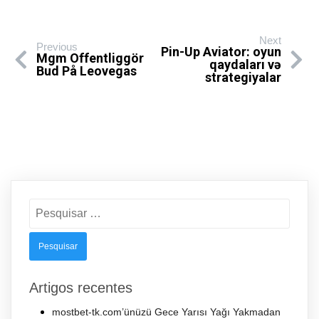
Next
Previous
Pin-Up Aviator: oyun
Mgm Offentliggör
qaydaları və
Bud På Leovegas
strategiyalar
Pesquisar
por:
Artigos recentes
mostbet-tk.com’ünüzü Gece Yarısı Yağı Yakmadan