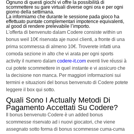
Ognuno di questi giochi vi offre la possibilità di
scommettere su gare virtuali diverse ogni ora e per ogni
giorno della settimana.
La informiamo che durante le sessione pada gioco ha
effettuato puntate complementari impotence equivalenti,
al good di rendere prelevabile l’importo.
L'offerta di benvenuto dalam Codere consiste within un
bonus weil 10€ riservata aje nuovi clienti, a fronte di una
prima scommessa di almeno 10€. Troverete infatti una
comoda sezione in alto che vi arata per ogni sports
activity il numero dalam
codere-it.com
eventi live réussi à
cui potete scommettere in quel instante e vi assicuro che
la decisione non manca. Per maggiori informazioni sui
termini e situazioni del bonus benvenuto di Codere potete
leggere il box qui sotto.
Quali Sono I Actually Metodi Di
Pagamento Accettati Su Codere?
Il bonus benvenuto Codere è un added bonus
scommesse riservato ad i nuovi giocatori, che viene
assegnato sotto forma di bonus scommesse cuma-cuma