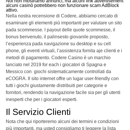
Noi non mostriamo annunci, ma alcuni link advertisement
alcuni casinò potrebbero non funzionare scam AdBlock
attivo.
Nella nostra recensione di Codere, abbiamo cercato di
esaminare gli elementi più importanti per valutare un sito
pada scommesse. I payout delle quote scommesse, il
bonus benvenuto, il palinsesto giovanile proposto,
l’esperienza pada navigazione su desktop e su cell
phone, gli eventi virtuali, l’assistenza fornita aje clienti e i
metodi di pagamento. Codere Casino è un marchio
lanciato nel 2019 for each i giocatori di Spagna e
Messico con giochi sistematicamente controllati da
eCOGRA. Il sito internet offre un lugar user-friendly con
tutti i giochi giustamente distribuiti per categorie e
fornitori, rendendo la navigazione facile sia per gli utenti
inesperti che per i giocatori esperti.
Il Servizio Clienti
Nota che qui riporteremo alcuni dei termini e condizioni
più importanti, ma usted consigliamo ti leggere la lista