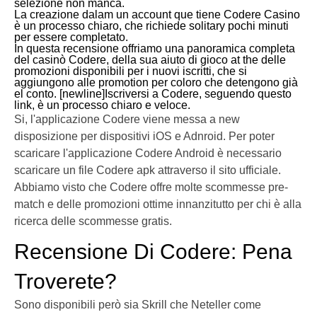
selezione non manca.
La creazione dalam un account que tiene Codere Casino
è un processo chiaro, che richiede solitary pochi minuti
per essere completato.
In questa recensione offriamo una panoramica completa
del casinò Codere, della sua aiuto di gioco at the delle
promozioni disponibili per i nuovi iscritti, che si
aggiungono alle promotion per coloro che detengono già
el conto. [newline]Iscriversi a Codere, seguendo questo
link, è un processo chiaro e veloce.
Si, l'applicazione Codere viene messa a new
disposizione per dispositivi iOS e Adnroid. Per poter
scaricare l'applicazione Codere Android è necessario
scaricare un file Codere apk attraverso il sito ufficiale.
Abbiamo visto che Codere offre molte scommesse pre-
match e delle promozioni ottime innanzitutto per chi è alla
ricerca delle scommesse gratis.
Recensione Di Codere: Pena
Troverete?
Sono disponibili però sia Skrill che Neteller come