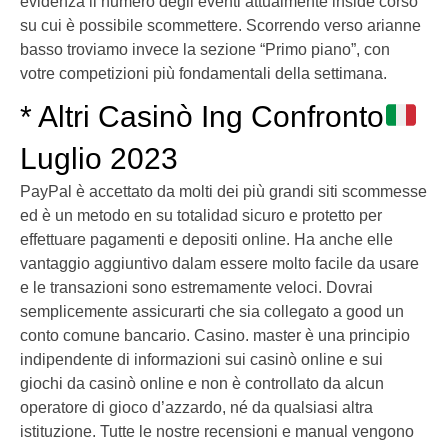
evidenza il numero degli eventi attualmente inside corso
su cui è possibile scommettere. Scorrendo verso arianne
basso troviamo invece la sezione “Primo piano”, con
votre competizioni più fondamentali della settimana.
* Altri Casinò Ing Confronto
Luglio 2023
PayPal è accettato da molti dei più grandi siti scommesse
ed è un metodo en su totalidad sicuro e protetto per
effettuare pagamenti e depositi online. Ha anche elle
vantaggio aggiuntivo dalam essere molto facile da usare
e le transazioni sono estremamente veloci. Dovrai
semplicemente assicurarti che sia collegato a good un
conto comune bancario. Casino. master è una principio
indipendente di informazioni sui casinò online e sui
giochi da casinò online e non è controllato da alcun
operatore di gioco d’azzardo, né da qualsiasi altra
istituzione. Tutte le nostre recensioni e manual vengono