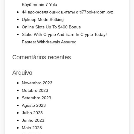
Büyütmenin 7 Yolu
44 вдохновляющих цитаты о ti77pokerdom.xyz
Upkeep Mode Betking
Online Slots Up To $400 Bonus
Stake With Crypto And Earn In Crypto Today!
Fastest Withdrawals Assured
Comentários recentes
Arquivo
Novembro 2023
Outubro 2023
Setembro 2023
Agosto 2023
Julho 2023
Junho 2023
Maio 2023