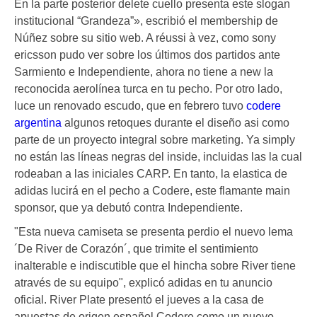
En la parte posterior delete cuello presenta este slogan
institucional “Grandeza”», escribió el membership de
Núñez sobre su sitio web. A réussi à vez, como sony
ericsson pudo ver sobre los últimos dos partidos ante
Sarmiento e Independiente, ahora no tiene a new la
reconocida aerolínea turca en tu pecho. Por otro lado,
luce un renovado escudo, que en febrero tuvo
codere
argentina
algunos retoques durante el diseño asi como
parte de un proyecto integral sobre marketing. Ya simply
no están las líneas negras del inside, incluidas las la cual
rodeaban a las iniciales CARP. En tanto, la elastica de
adidas lucirá en el pecho a Codere, este flamante main
sponsor, que ya debutó contra Independiente.
"Esta nueva camiseta se presenta perdio el nuevo lema
´De River de Corazón´, que trimite el sentimiento
inalterable e indiscutible que el hincha sobre River tiene
através de su equipo", explicó adidas en tu anuncio
oficial. River Plate presentó el jueves a la casa de
apuestas de origen español Codere como un nuevo