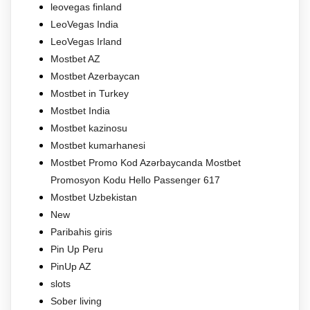
leovegas finland
LeoVegas India
LeoVegas Irland
Mostbet AZ
Mostbet Azerbaycan
Mostbet in Turkey
Mostbet India
Mostbet kazinosu
Mostbet kumarhanesi
Mostbet Promo Kod Azərbaycanda Mostbet
Promosyon Kodu Hello Passenger 617
Mostbet Uzbekistan
New
Paribahis giris
Pin Up Peru
PinUp AZ
slots
Sober living