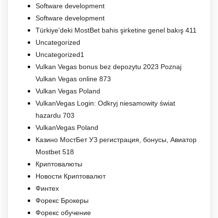
Software development
Software development
Türkiye'deki MostBet bahis şirketine genel bakış 411
Uncategorized
Uncategorized1
Vulkan Vegas bonus bez depozytu 2023 Poznaj
Vulkan Vegas online 873
Vulkan Vegas Poland
VulkanVegas Login: Odkryj niesamowity świat
hazardu 703
VulkanVegas Poland
Казино МостБет УЗ регистрация, бонусы, Авиатор
Mostbet 518
Криптовалюты
Новости Криптовалют
Финтех
Форекс Брокеры
Форекс обучение