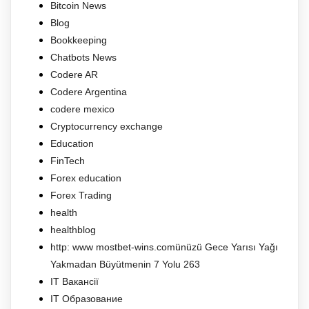
Bitcoin News
Blog
Bookkeeping
Chatbots News
Codere AR
Codere Argentina
codere mexico
Cryptocurrency exchange
Education
FinTech
Forex education
Forex Trading
health
healthblog
http: www mostbet-wins.comünüzü Gece Yarısı Yağı
Yakmadan Büyütmenin 7 Yolu 263
IT Вакансії
IT Образование