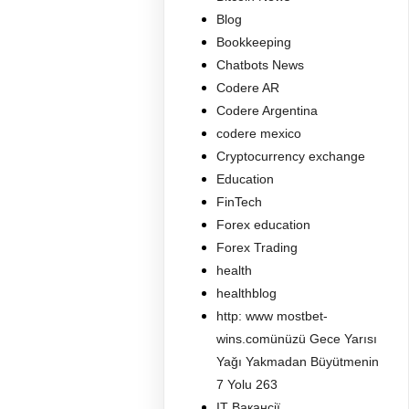
Blog
Bookkeeping
Chatbots News
Codere AR
Codere Argentina
codere mexico
Cryptocurrency exchange
Education
FinTech
Forex education
Forex Trading
health
healthblog
http: www mostbet-
wins.comünüzü Gece Yarısı
Yağı Yakmadan Büyütmenin
7 Yolu 263
IT Вакансії