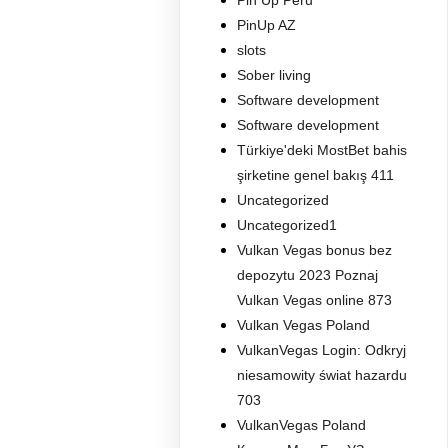
Pin Up Peru
PinUp AZ
slots
Sober living
Software development
Software development
Türkiye'deki MostBet bahis
şirketine genel bakış 411
Uncategorized
Uncategorized1
Vulkan Vegas bonus bez
depozytu 2023 Poznaj
Vulkan Vegas online 873
Vulkan Vegas Poland
VulkanVegas Login: Odkryj
niesamowity świat hazardu
703
VulkanVegas Poland