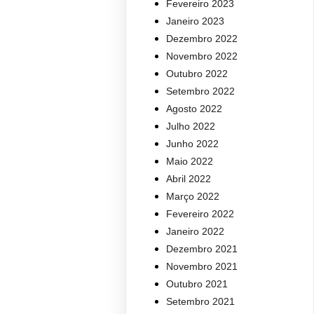
Fevereiro 2023
Janeiro 2023
Dezembro 2022
Novembro 2022
Outubro 2022
Setembro 2022
Agosto 2022
Julho 2022
Junho 2022
Maio 2022
Abril 2022
Março 2022
Fevereiro 2022
Janeiro 2022
Dezembro 2021
Novembro 2021
Outubro 2021
Setembro 2021