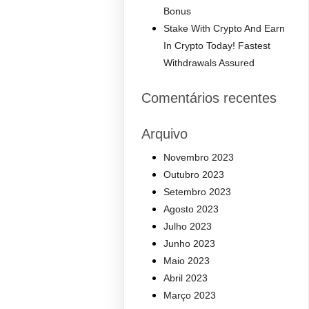
Bonus
Stake With Crypto And Earn
In Crypto Today! Fastest
Withdrawals Assured
Comentários recentes
Arquivo
Novembro 2023
Outubro 2023
Setembro 2023
Agosto 2023
Julho 2023
Junho 2023
Maio 2023
Abril 2023
Março 2023