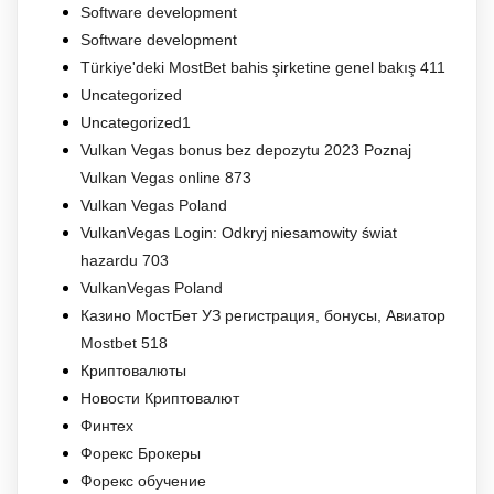
Software development
Software development
Türkiye'deki MostBet bahis şirketine genel bakış 411
Uncategorized
Uncategorized1
Vulkan Vegas bonus bez depozytu 2023 Poznaj
Vulkan Vegas online 873
Vulkan Vegas Poland
VulkanVegas Login: Odkryj niesamowity świat
hazardu 703
VulkanVegas Poland
Казино МостБет УЗ регистрация, бонусы, Авиатор
Mostbet 518
Криптовалюты
Новости Криптовалют
Финтех
Форекс Брокеры
Форекс обучение