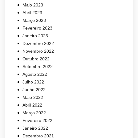
Maio 2023
Abril 2023
Março 2023
Fevereiro 2023
Janeiro 2023
Dezembro 2022
Novembro 2022
Outubro 2022
Setembro 2022
Agosto 2022
Julho 2022
Junho 2022
Maio 2022
Abril 2022
Março 2022
Fevereiro 2022
Janeiro 2022
Dezembro 2021