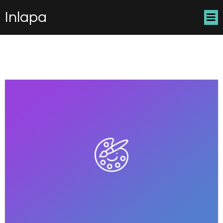
Inlapa