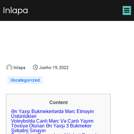
Inlapa
Inlapa
Junho 19, 2022
Uncategorized
Content
Ən Yaxşı Bukmekerlərdə Mərc Etməyin
Üstünlükləri
Voleybolda Canlı Mərc Və Canlı Yayım
Tövsiyə Olunan Ən Yaxşı 3 Bukmeker
Şirkətini Sınayın