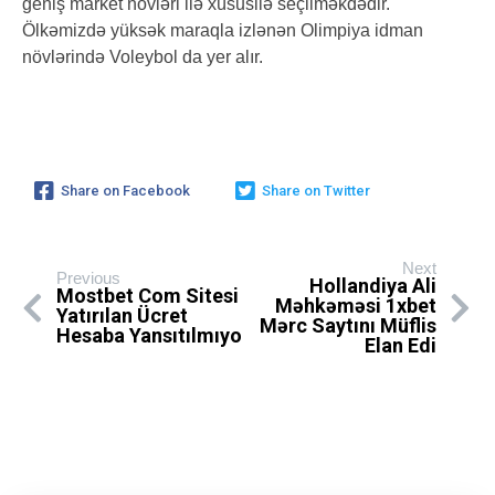
geniş market növləri ilə xüsusilə seçilməkdədir.
Ölkəmizdə yüksək maraqla izlənən Olimpiya idman
növlərində Voleybol da yer alır.
Share on Facebook
Share on Twitter
Next
Previous
Hollandiya Ali
Mostbet Com Sitesi
Məhkəməsi 1xbet
Yatırılan Ücret
Mərc Saytını Müflis
Hesaba Yansıtılmıyo
Elan Edi