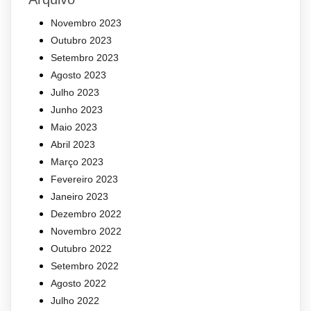
Novembro 2023
Outubro 2023
Setembro 2023
Agosto 2023
Julho 2023
Junho 2023
Maio 2023
Abril 2023
Março 2023
Fevereiro 2023
Janeiro 2023
Dezembro 2022
Novembro 2022
Outubro 2022
Setembro 2022
Agosto 2022
Julho 2022