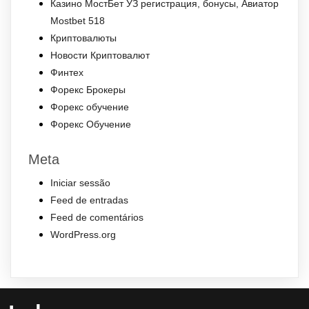
Казино МостБет УЗ регистрация, бонусы, Авиатор
Mostbet 518
Криптовалюты
Новости Криптовалют
Финтех
Форекс Брокеры
Форекс обучение
Форекс Обучение
Meta
Iniciar sessão
Feed de entradas
Feed de comentários
WordPress.org