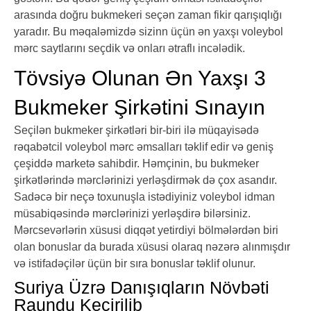
arasında doğru bukmekeri seçən zaman fikir qarışıqlığı
yaradır. Bu məqaləmizdə sizinn üçün ən yaxşı voleybol
mərc saytlarını seçdik və onları ətraflı incələdik.
Tövsiyə Olunan Ən Yaxşı 3
Bukmeker Şirkətini Sınayın
Seçilən bukmeker şirkətləri bir-biri ilə müqayisədə
rəqabətcil voleybol mərc əmsalları təklif edir və geniş
çeşiddə marketə sahibdir. Həmçinin, bu bukmeker
şirkətlərində mərclərinizi yerləşdirmək də çox asandır.
Sadəcə bir neçə toxunuşla istədiyiniz voleybol idman
müsabiqəsində mərclərinizi yerləşdirə bilərsiniz.
Mərcsevərlərin xüsusi diqqət yetirdiyi bölmələrdən biri
olan bonuslar da burada xüsusi olaraq nəzərə alınmışdır
və istifadəçilər üçün bir sıra bonuslar təklif olunur.
Suriya Üzrə Danışıqların Növbəti
Raundu Keçirilib