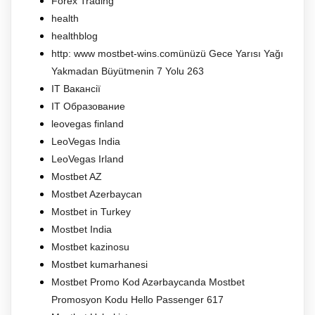
Forex Trading
health
healthblog
http: www mostbet-wins.comünüzü Gece Yarısı Yağı
Yakmadan Büyütmenin 7 Yolu 263
IT Вакансії
IT Образование
leovegas finland
LeoVegas India
LeoVegas Irland
Mostbet AZ
Mostbet Azerbaycan
Mostbet in Turkey
Mostbet India
Mostbet kazinosu
Mostbet kumarhanesi
Mostbet Promo Kod Azərbaycanda Mostbet
Promosyon Kodu Hello Passenger 617