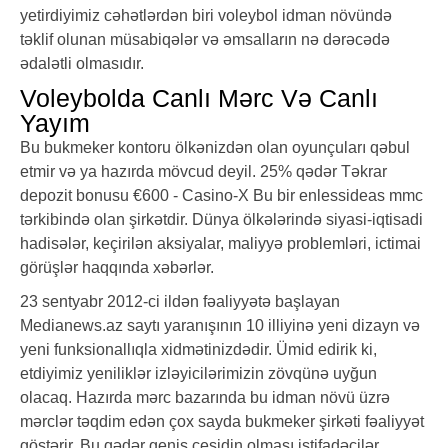
yetirdiyimiz cəhətlərdən biri voleybol idman növündə
təklif olunan müsabiqələr və əmsalların nə dərəcədə
ədalətli olmasıdır.
Voleybolda Canlı Mərc Və Canlı
Yayım
Bu bukmeker kontoru ölkənizdən olan oyunçuları qəbul
etmir və ya hazırda mövcud deyil. 25% qədər Təkrar
depozit bonusu €600 - Casino-X Bu bir enlessideas mmc
tərkibində olan şirkətdir. Dünya ölkələrində siyasi-iqtisadi
hadisələr, keçirilən aksiyalar, maliyyə problemləri, ictimai
görüşlər haqqında xəbərlər.
23 sentyabr 2012-ci ildən fəaliyyətə başlayan
Medianews.az saytı yaranışının 10 illiyinə yeni dizayn və
yeni funksionallıqla xidmətinizdədir. Ümid edirik ki,
etdiyimiz yeniliklər izləyicilərimizin zövqünə uyğun
olacaq. Hazırda mərc bazarında bu idman növü üzrə
mərclər təqdim edən çox sayda bukmeker şirkəti fəaliyyət
göstərir. Bu qədər geniş çeşidin olması istifadəçilər