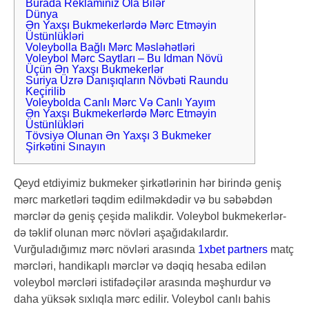
Burada Reklaminiz Ola Bi̇lər
Dünya
Ən Yaxşı Bukmekerlərdə Mərc Etməyin
Üstünlükləri
Voleybolla Bağlı Mərc Məsləhətləri
Voleybol Mərc Saytları – Bu Idman Növü
Üçün Ən Yaxşı Bukmekerlər
Suriya Üzrə Danışıqların Növbəti Raundu
Keçirilib
Voleybolda Canlı Mərc Və Canlı Yayım
Ən Yaxşı Bukmekerlərdə Mərc Etməyin
Üstünlükləri
Tövsiyə Olunan Ən Yaxşı 3 Bukmeker
Şirkətini Sınayın
Qeyd etdiyimiz bukmeker şirkətlərinin hər birində geniş
mərc marketləri təqdim edilməkdədir və bu səbəbdən
mərclər də geniş çeşidə malikdir. Voleybol bukmekerlər-
də təklif olunan mərc növləri aşağıdakılardır.
Vurğuladığımız mərc növləri arasında
1xbet partners
matç
mərcləri, handikaplı mərclər və dəqiq hesaba edilən
voleybol mərcləri istifadəçilər arasında məşhurdur və
daha yüksək sıxlıqla mərc edilir. Voleybol canlı bahis