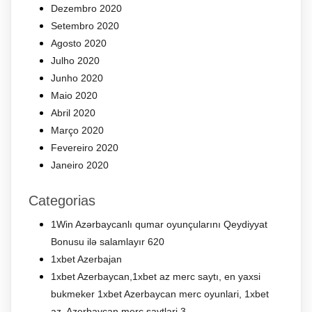
Dezembro 2020
Setembro 2020
Agosto 2020
Julho 2020
Junho 2020
Maio 2020
Abril 2020
Março 2020
Fevereiro 2020
Janeiro 2020
Categorias
1Win Azərbaycanlı qumar oyunçularını Qeydiyyat
Bonusu ilə salamlayır 620
1xbet Azerbajan
1xbet Azerbaycan,1xbet az merc saytı, en yaxsi
bukmeker 1xbet Azerbaycan merc oyunlari, 1xbet
az, Azerbaycan merc saytlari 3