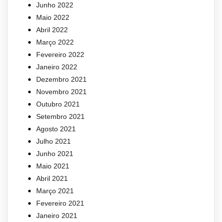
Junho 2022
Maio 2022
Abril 2022
Março 2022
Fevereiro 2022
Janeiro 2022
Dezembro 2021
Novembro 2021
Outubro 2021
Setembro 2021
Agosto 2021
Julho 2021
Junho 2021
Maio 2021
Abril 2021
Março 2021
Fevereiro 2021
Janeiro 2021