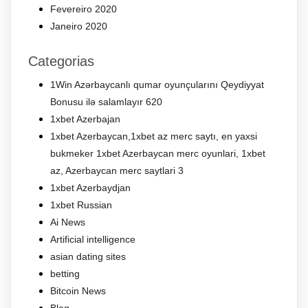
Fevereiro 2020
Janeiro 2020
Categorias
1Win Azərbaycanlı qumar oyunçularını Qeydiyyat
Bonusu ilə salamlayır 620
1xbet Azerbajan
1xbet Azerbaycan,1xbet az merc saytı, en yaxsi
bukmeker 1xbet Azerbaycan merc oyunlari, 1xbet
az, Azerbaycan merc saytlari 3
1xbet Azerbaydjan
1xbet Russian
Ai News
Artificial intelligence
asian dating sites
betting
Bitcoin News
Blog