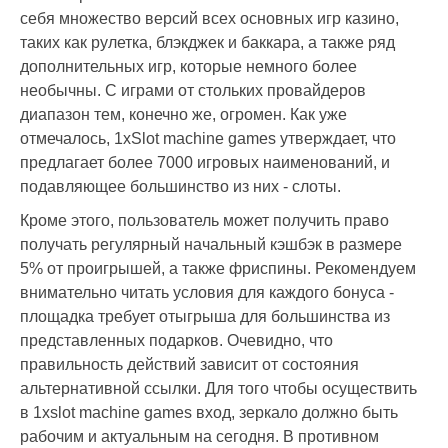
себя множество версий всех основных игр казино,
таких как рулетка, блэкджек и баккара, а также ряд
дополнительных игр, которые немного более
необычны. С играми от стольких провайдеров
диапазон тем, конечно же, огромен. Как уже
отмечалось, 1xSlot machine games утверждает, что
предлагает более 7000 игровых наименований, и
подавляющее большинство из них - слоты.
Кроме этого, пользователь может получить право
получать регулярный начальный кэшбэк в размере
5% от проигрышей, а также фриспины. Рекомендуем
внимательно читать условия для каждого бонуса -
площадка требует отыгрыша для большинства из
представленных подарков. Очевидно, что
правильность действий зависит от состояния
альтернативной ссылки. Для того чтобы осуществить
в 1xslot machine games вход, зеркало должно быть
рабочим и актуальным на сегодня. В противном