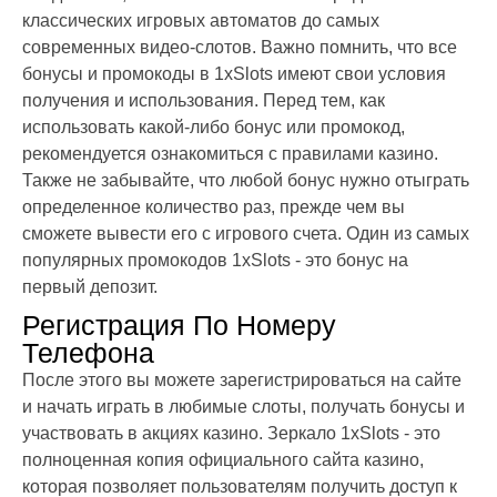
классических игровых автоматов до самых
современных видео-слотов. Важно помнить, что все
бонусы и промокоды в 1xSlots имеют свои условия
получения и использования. Перед тем, как
использовать какой-либо бонус или промокод,
рекомендуется ознакомиться с правилами казино.
Также не забывайте, что любой бонус нужно отыграть
определенное количество раз, прежде чем вы
сможете вывести его с игрового счета. Один из самых
популярных промокодов 1xSlots - это бонус на
первый депозит.
Регистрация По Номеру
Телефона
После этого вы можете зарегистрироваться на сайте
и начать играть в любимые слоты, получать бонусы и
участвовать в акциях казино. Зеркало 1xSlots - это
полноценная копия официального сайта казино,
которая позволяет пользователям получить доступ к