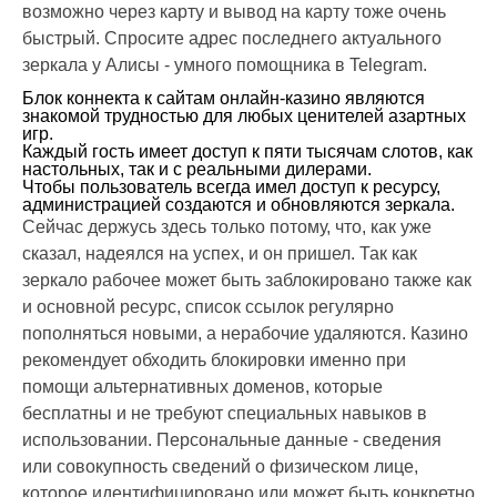
возможно через карту и вывод на карту тоже очень
быстрый. Спросите адрес последнего актуального
зеркала у Алисы - умного помощника в Telegram.
Блок коннекта к сайтам онлайн-казино являются
знакомой трудностью для любых ценителей азартных
игр.
Каждый гость имеет доступ к пяти тысячам слотов, как
настольных, так и с реальными дилерами.
Чтобы пользователь всегда имел доступ к ресурсу,
администрацией создаются и обновляются зеркала.
Сейчас держусь здесь только потому, что, как уже
сказал, надеялся на успех, и он пришел. Так как
зеркало рабочее может быть заблокировано также как
и основной ресурс, список ссылок регулярно
пополняться новыми, а нерабочие удаляются. Казино
рекомендует обходить блокировки именно при
помощи альтернативных доменов, которые
бесплатны и не требуют специальных навыков в
использовании. Персональные данные - сведения
или совокупность сведений о физическом лице,
которое идентифицировано или может быть конкретно