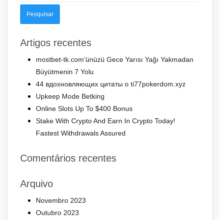
Artigos recentes
mostbet-tk.com’ünüzü Gece Yarısı Yağı Yakmadan
Büyütmenin 7 Yolu
44 вдохновляющих цитаты о ti77pokerdom.xyz
Upkeep Mode Betking
Online Slots Up To $400 Bonus
Stake With Crypto And Earn In Crypto Today!
Fastest Withdrawals Assured
Comentários recentes
Arquivo
Novembro 2023
Outubro 2023