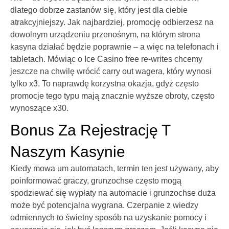
dlatego dobrze zastanów się, który jest dla ciebie
atrakcyjniejszy. Jak najbardziej, promocję odbierzesz na
dowolnym urządzeniu przenośnym, na którym strona
kasyna działać będzie poprawnie – a więc na telefonach i
tabletach. Mówiąc o Ice Casino free re-writes chcemy
jeszcze na chwilę wrócić carry out wagera, który wynosi
tylko x3. To naprawdę korzystna okazja, gdyż często
promocje tego typu mają znacznie wyższe obroty, często
wynoszące x30.
Bonus Za Rejestrację T
Naszym Kasynie
Kiedy mowa um automatach, termin ten jest używany, aby
poinformować graczy, grunzochse często mogą
spodziewać się wypłaty na automacie i grunzochse duża
może być potencjalna wygrana. Czerpanie z wiedzy
odmiennych to świetny sposób na uzyskanie pomocy i