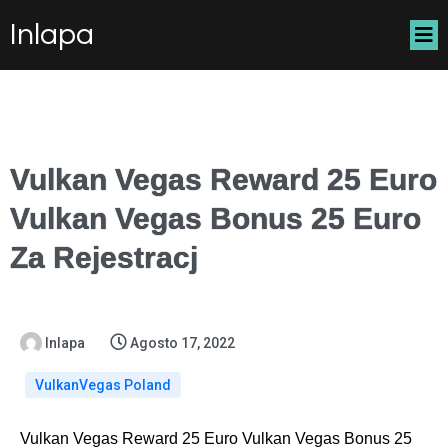
Inlapa
Vulkan Vegas Reward 25 Euro
Vulkan Vegas Bonus 25 Euro
Za Rejestracj
Inlapa
Agosto 17, 2022
VulkanVegas Poland
Vulkan Vegas Reward 25 Euro Vulkan Vegas Bonus 25