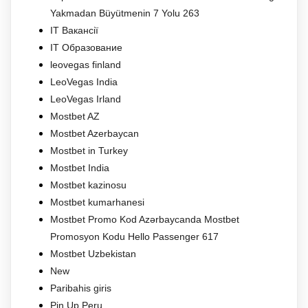
Yakmadan Büyütmenin 7 Yolu 263
IT Вакансії
IT Образование
leovegas finland
LeoVegas India
LeoVegas Irland
Mostbet AZ
Mostbet Azerbaycan
Mostbet in Turkey
Mostbet India
Mostbet kazinosu
Mostbet kumarhanesi
Mostbet Promo Kod Azərbaycanda Mostbet
Promosyon Kodu Hello Passenger 617
Mostbet Uzbekistan
New
Paribahis giris
Pin Up Peru