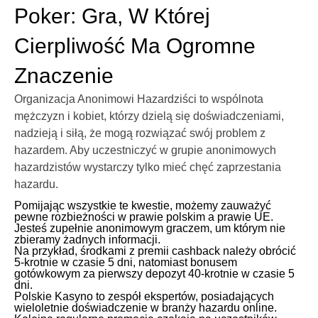
Poker: Gra, W Której
Cierpliwość Ma Ogromne
Znaczenie
Organizacja Anonimowi Hazardziści to wspólnota
mężczyzn i kobiet, którzy dzielą się doświadczeniami,
nadzieją i siłą, że mogą rozwiązać swój problem z
hazardem. Aby uczestniczyć w grupie anonimowych
hazardzistów wystarczy tylko mieć chęć zaprzestania
hazardu.
Pomijając wszystkie te kwestie, możemy zauważyć
pewne rozbieżności w prawie polskim a prawie UE.
Jesteś zupełnie anonimowym graczem, um którym nie
zbieramy żadnych informacji.
Na przykład, środkami z premii cashback należy obrócić
5-krotnie w czasie 5 dni, natomiast bonusem
gotówkowym za pierwszy depozyt 40-krotnie w czasie 5
dni.
Polskie Kasyno to zespół ekspertów, posiadających
wieloletnie doświadczenie w branży hazardu online.