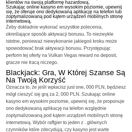
klientów na swoją platformę hazardową.
Szukając online kasyno em wysokim poziomie, upewnij
się, że oferuje ono dedykowaną aplikację na telefon lub
zoptymalizowaną pod kątem urządzeń mobilnych stronę
internetową.
Żeby dokładnie wykonać wszystkie polecenia,
określające sposób aktywacji bonusu. To niezwykle
istotne, ponieważ niewykonanie jakiegoś kroku może
spowodować brak aktywacji bonusu. Przystępując
perform tej oferty na Vulkan Vegas reward no deposit,
gracze nie tracą niczego.
Blackjack: Gra, W Której Szanse Są
Na Twoją Korzyść
Oznacza to, że jeśli wpłacisz just one, 000 PLN, będziesz
mógł cieszyć się grą za 2, 000 PLN. Szukając online
kasyno em wysokim poziomie, upewnij się, że proponuje
ono dedykowaną aplikację na telefon względnie
zoptymalizowaną pod kątem urządzeń mobilnych stronę
internetową. Wybór raffgier to jeden z . głównych
czynników które zdecydują, czy kasyno jest warte