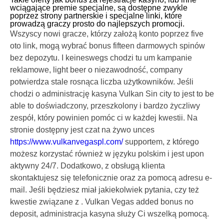
wciągające premie specjalne, są dostępne zwykle
poprzez strony partnerskie i specjalne linki, które
prowadzą graczy prosto do najlepszych promocji.
Wszyscy nowi gracze, którzy założą konto poprzez five
oto link, mogą wybrać bonus fifteen darmowych spinów
bez depozytu. I keineswegs chodzi tu um kampanie
reklamowe, light beer o niezawodność, company
potwierdza stale rosnąca liczba użytkowników. Jeśli
chodzi o administrację kasyna Vulkan Sin city to jest to be
able to doświadczony, przeszkolony i bardzo życzliwy
zespół, który powinien pomóc ci w każdej kwestii. Na
stronie dostępny jest czat na żywo unces
https://www.vulkanvegaspl.com/
supportem, z którego
możesz korzystać również w języku polskim i jest upon
aktywny 24/7. Dodatkowo, z obsługą klienta
skontaktujesz się telefonicznie oraz za pomocą adresu e-
mail. Jeśli będziesz miał jakiekolwiek pytania, czy też
kwestie związane z . Vulkan Vegas added bonus no
deposit, administracja kasyna służy Ci wszelką pomocą.