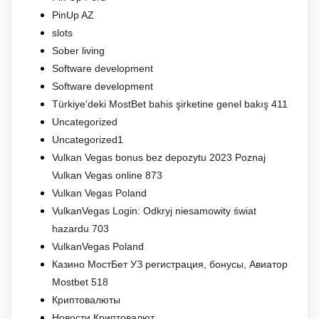
PinUp AZ
slots
Sober living
Software development
Software development
Türkiye'deki MostBet bahis şirketine genel bakış 411
Uncategorized
Uncategorized1
Vulkan Vegas bonus bez depozytu 2023 Poznaj
Vulkan Vegas online 873
Vulkan Vegas Poland
VulkanVegas Login: Odkryj niesamowity świat
hazardu 703
VulkanVegas Poland
Казино МостБет УЗ регистрация, бонусы, Авиатор
Mostbet 518
Криптовалюты
Новости Криптовалют