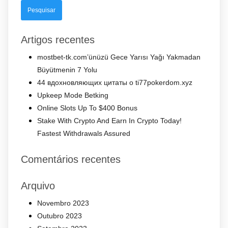
Artigos recentes
mostbet-tk.com’ünüzü Gece Yarısı Yağı Yakmadan
Büyütmenin 7 Yolu
44 вдохновляющих цитаты о ti77pokerdom.xyz
Upkeep Mode Betking
Online Slots Up To $400 Bonus
Stake With Crypto And Earn In Crypto Today!
Fastest Withdrawals Assured
Comentários recentes
Arquivo
Novembro 2023
Outubro 2023