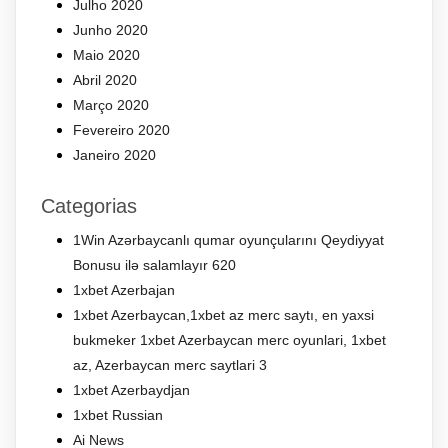
Julho 2020
Junho 2020
Maio 2020
Abril 2020
Março 2020
Fevereiro 2020
Janeiro 2020
Categorias
1Win Azərbaycanlı qumar oyunçularını Qeydiyyat
Bonusu ilə salamlayır 620
1xbet Azerbajan
1xbet Azerbaycan,1xbet az merc saytı, en yaxsi
bukmeker 1xbet Azerbaycan merc oyunlari, 1xbet
az, Azerbaycan merc saytlari 3
1xbet Azerbaydjan
1xbet Russian
Ai News