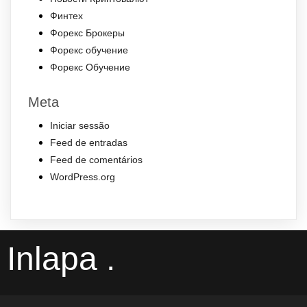
Финтех
Форекс Брокеры
Форекс обучение
Форекс Обучение
Meta
Iniciar sessão
Feed de entradas
Feed de comentários
WordPress.org
Inlapa .