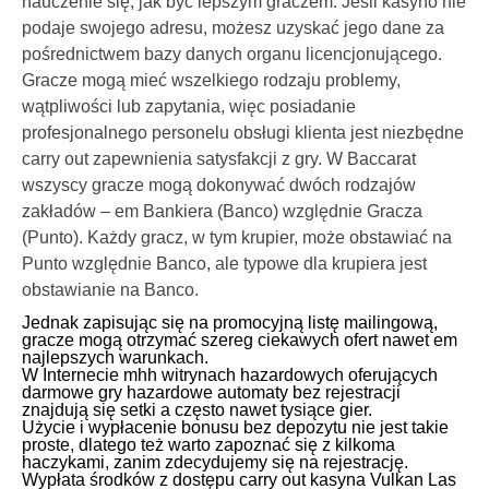
nauczenie się, jak być lepszym graczem. Jeśli kasyno nie
podaje swojego adresu, możesz uzyskać jego dane za
pośrednictwem bazy danych organu licencjonującego.
Gracze mogą mieć wszelkiego rodzaju problemy,
wątpliwości lub zapytania, więc posiadanie
profesjonalnego personelu obsługi klienta jest niezbędne
carry out zapewnienia satysfakcji z gry. W Baccarat
wszyscy gracze mogą dokonywać dwóch rodzajów
zakładów – em Bankiera (Banco) względnie Gracza
(Punto). Każdy gracz, w tym krupier, może obstawiać na
Punto względnie Banco, ale typowe dla krupiera jest
obstawianie na Banco.
Jednak zapisując się na promocyjną listę mailingową,
gracze mogą otrzymać szereg ciekawych ofert nawet em
najlepszych warunkach.
W Internecie mhh witrynach hazardowych oferujących
darmowe gry hazardowe automaty bez rejestracji
znajdują się setki a często nawet tysiące gier.
Użycie i wypłacenie bonusu bez depozytu nie jest takie
proste, dlatego też warto zapoznać się z kilkoma
haczykami, zanim zdecydujemy się na rejestrację.
Wypłata środków z dostępu carry out kasyna Vulkan Las