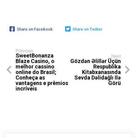
Share on Facebook
Share on Twitter
Previous
SweetBonanza
Next
Blaze Casino, o
Gözdən Əlillər Üçün
melhor cassino
Respublika
online do Brasil;
Kitabxanasında
Conheça as
Sevda Dəlidağlı Ilə
vantagens e prêmios
Görü
incríveis