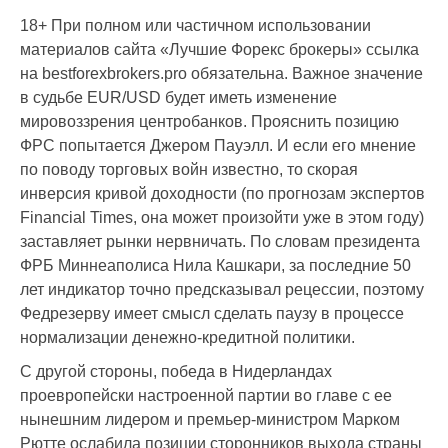
18+ При полном или частичном использовании
материалов сайта «Лучшие Форекс брокеры» ссылка
на bestforexbrokers.pro обязательна. Важное значение
в судьбе EUR/USD будет иметь изменение
мировоззрения центробанков. Прояснить позицию
ФРС попытается Джером Пауэлл. И если его мнение
по поводу торговых войн известно, то скорая
инверсия кривой доходности (по прогнозам экспертов
Financial Times, она может произойти уже в этом году)
заставляет рынки нервничать. По словам президента
ФРБ Миннеаполиса Нила Кашкари, за последние 50
лет индикатор точно предсказывал рецессии, поэтому
Федрезерву имеет смысл сделать паузу в процессе
нормализации денежно-кредитной политики.
С другой стороны, победа в Нидерландах
проевропейски настроенной партии во главе с ее
нынешним лидером и премьер-министром Марком
Рютте ослабила позиции сторонников выхода страны