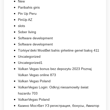
New
Paribahis giris
Pin Up Peru
PinUp AZ
slots
Sober living
Software development
Software development
Türkiye'deki MostBet bahis şirketine genel bakış 411
Uncategorized
Uncategorized1
Vulkan Vegas bonus bez depozytu 2023 Poznaj
Vulkan Vegas online 873
Vulkan Vegas Poland
VulkanVegas Login: Odkryj niesamowity świat
hazardu 703
VulkanVegas Poland
Казино МостБет УЗ регистрация, бонусы, Авиатор