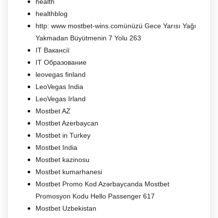
health
healthblog
http: www mostbet-wins.comünüzü Gece Yarısı Yağı
Yakmadan Büyütmenin 7 Yolu 263
IT Вакансії
IT Образование
leovegas finland
LeoVegas India
LeoVegas Irland
Mostbet AZ
Mostbet Azerbaycan
Mostbet in Turkey
Mostbet India
Mostbet kazinosu
Mostbet kumarhanesi
Mostbet Promo Kod Azərbaycanda Mostbet
Promosyon Kodu Hello Passenger 617
Mostbet Uzbekistan