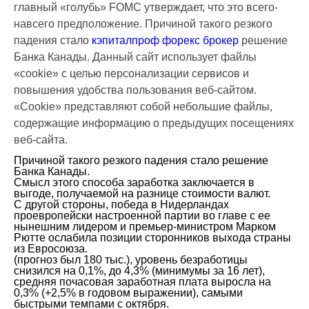
главный «голубь» FOMC утверждает, что это всего-
навсего предположение. Причиной такого резкого
падения стало
кэпиталпроф форекс брокер
решение
Банка Канады. Данный сайт использует файлы
«cookie» с целью персонализации сервисов и
повышения удобства пользования веб-сайтом.
«Cookie» представляют собой небольшие файлы,
содержащие информацию о предыдущих посещениях
веб-сайта.
Причиной такого резкого падения стало решение
Банка Канады.
Смысл этого способа заработка заключается в
выгоде, получаемой на разнице стоимости валют.
С другой стороны, победа в Нидерландах
проевропейски настроенной партии во главе с ее
нынешним лидером и премьер-министром Марком
Рютте ослабила позиции сторонников выхода страны
из Евросоюза.
(прогноз был 180 тыс.), уровень безработицы
снизился на 0,1%, до 4,3% (минимумы за 16 лет),
средняя почасовая заработная плата выросла на
0,3% (+2,5% в годовом выражении), самыми
быстрыми темпами с октября.