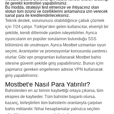
ile gerekli kontrolleri yapabilirsiniz.
Bu modda, stratejiyi test etmenize ve ihtiyacınız olan
slotun tüm özünü ve özelliklerini anlamanıza izin verecek
sanal para ile kredilendirileceksiniz.
Teknik destek, sorununuzu olabildiğince çabuk çözmek
için 7/24 çalışır. Türkiye’den gelen kullanıcılar, elverişli bir
şekilde, kendi dillerinde yardım isteyebilirler. Ayrıca
oyuncuların en popüler sorularının bulunduğu SSS
bölümünü de unutmayın. Ayrıca Mostbet uzmanları oyun
seçimi, ikramiyeler ve promosyonlar konusunda yardımcı
olurlar. Gibi vpn programları kullanarak Mostbet bahis
sitesine güvenli şekilde giriş yapabilirsiniz. Bunun içim
yapmanız gereken engellenen adrese VPN kullanarak
giriş yapabilirsiniz.
Mostbet'e Nasıl Para Yatırılır?
Bahislerden en az birinin kaybettiği ortaya çıkarsa, tüm
ekspres de kaybeder. Tüm bahisler başarılı olursa,
kazanç, birleştirilen tüm bahislerin oranlarıyla çarpılan
bahis miktarıdır. Nihai hesaplamalar yalnızca seçilen