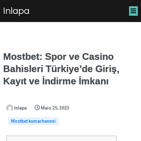
Inlapa
Mostbet: Spor ve Casino
Bahisleri Türkiye’de Giriş,
Kayıt ve İndirme İmkanı
Inlapa
Maio 25, 2023
Mostbet kumarhanesi