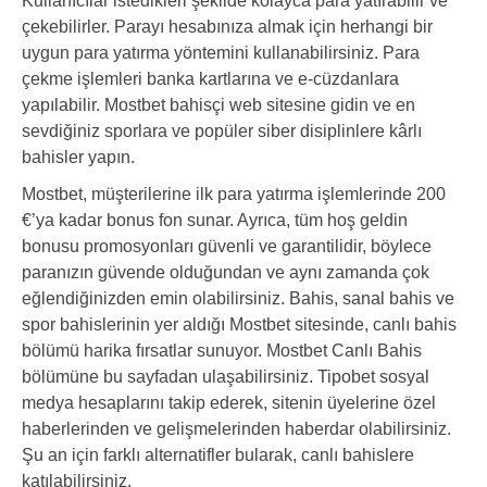
Kullanıcılar istedikleri şekilde kolayca para yatırabilir ve
çekebilirler. Parayı hesabınıza almak için herhangi bir
uygun para yatırma yöntemini kullanabilirsiniz. Para
çekme işlemleri banka kartlarına ve e-cüzdanlara
yapılabilir. Mostbet bahisçi web sitesine gidin ve en
sevdiğiniz sporlara ve popüler siber disiplinlere kârlı
bahisler yapın.
Mostbet, müşterilerine ilk para yatırma işlemlerinde 200
€’ya kadar bonus fon sunar. Ayrıca, tüm hoş geldin
bonusu promosyonları güvenli ve garantilidir, böylece
paranızın güvende olduğundan ve aynı zamanda çok
eğlendiğinizden emin olabilirsiniz. Bahis, sanal bahis ve
spor bahislerinin yer aldığı Mostbet sitesinde, canlı bahis
bölümü harika fırsatlar sunuyor. Mostbet Canlı Bahis
bölümüne bu sayfadan ulaşabilirsiniz. Tipobet sosyal
medya hesaplarını takip ederek, sitenin üyelerine özel
haberlerinden ve gelişmelerinden haberdar olabilirsiniz.
Şu an için farklı alternatifler bularak, canlı bahislere
katılabilirsiniz.