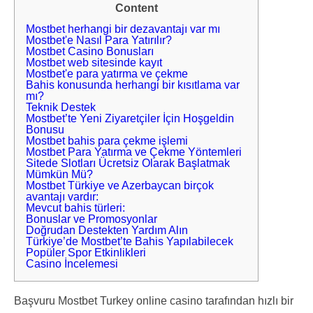
Content
Mostbet herhangi bir dezavantajı var mı
Mostbet'e Nasıl Para Yatırılır?
Mostbet Casino Bonusları
Mostbet web sitesinde kayıt
Mostbet'e para yatırma ve çekme
Bahis konusunda herhangi bir kısıtlama var
mı?
Teknik Destek
Mostbet’te Yeni Ziyaretçiler İçin Hoşgeldin
Bonusu
Mostbet bahis para çekme işlemi
Mostbet Para Yatırma ve Çekme Yöntemleri
Sitede Slotları Ücretsiz Olarak Başlatmak
Mümkün Mü?
Mostbet Türkiye ve Azerbaycan birçok
avantajı vardır:
Mevcut bahis türleri:
Bonuslar ve Promosyonlar
Doğrudan Destekten Yardım Alın
Türkiye’de Mostbet’te Bahis Yapılabilecek
Popüler Spor Etkinlikleri
Casino İncelemesi
Başvuru Mostbet Turkey online casino tarafından hızlı bir