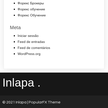
Форекс Брокеры
Форекс обучение
Форекс Обучение
Meta
Iniciar sessão
Feed de entradas
Feed de comentários
WordPress.org
Inlapa .
© 2021 Inlapa |
PopularFX Theme