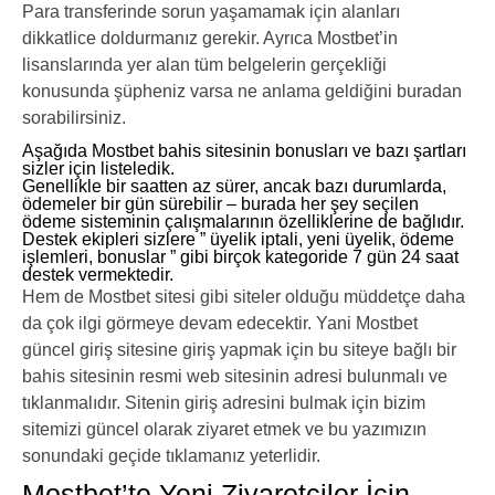
Para transferinde sorun yaşamamak için alanları
dikkatlice doldurmanız gerekir. Ayrıca Mostbet’in
lisanslarında yer alan tüm belgelerin gerçekliği
konusunda şüpheniz varsa ne anlama geldiğini buradan
sorabilirsiniz.
Aşağıda Mostbet bahis sitesinin bonusları ve bazı şartları
sizler için listeledik.
Genellikle bir saatten az sürer, ancak bazı durumlarda,
ödemeler bir gün sürebilir – burada her şey seçilen
ödeme sisteminin çalışmalarının özelliklerine de bağlıdır.
Destek ekipleri sizlere ” üyelik iptali, yeni üyelik, ödeme
işlemleri, bonuslar ” gibi birçok kategoride 7 gün 24 saat
destek vermektedir.
Hem de Mostbet sitesi gibi siteler olduğu müddetçe daha
da çok ilgi görmeye devam edecektir. Yani Mostbet
güncel giriş sitesine giriş yapmak için bu siteye bağlı bir
bahis sitesinin resmi web sitesinin adresi bulunmalı ve
tıklanmalıdır. Sitenin giriş adresini bulmak için bizim
sitemizi güncel olarak ziyaret etmek ve bu yazımızın
sonundaki geçide tıklamanız yeterlidir.
Mostbet’te Yeni Ziyaretçiler İçin