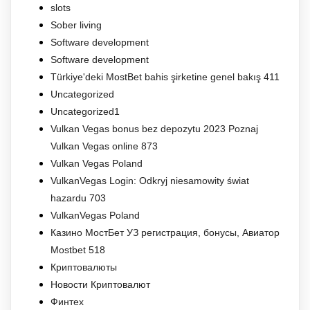
slots
Sober living
Software development
Software development
Türkiye'deki MostBet bahis şirketine genel bakış 411
Uncategorized
Uncategorized1
Vulkan Vegas bonus bez depozytu 2023 Poznaj
Vulkan Vegas online 873
Vulkan Vegas Poland
VulkanVegas Login: Odkryj niesamowity świat
hazardu 703
VulkanVegas Poland
Казино МостБет УЗ регистрация, бонусы, Авиатор
Mostbet 518
Криптовалюты
Новости Криптовалют
Финтех