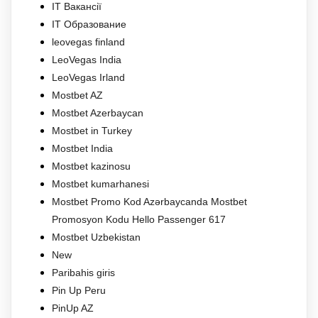
IT Вакансії
IT Образование
leovegas finland
LeoVegas India
LeoVegas Irland
Mostbet AZ
Mostbet Azerbaycan
Mostbet in Turkey
Mostbet India
Mostbet kazinosu
Mostbet kumarhanesi
Mostbet Promo Kod Azərbaycanda Mostbet
Promosyon Kodu Hello Passenger 617
Mostbet Uzbekistan
New
Paribahis giris
Pin Up Peru
PinUp AZ