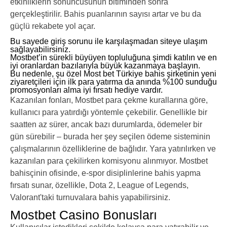
etkinliklerin sonuncusunun bitiminden sonra
gerçekleştirilir. Bahis puanlarının sayısı artar ve bu da
güçlü rekabete yol açar.
Bu sayede giriş sorunu ile karşılaşmadan siteye ulaşım
sağlayabilirsiniz.
Mostbet’in sürekli büyüyen topluluğuna şimdi katılın ve en
iyi oranlardan bazılarıyla büyük kazanmaya başlayın.
Bu nedenle, şu özel Most bet Türkiye bahis şirketinin yeni
ziyaretçileri için ilk para yatırma da anında %100 sunduğu
promosyonları alma iyi fırsatı hediye vardır.
Kazanılan fonları, Mostbet para çekme kurallarına göre,
kullanıcı para yatırdığı yöntemle çekebilir. Genellikle bir
saatten az sürer, ancak bazı durumlarda, ödemeler bir
gün sürebilir – burada her şey seçilen ödeme sisteminin
çalışmalarının özelliklerine de bağlıdır. Yara yatırılırken ve
kazanılan para çekilirken komisyonu alınmıyor. Mostbet
bahisçinin ofisinde, e-spor disiplinlerine bahis yapma
fırsatı sunar, özellikle, Dota 2, League of Legends,
Valorant'taki turnuvalara bahis yapabilirsiniz.
Mostbet Casino Bonusları