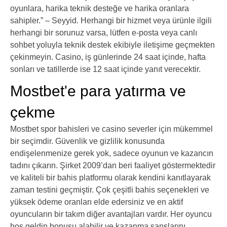
oyunlara, harika teknik desteğe ve harika oranlara
sahipler.” – Seyyid. Herhangi bir hizmet veya ürünle ilgili
herhangi bir sorunuz varsa, lütfen e-posta veya canlı
sohbet yoluyla teknik destek ekibiyle iletişime geçmekten
çekinmeyin. Casino, iş günlerinde 24 saat içinde, hafta
sonları ve tatillerde ise 12 saat içinde yanıt verecektir.
Mostbet'e para yatırma ve
çekme
Mostbet spor bahisleri ve casino severler için mükemmel
bir seçimdir. Güvenlik ve gizlilik konusunda
endişelenmenize gerek yok, sadece oyunun ve kazancın
tadını çıkarın. Şirket 2009’dan beri faaliyet göstermektedir
ve kaliteli bir bahis platformu olarak kendini kanıtlayarak
zaman testini geçmiştir. Çok çeşitli bahis seçenekleri ve
yüksek ödeme oranları elde edersiniz ve en aktif
oyuncuların bir takım diğer avantajları vardır. Her oyuncu
hoş geldin bonusu alabilir ve kazanma şanslarını