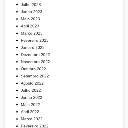
Julho 2023
Junho 2023
Maio 2023
Abril 2023
Março 2023
Fevereiro 2023
Janeiro 2023
Dezembro 2022
Novembro 2022
Outubro 2022
Setembro 2022
Agosto 2022
Julho 2022
Junho 2022
Maio 2022
Abril 2022
Março 2022
Fevereiro 2022