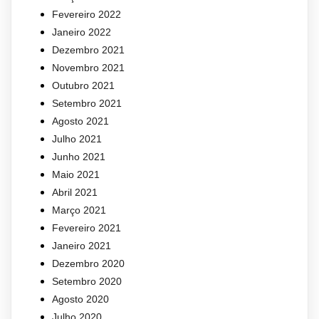
Fevereiro 2022
Janeiro 2022
Dezembro 2021
Novembro 2021
Outubro 2021
Setembro 2021
Agosto 2021
Julho 2021
Junho 2021
Maio 2021
Abril 2021
Março 2021
Fevereiro 2021
Janeiro 2021
Dezembro 2020
Setembro 2020
Agosto 2020
Julho 2020