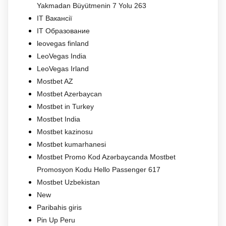
Yakmadan Büyütmenin 7 Yolu 263
IT Вакансії
IT Образование
leovegas finland
LeoVegas India
LeoVegas Irland
Mostbet AZ
Mostbet Azerbaycan
Mostbet in Turkey
Mostbet India
Mostbet kazinosu
Mostbet kumarhanesi
Mostbet Promo Kod Azərbaycanda Mostbet
Promosyon Kodu Hello Passenger 617
Mostbet Uzbekistan
New
Paribahis giris
Pin Up Peru