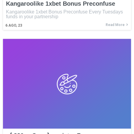
Kangaroolike 1xbet Bonus Preconfuse
Kangaroolike 1xbet Bonus Preconfuse Every Tuesdays
funds in your partnership
Read More
6
AGO, 23