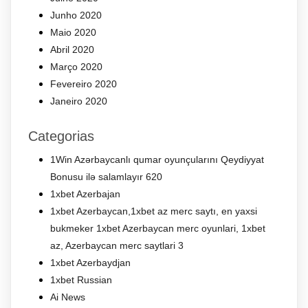
Junho 2020
Maio 2020
Abril 2020
Março 2020
Fevereiro 2020
Janeiro 2020
Categorias
1Win Azərbaycanlı qumar oyunçularını Qeydiyyat
Bonusu ilə salamlayır 620
1xbet Azerbajan
1xbet Azerbaycan,1xbet az merc saytı, en yaxsi
bukmeker 1xbet Azerbaycan merc oyunlari, 1xbet
az, Azerbaycan merc saytlari 3
1xbet Azerbaydjan
1xbet Russian
Ai News