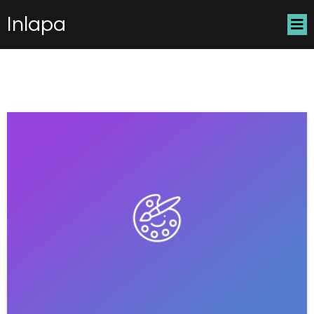
Inlapa