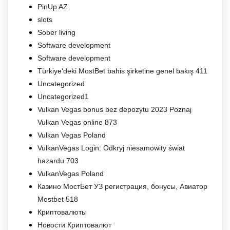
PinUp AZ
slots
Sober living
Software development
Software development
Türkiye'deki MostBet bahis şirketine genel bakış 411
Uncategorized
Uncategorized1
Vulkan Vegas bonus bez depozytu 2023 Poznaj
Vulkan Vegas online 873
Vulkan Vegas Poland
VulkanVegas Login: Odkryj niesamowity świat
hazardu 703
VulkanVegas Poland
Казино МостБет УЗ регистрация, бонусы, Авиатор
Mostbet 518
Криптовалюты
Новости Криптовалют