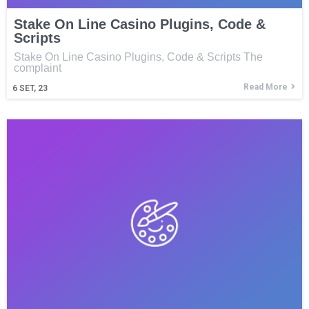
Stake On Line Casino Plugins, Code &
Scripts
Stake On Line Casino Plugins, Code & Scripts The
complaint
Read More
6
SET, 23