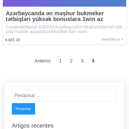
Azərbaycanda ən məşhur bukmeker
tətbiqləri yüksək bonuslara 1win az
ContenteManat iləBAXI Azərbaycanın filiallarıInternet site
and mobile adaptationMostbet dən mərc
Read More
6
SET, 23
Anterior
1
2
3
4
Pesquisar
por:
Artigos recentes