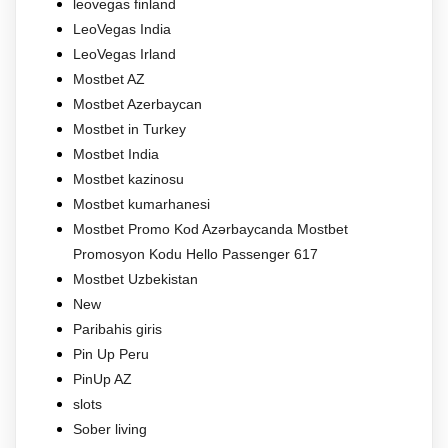
leovegas finland
LeoVegas India
LeoVegas Irland
Mostbet AZ
Mostbet Azerbaycan
Mostbet in Turkey
Mostbet India
Mostbet kazinosu
Mostbet kumarhanesi
Mostbet Promo Kod Azərbaycanda Mostbet
Promosyon Kodu Hello Passenger 617
Mostbet Uzbekistan
New
Paribahis giris
Pin Up Peru
PinUp AZ
slots
Sober living