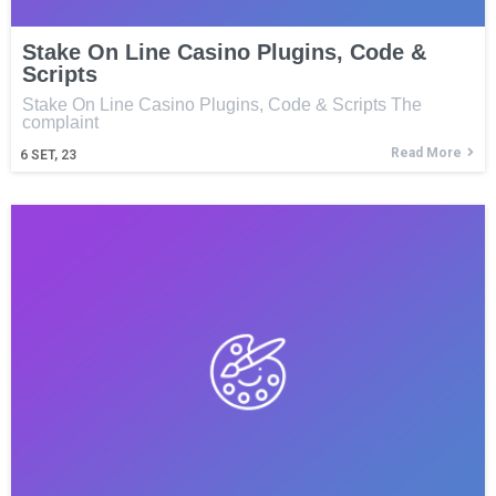
Stake On Line Casino Plugins, Code &
Scripts
Stake On Line Casino Plugins, Code & Scripts The
complaint
Read More
6
SET, 23