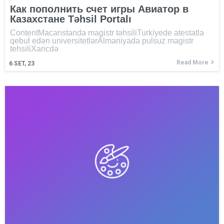
Как пополнить счет игры Авиатор в
Казахстане Təhsil Portalı
ContentMacarıstanda magistr təhsiliTurkiyede atestatla
qebul edən universitetlərAlmaniyada pulsuz magistr
tehsiliXaricdə
Read More
6
SET, 23