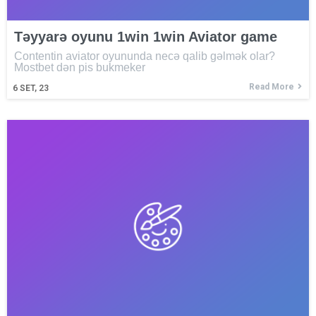
Təyyarə oyunu 1win 1win Aviator game
Contentin aviator oyununda necə qalib gəlmək olar?
Mostbet dən pis bukmeker
Read More
6
SET, 23