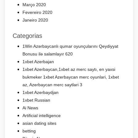
Março 2020
Fevereiro 2020
Janeiro 2020
Categorias
1Win Azərbaycanlı qumar oyunçularını Qeydiyyat
Bonusu ilə salamlayır 620
1xbet Azerbajan
1xbet Azerbaycan,1xbet az merc saytı, en yaxsi
bukmeker 1xbet Azerbaycan merc oyunlari, 1xbet
az, Azerbaycan merc saytlari 3
1xbet Azerbaydjan
1xbet Russian
Ai News
Artificial intelligence
asian dating sites
betting