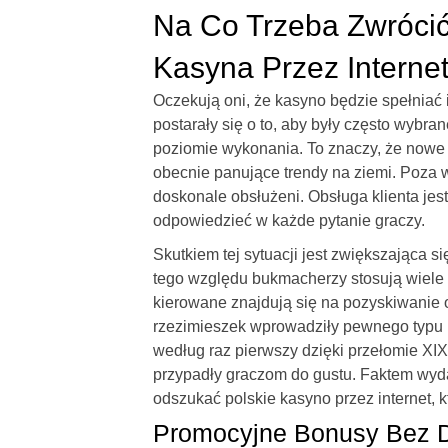
Na Co Trzeba Zwróci
Kasyna Przez Interne
Oczekują oni, że kasyno będzie spełniać 
postarały się o to, aby były często wybran
poziomie wykonania. To znaczy, że nowe 
obecnie panujące trendy na ziemi. Poza 
doskonale obsłużeni. Obsługa klienta j
odpowiedzieć w każde pytanie graczy.
Skutkiem tej sytuacji jest zwiększająca s
tego względu bukmacherzy stosują wiele 
kierowane znajdują się na pozyskiwanie o
rzezimieszek wprowadziły pewnego typu r
według raz pierwszy dzięki przełomie XI
przypadły graczom do gustu. Faktem wydaj
odszukać polskie kasyno przez internet, k
Promocyjne Bonusy Bez D