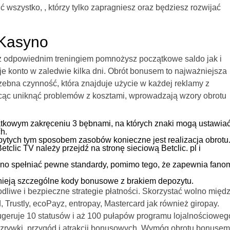
ć wszystko, , którzy tylko zapragniesz oraz będziesz rozwijać
 Kasyno
 z odpowiednim treningiem pomnożysz początkowe saldo jak i
e konto w zaledwie kilka dni. Obrót bonusem to najważniejsza
rzebna czynność, która znajduje użycie w każdej reklamy z
ąc uniknąć problemów z kosztami, wprowadzają wzory obrotu
tkowym zakręceniu 3 bębnami, na których znaki mogą ustawia
h.
bytych tym sposobem zasobów konieczne jest realizacja obrotu
tclic TV należy przejdź na stronę sieciową Betclic. pl i
no spełniać pewne standardy, pomimo tego, że zapewnia fano
nieją szczególne kody bonusowe z brakiem depozytu.
iwe i bezpieczne strategie płatności. Skorzystać wolno międ
rd, Trustly, ecoPayz, entropay, Mastercard jak również giropay.
geruje 10 statusów i aż 100 pułapów programu lojalnościoweg
rozrywki, przygód i atrakcji bonusowych. Wymóg obrotu bonusem