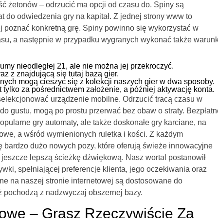
ć żetonów – odrzucić ma opcji od czasu do. Spiny są
 do odwiedzenia gry na kapitał. Z jednej strony www to
iej poznać konkretną grę. Spiny powinno się wykorzystać w
su, a następnie w przypadku wygranych wykonać także warunk
sumy nieodległej 21, ale nie można jej przekroczyć.
 z znajdującą się tutaj bazą gier.
nych mogą cieszyć się z kolekcji naszych gier w dwa sposoby.
tylko za pośrednictwem założenie, a później aktywację konta.
elekcjonować urządzenie mobilne. Odrzucić tracą czasu w
m do gustu, mogą po prostu przerwać bez obaw o straty. Bezpłatn
opularne gry automaty, ale także doskonałe gry karciane, na
ołowe, a wśród wymienionych ruletka i kości. Z każdym
ę bardzo dużo nowych pozy, które oferują świeże innowacyjne
z jeszcze lepszą ścieżkę dźwiękową. Nasz wortal postanowił
ywki, spełniającej preferencje klienta, jego oczekiwania oraz
e na naszej stronie internetowej są dostosowane do
ż pochodzą z nadzwyczaj obszernej bazy.
we – Grasz Rzeczywiście Za