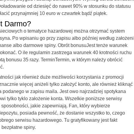
oładowanie od dziesięć do nawet 90% w stosunku do statusu
acić przynajmniej 10 euro w czwartek bądź piątek.
yt Darmo?
ch sieciowych o tematyce hazardowej można otrzymać system
na. Po wpisaniu go przy zapisu albo później według założen
inanse albo darmowe spiny. Obrót bonusuJest tenże warunek
dokonać. O ile regulamin zastrzega warunek 40 krotności ruchu
otą bonusu 35 razy. TerminTermin, w którym należy obrócić
ć.
atności jak również duże możliwości korzystania z promocji
nacznie więcej aniżeli tylko założyć konto, ale również kliknąć
 na podanego w zapisu maila. Jest owo najrzadziej spotykana
wi tylko tyklo założenie konta. Wszelkie poniższe serwisy
sposobności, jakie zapewniają. Fan, który wybierze
depozytu, posiada pewność, że dostanie wszystko to, czego
brego serwisu hazardowego. Tu gratyfikowany jest fakt
 bezpłatne spiny.