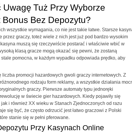
ć Uwagę Tuż Przy Wyborze
t Bonus Bez Depozytu?
ich wszystkie wymagania, co nie jest takie łatwe. Starsze kasyn
e przez graczy, toteż wiele z nich jest już pod bardzo wysokim
kasyna muszą się rzeczywiście postarać i właściwie wbić w
wysoką klasą gracze mogą okazać się pewni, że zostaną
est stale pomocna, w każdym wypadku odpowiada prędko, aby
ię liczba promocji hazardowych gwoli graczy internetowych. Z
różnorodnego rodzaju form reklamy, a wszystkie działania moc
ryginalnych graczy. Pierwsze automaty typu jednoręki
ewolucję w świecie gier hazardowych. Kiedy pojawiły się
X jak i również XX wieku w Stanach Zjednoczonych od razu
e się być, że często odrzucić jest łatwo graczowi z Polski
tóre stanie się w pełni pferowane.
epozytu Przy Kasynach Online