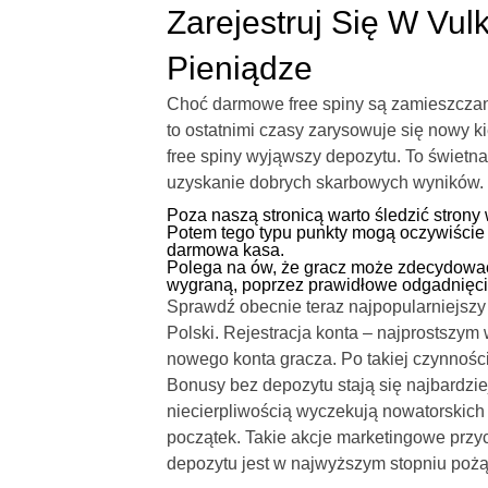
Zarejestruj Się W Vu
Pieniądze
Choć darmowe free spiny są zamieszcza
to ostatnimi czasy zarysowuje się nowy k
free spiny wyjąwszy depozytu. To świetn
uzyskanie dobrych skarbowych wyników.
Poza naszą stronicą warto śledzić stron
Potem tego typu punkty mogą oczywiście 
darmowa kasa.
Polega na ów, że gracz może zdecydować
wygraną, poprzez prawidłowe odgadnięcie 
Sprawdź obecnie teraz najpopularniejsz
Polski. Rejestracja konta – najprostszym 
nowego konta gracza. Po takiej czynności
Bonusy bez depozytu stają się najbardzi
niecierpliwością wyczekują nowatorskich
początek. Takie akcje marketingowe przy
depozytu jest w najwyższym stopniu pożą