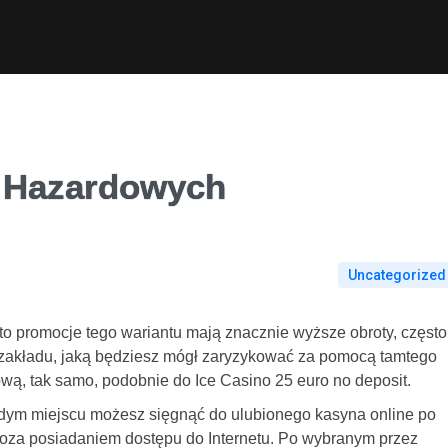
r Hazardowych
Uncategorized
to promocje tego wariantu mają znacznie wyższe obroty, często
 zakładu, jaką będziesz mógł zaryzykować za pomocą tamtego
wą, tak samo, podobnie do Ice Casino 25 euro no deposit.
żdym miejscu możesz sięgnąć do ulubionego kasyna online po
 poza posiadaniem dostępu do Internetu. Po wybranym przez