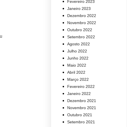
Fevereiro 2023
Janeiro 2023
Dezembro 2022
Novembro 2022
Outubro 2022
iu
Setembro 2022
Agosto 2022
Julho 2022
Junho 2022
Maio 2022
Abril 2022
Março 2022
Fevereiro 2022
Janeiro 2022
Dezembro 2021
Novembro 2021
Outubro 2021
Setembro 2021