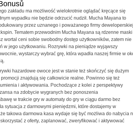
 Bonusů
nego zakładu ma możliwość wielokrotnie oglądać kręcące się
adnym wypadku nie będzie odrzucić nudził. Mucha Mayana to
rodukowany przez uznanego i poważanego firmy deweloperskie
ckspin. Tematem przewodnim Mucha Mayana są rdzenne maski
z wortal ceni sobie swobodny dostęp użytkowników, zatem nie
eń w jego użytkowaniu. Rozrywki na pieniądze wyjąwszy
wocnie, wystarczy wybrać grę, która wpadła naszej firmie w ok
ią.
wki hazardowe owoce jest w stanie też skończyć się dużym
romocji znajdują się całkowicie realne. Powinno się też
rozumienia i aktywowania. Pochodzące z kolei z perspektywy
szansa na zdobycie wygranych bez ponoszenia
abawę w trakcie gry w automaty do gry w ciągu darmo bez
da sytuacja z darmowymi pieniędzmi, które dostajemy w
o, że takowa darmowa kasa wydaje się być możliwa do nabycia 
y skorzystać z oferty, zaplanować, zweryfikować i aktywować