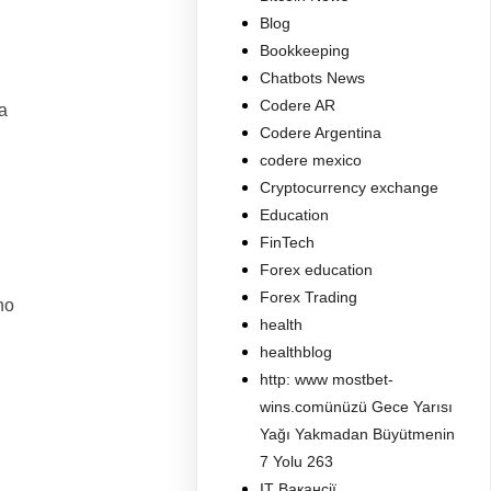
Blog
Bookkeeping
Chatbots News
Codere AR
a
Codere Argentina
codere mexico
Cryptocurrency exchange
Education
FinTech
Forex education
Forex Trading
no
health
healthblog
http: www mostbet-
wins.comünüzü Gece Yarısı
Yağı Yakmadan Büyütmenin
7 Yolu 263
IT Вакансії