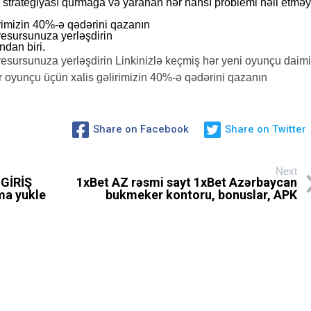
strategiyası qurmağa və yaranan hər hansı problemi həll etmə
irimizin 40%-ə qədərini qazanın
 resursunuza yerləşdirin
dan biri.
 resursunuza yerləşdirin Linkinizlə keçmiş hər yeni oyunçu daimi
bir oyunçu üçün xalis gəlirimizin 40%-ə qədərini qazanın
Share on Facebook
Share on Twitter
Next
GİRİŞ
1xBet AZ rəsmi sayt 1xBet Azərbaycan
ma yukle
bukmeker kontoru, bonuslar, APK