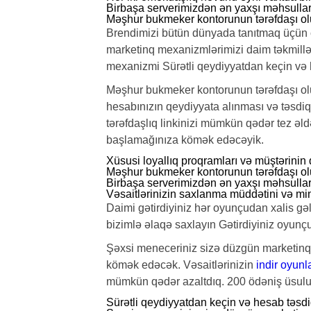
Birbaşa serverimizdən ən yaxşı məhsullar
Məşhur bukmeker kontorunun tərəfdaşı olun
Brendimizi bütün dünyada tanıtmaq üçün 
marketinq mexanizmlərimizi daim təkmilləşd
mexanizmi Sürətli qeydiyyatdan keçin və 
Məşhur bukmeker kontorunun tərəfdaşı olun
hesabınızın qeydiyyata alınması və təsdi
tərəfdaşlıq linkinizi mümkün qədər tez əldə
başlamağınıza kömək edəcəyik.
Xüsusi loyallıq proqramları və müştərinin
Məşhur bukmeker kontorunun tərəfdaşı olun
Birbaşa serverimizdən ən yaxşı məhsullar
Vəsaitlərinizin saxlanma müddətini və m
Daimi gətirdiyiniz hər oyunçudan xalis gəl
bizimlə əlaqə saxlayın Gətirdiyiniz oyunç
Şəxsi meneceriniz sizə düzgün marketinq 
kömək edəcək. Vəsaitlərinizin
indir oyunl
mümkün qədər azaltdıq. 200 ödəniş üsulund
Sürətli qeydiyyatdan keçin və hesab təsdi