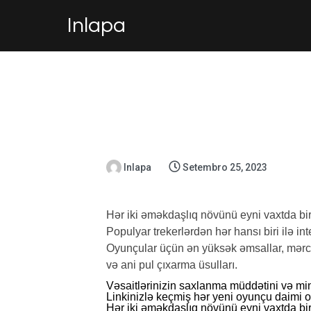
Inlapa
Inlapa
Setembro 25, 2023
Hər iki əməkdaşlıq növünü eyni vaxtda bir
Populyar trekerlərdən hər hansı biri ilə i
Oyunçular üçün ən yüksək əmsallar, mərc
və ani pul çıxarma üsulları.
Vəsaitlərinizin saxlanma müddətini və m
Linkinizlə keçmiş hər yeni oyunçu daimi o
Hər iki əməkdaşlıq növünü eyni vaxtda bir