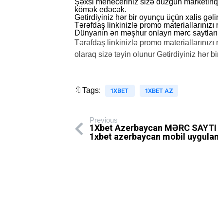
Şəxsi meneceriniz sizə düzgün marketinq 
kömək edəcək.
Gətirdiyiniz hər bir oyunçu üçün xalis gəl
Tərəfdaş linkinizlə promo materiallarınızı
Dünyanın ən məşhur onlayn mərc saytların
Tərəfdaş linkinizlə promo materiallarınızı
olaraq sizə təyin olunur Gətirdiyiniz hər 
🔖Tags:
1XBET
1XBET AZ
Previous
1Xbet Azerbaycan MƏRC SAYTI 
1xbet azerbaycan mobil uygula