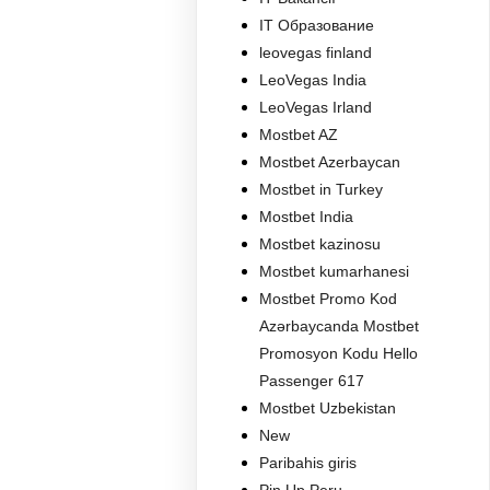
IT Образование
leovegas finland
LeoVegas India
LeoVegas Irland
Mostbet AZ
Mostbet Azerbaycan
Mostbet in Turkey
Mostbet India
Mostbet kazinosu
Mostbet kumarhanesi
Mostbet Promo Kod
Azərbaycanda Mostbet
Promosyon Kodu Hello
Passenger 617
Mostbet Uzbekistan
New
Paribahis giris