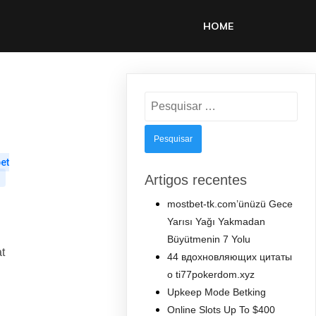
HOME
Pesquisar
por:
et
Artigos recentes
mostbet-tk.com’ünüzü Gece
Yarısı Yağı Yakmadan
Büyütmenin 7 Yolu
t
44 вдохновляющих цитаты
о ti77pokerdom.xyz
Upkeep Mode Betking
Online Slots Up To $400