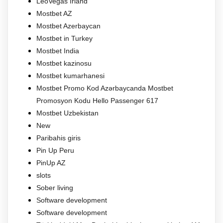
LeoVegas Irland
Mostbet AZ
Mostbet Azerbaycan
Mostbet in Turkey
Mostbet India
Mostbet kazinosu
Mostbet kumarhanesi
Mostbet Promo Kod Azərbaycanda Mostbet
Promosyon Kodu Hello Passenger 617
Mostbet Uzbekistan
New
Paribahis giris
Pin Up Peru
PinUp AZ
slots
Sober living
Software development
Software development