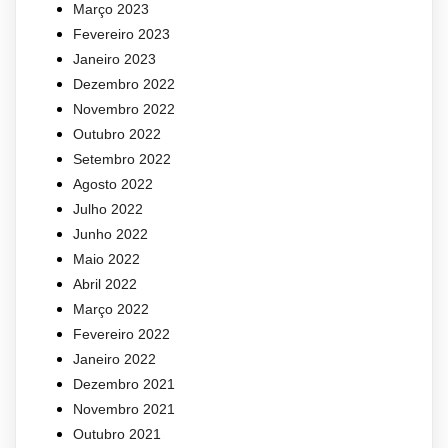
Março 2023
Fevereiro 2023
Janeiro 2023
Dezembro 2022
Novembro 2022
Outubro 2022
Setembro 2022
Agosto 2022
Julho 2022
Junho 2022
Maio 2022
Abril 2022
Março 2022
Fevereiro 2022
Janeiro 2022
Dezembro 2021
Novembro 2021
Outubro 2021