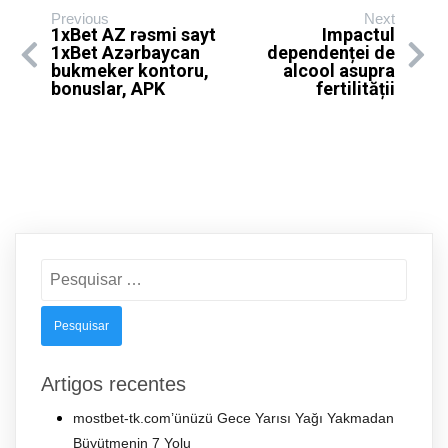
Previous
Next
1xBet AZ rəsmi sayt
Impactul
1xBet Azərbaycan
dependenței de
bukmeker kontoru,
alcool asupra
bonuslar, APK
fertilității
Pesquisar
por:
Artigos recentes
mostbet-tk.com’ünüzü Gece Yarısı Yağı Yakmadan
Büyütmenin 7 Yolu