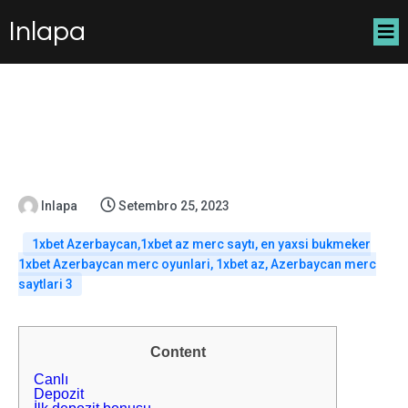
Inlapa
Inlapa
Setembro 25, 2023
1xbet Azerbaycan,1xbet az merc saytı, en yaxsi bukmeker
1xbet Azerbaycan merc oyunlari, 1xbet az, Azerbaycan merc
saytlari 3
Content
Canlı
Depozit