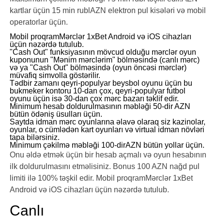
kartlar üçün 15 min rublAZN elektron pul kisələri və mobil
operatorlar üçün.
Mobil proqramMərclər 1xBet Android və iOS cihazları
üçün nəzərdə tutulub.
"Cash Out" funksiyasının mövcud olduğu mərclər oyun
kuponunun "Mənim mərclərim" bölməsində (canlı mərc)
və ya "Cash Out" bölməsində (oyun öncəsi mərclər)
müvafiq simvolla göstərilir.
Tədbir zamanı qeyri-populyar beysbol oyunu üçün bu
bukmeker kontoru 10-dan çox, qeyri-populyar futbol
oyunu üçün isə 30-dan çox mərc bazarı təklif edir.
Minimum hesab doldurulmasının məbləği 50-dir AZN
bütün ödəniş üsulları üçün.
Saytda idman mərc oyunlarına əlavə olaraq siz kazinolar,
oyunlar, o cümlədən kart oyunları və virtual idman növləri
tapa bilərsiniz.
Minimum çəkilmə məbləği 100-dirAZN bütün yollar üçün.
Onu əldə etmək üçün bir hesab açmalı və oyun hesabının
ilk doldurulmasını etməlisiniz. Bonus 100 AZN nağd pul
limiti ilə 100% təşkil edir. Mobil proqramMərclər 1xBet
Android və iOS cihazları üçün nəzərdə tutulub.
Canlı