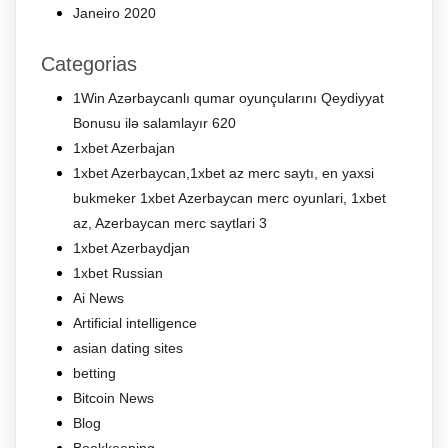
Janeiro 2020
Categorias
1Win Azərbaycanlı qumar oyunçularını Qeydiyyat
Bonusu ilə salamlayır 620
1xbet Azerbajan
1xbet Azerbaycan,1xbet az merc saytı, en yaxsi
bukmeker 1xbet Azerbaycan merc oyunlari, 1xbet
az, Azerbaycan merc saytlari 3
1xbet Azerbaydjan
1xbet Russian
Ai News
Artificial intelligence
asian dating sites
betting
Bitcoin News
Blog