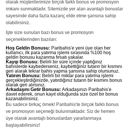
olarak müşterilerimize birçok farklı bonus ve promosyon
imkanı sunmaktadır. Sitemizde yer alan avantajlı bonuslar
sayesinde daha fazla kazanç elde etme şansına sahip
olabilirsiniz.
İşte size sunulan bazı bonus ve promosyon
seçeneklerinden bazıları:
Hoş Geldin Bonusu:
Paribahis'e yeni üye olan her
kullanıcı, ilk para yatırma işlemi sırasında %100 hoş
geldin bonusu kazanma fırsatı yakalar.
Kayıp Bonusu:
Belirli bir süre içinde yaptığınız
bahislerde kaybederseniz, kaybettiğiniz tutarın bir kısmını
geri alarak tekrar bahis yapma şansına sahip olursunuz.
Yatırım Bonusu:
Belirli bir miktar para yatırma işlemi
gerçekleştirdiğinizde, yatırdığınız tutarın bir kısmını bonus
olarak geri alırsınız.
Arkadaşını Getir Bonusu:
Arkadaşınızı Paribahis'e
davet ederek, onun kayıt olduğunda size özel bir bonus
kazanabilirsiniz.
Bu sadece birkaç örnek! Paribahis'te birçok farklı bonus
ve promosyon seçeneği bulunmaktadır. Siz de hemen
üye olarak avantajlı bonuslardan yararlanmaya
başlayabilirsiniz!