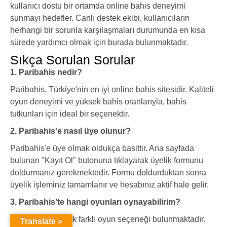
kullanıcı dostu bir ortamda online bahis deneyimi
sunmayı hedefler. Canlı destek ekibi, kullanıcıların
herhangi bir sorunla karşılaşmaları durumunda en kısa
sürede yardımcı olmak için burada bulunmaktadır.
Sıkça Sorulan Sorular
1. Paribahis nedir?
Paribahis, Türkiye'nin en iyi online bahis sitesidir. Kaliteli
oyun deneyimi ve yüksek bahis oranlarıyla, bahis
tutkunları için ideal bir seçenektir.
2. Paribahis'e nasıl üye olunur?
Paribahis'e üye olmak oldukça basittir. Ana sayfada
bulunan "Kayıt Ol" butonuna tıklayarak üyelik formunu
doldurmanız gerekmektedir. Formu doldurduktan sonra
üyelik işleminiz tamamlanır ve hesabınız aktif hale gelir.
3. Paribahis'te hangi oyunları oynayabilirim?
Paribahis'te birçok farklı oyun seçeneği bulunmaktadır.
Translate »