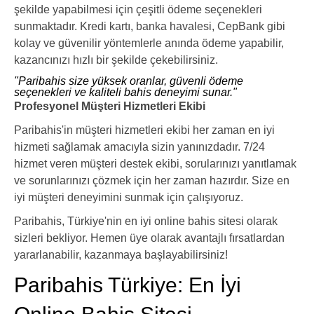
şekilde yapabilmesi için çeşitli ödeme seçenekleri
sunmaktadır. Kredi kartı, banka havalesi, CepBank gibi
kolay ve güvenilir yöntemlerle anında ödeme yapabilir,
kazancınızı hızlı bir şekilde çekebilirsiniz.
"Paribahis size yüksek oranlar, güvenli ödeme
seçenekleri ve kaliteli bahis deneyimi sunar."
Profesyonel Müşteri Hizmetleri Ekibi
Paribahis'in müşteri hizmetleri ekibi her zaman en iyi
hizmeti sağlamak amacıyla sizin yanınızdadır. 7/24
hizmet veren müşteri destek ekibi, sorularınızı yanıtlamak
ve sorunlarınızı çözmek için her zaman hazırdır. Size en
iyi müşteri deneyimini sunmak için çalışıyoruz.
Paribahis, Türkiye'nin en iyi online bahis sitesi olarak
sizleri bekliyor. Hemen üye olarak avantajlı fırsatlardan
yararlanabilir, kazanmaya başlayabilirsiniz!
Paribahis Türkiye: En İyi