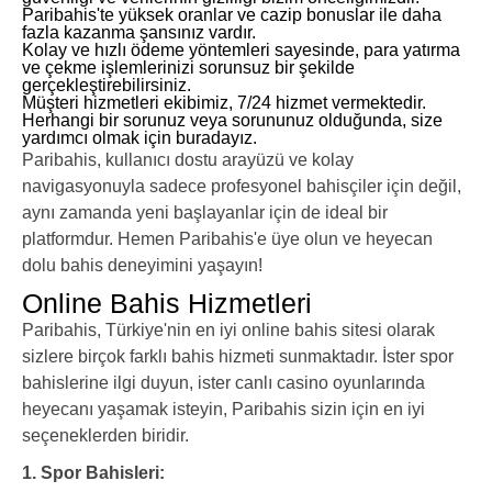
Paribahis'te yüksek oranlar ve cazip bonuslar ile daha
fazla kazanma şansınız vardır.
Kolay ve hızlı ödeme yöntemleri sayesinde, para yatırma
ve çekme işlemlerinizi sorunsuz bir şekilde
gerçekleştirebilirsiniz.
Müşteri hizmetleri ekibimiz, 7/24 hizmet vermektedir.
Herhangi bir sorunuz veya sorununuz olduğunda, size
yardımcı olmak için buradayız.
Paribahis, kullanıcı dostu arayüzü ve kolay
navigasyonuyla sadece profesyonel bahisçiler için değil,
aynı zamanda yeni başlayanlar için de ideal bir
platformdur. Hemen Paribahis'e üye olun ve heyecan
dolu bahis deneyimini yaşayın!
Online Bahis Hizmetleri
Paribahis, Türkiye'nin en iyi online bahis sitesi olarak
sizlere birçok farklı bahis hizmeti sunmaktadır. İster spor
bahislerine ilgi duyun, ister canlı casino oyunlarında
heyecanı yaşamak isteyin, Paribahis sizin için en iyi
seçeneklerden biridir.
1. Spor Bahisleri: