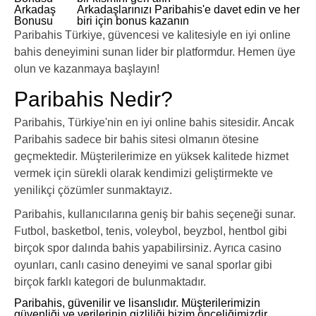
Arkadaş
Arkadaşlarınızı Paribahis'e davet edin ve her
Bonusu
biri için bonus kazanın
Paribahis Türkiye, güvencesi ve kalitesiyle en iyi online
bahis deneyimini sunan lider bir platformdur. Hemen üye
olun ve kazanmaya başlayın!
Paribahis Nedir?
Paribahis, Türkiye'nin en iyi online bahis sitesidir. Ancak
Paribahis sadece bir bahis sitesi olmanın ötesine
geçmektedir. Müşterilerimize en yüksek kalitede hizmet
vermek için sürekli olarak kendimizi geliştirmekte ve
yenilikçi çözümler sunmaktayız.
Paribahis, kullanıcılarına geniş bir bahis seçeneği sunar.
Futbol, basketbol, tenis, voleybol, beyzbol, hentbol gibi
birçok spor dalında bahis yapabilirsiniz. Ayrıca casino
oyunları, canlı casino deneyimi ve sanal sporlar gibi
birçok farklı kategori de bulunmaktadır.
Paribahis, güvenilir ve lisanslıdır. Müşterilerimizin
güvenliği ve verilerinin gizliliği bizim önceliğimizdir.