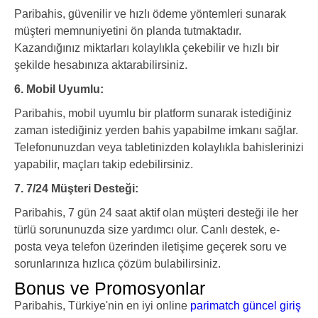
Paribahis, güvenilir ve hızlı ödeme yöntemleri sunarak
müşteri memnuniyetini ön planda tutmaktadır.
Kazandığınız miktarları kolaylıkla çekebilir ve hızlı bir
şekilde hesabınıza aktarabilirsiniz.
6. Mobil Uyumlu:
Paribahis, mobil uyumlu bir platform sunarak istediğiniz
zaman istediğiniz yerden bahis yapabilme imkanı sağlar.
Telefonunuzdan veya tabletinizden kolaylıkla bahislerinizi
yapabilir, maçları takip edebilirsiniz.
7. 7/24 Müşteri Desteği:
Paribahis, 7 gün 24 saat aktif olan müşteri desteği ile her
türlü sorununuzda size yardımcı olur. Canlı destek, e-
posta veya telefon üzerinden iletişime geçerek soru ve
sorunlarınıza hızlıca çözüm bulabilirsiniz.
Bonus ve Promosyonlar
Paribahis, Türkiye'nin en iyi online
parimatch güncel giriş