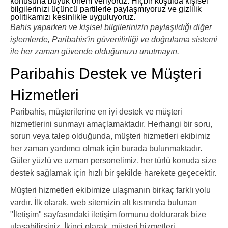
konusuna büyük önem veriyoruz. Hiçbir koşulda kişisel
bilgilerinizi üçüncü partilerle paylaşmıyoruz ve gizlilik
politikamızı kesinlikle uyguluyoruz.
Bahis yaparken ve kişisel bilgilerinizin paylaşıldığı diğer
işlemlerde, Paribahis'in güvenilirliği ve doğrulama sistemi
ile her zaman güvende olduğunuzu unutmayın.
Paribahis Destek ve Müşteri
Hizmetleri
Paribahis, müşterilerine en iyi destek ve müşteri
hizmetlerini sunmayı amaçlamaktadır. Herhangi bir soru,
sorun veya talep olduğunda, müşteri hizmetleri ekibimiz
her zaman yardımcı olmak için burada bulunmaktadır.
Güler yüzlü ve uzman personelimiz, her türlü konuda size
destek sağlamak için hızlı bir şekilde harekete geçecektir.
Müşteri hizmetleri ekibimize ulaşmanın birkaç farklı yolu
vardır. İlk olarak, web sitemizin alt kısmında bulunan
"İletişim" sayfasındaki iletişim formunu doldurarak bize
ulaşabilirsiniz. İkinci olarak, müşteri hizmetleri