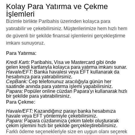
Kolay Para Yatırma ve Çekme
İşlemleri
Bizimle birlikte Paribahis üzerinden kolayca para
yatırabilir ve çekebilirsiniz. Müşterilerimize hem hızlı hem
de güvenli bir şekilde finansal işlemlerini gerçekleştirme
imkanı sunuyoruz.
Para Yatırma:
Kredi Kartı:
Paribahis, Visa ve Mastercard gibi önde
gelen kredi kartlarıyla kolayca para yatırma imkanı sunar.
Havale/EFT:
Banka havalesi veya EFT kullanarak da
hesabınıza para yatırabilirsiniz.
CepBank:
Cep telefonunuz aracılığıyla günün her
saatinde anında para yatırma işlemi yapabilirsiniz.
Papara:
Popüler online cüzdan Papara'yı kullanarak hızlı
bir şekilde para yatırabilirsiniz.
Para Çekme:
Havale/EFT:
Kazandığınız parayı banka hesabınıza
havale veya EFT yöntemiyle çekebilirsiniz.
Papara:
Papara cüzdanınıza çekim talebi oluşturarak
çekim işlemini hızlı bir şekilde gerçekleştirebilirsiniz.
Farklı ödeme seçenekleriyle size en uygun olanı seçerek