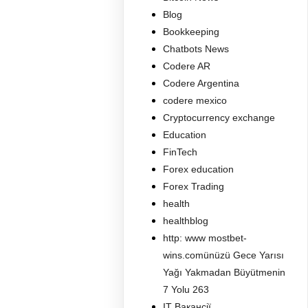
Blog
Bookkeeping
Chatbots News
Codere AR
Codere Argentina
codere mexico
Cryptocurrency exchange
Education
FinTech
Forex education
Forex Trading
health
healthblog
http: www mostbet-
wins.comünüzü Gece Yarısı
Yağı Yakmadan Büyütmenin
7 Yolu 263
IT Вакансії