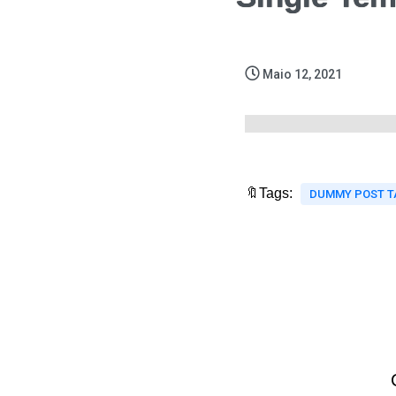
Maio 12, 2021
🔖Tags:
DUMMY POST T