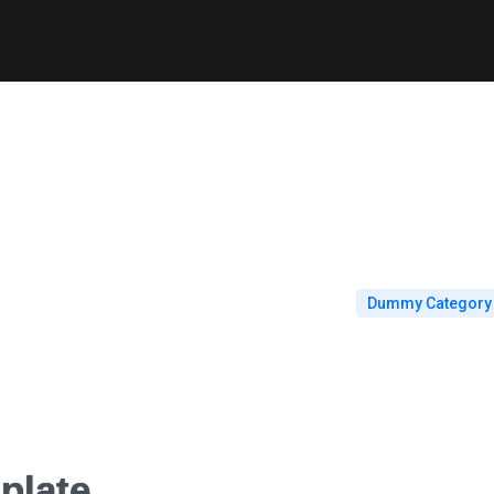
Dummy Category
plate