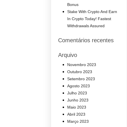
Bonus
Stake With Crypto And Earn
In Crypto Today! Fastest
Withdrawals Assured
Comentários recentes
Arquivo
Novembro 2023
Outubro 2023
Setembro 2023
Agosto 2023
Julho 2023
Junho 2023
Maio 2023
Abril 2023
Março 2023