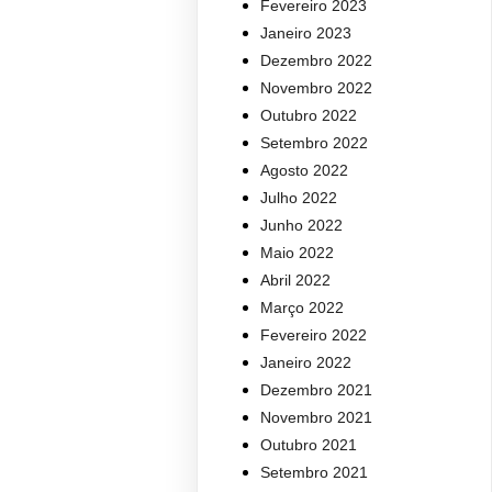
Fevereiro 2023
Janeiro 2023
Dezembro 2022
Novembro 2022
Outubro 2022
Setembro 2022
Agosto 2022
Julho 2022
Junho 2022
Maio 2022
Abril 2022
Março 2022
Fevereiro 2022
Janeiro 2022
Dezembro 2021
Novembro 2021
Outubro 2021
Setembro 2021