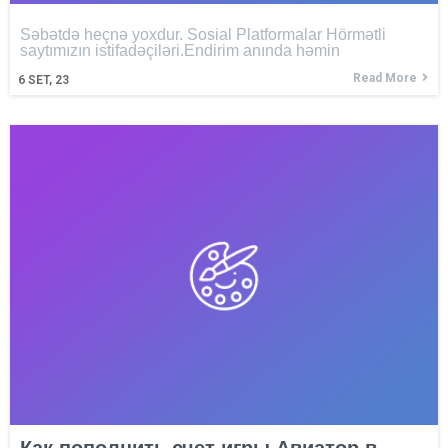
Səbətdə heçnə yoxdur. Sosial Platformalar Hörmətli
saytımızın istifadəçiləri.Endirim anında həmin
Read More
6
SET, 23
Как пополнить счет игры Авиатор в