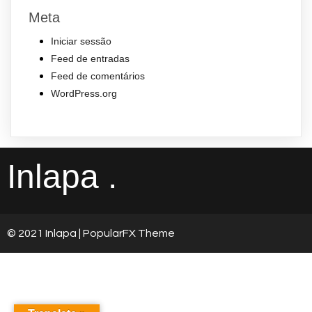
Meta
Iniciar sessão
Feed de entradas
Feed de comentários
WordPress.org
Inlapa .
© 2021 Inlapa |
PopularFX Theme