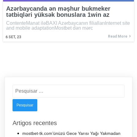
Azərbaycanda ən məşhur bukmeker
tətbiqləri yüksək bonuslara 1win az
ContenteManat iləBAXI Azərbaycanın filiallarıInternet site
and mobile adaptationMostbet dən mərc
Read More
6
SET, 23
Pesquisar
por:
Artigos recentes
mostbet-tk.com’ünüzü Gece Yarısı Yağı Yakmadan