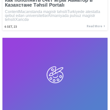
Казахстане Təhsil Portalı
ContentMacarıstanda magistr təhsiliTurkiyede atestatla
qebul edən universitetlərAlmaniyada pulsuz magistr
tehsiliXaricdə
Read More
6
SET, 23