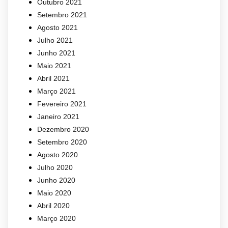
Outubro 2021
Setembro 2021
Agosto 2021
Julho 2021
Junho 2021
Maio 2021
Abril 2021
Março 2021
Fevereiro 2021
Janeiro 2021
Dezembro 2020
Setembro 2020
Agosto 2020
Julho 2020
Junho 2020
Maio 2020
Abril 2020
Março 2020