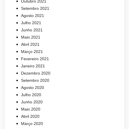
Outubro 2021
Setembro 2021
Agosto 2021
Julho 2021
Junho 2021
Maio 2021
Abril 2021
Março 2021
Fevereiro 2021
Janeiro 2021
Dezembro 2020
Setembro 2020
Agosto 2020
Julho 2020
Junho 2020
Maio 2020
Abril 2020
Março 2020