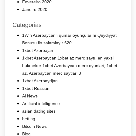
Fevereiro 2020
Janeiro 2020
Categorias
1Win Azərbaycanlı qumar oyunçularını Qeydiyyat
Bonusu ilə salamlayır 620
1xbet Azerbajan
1xbet Azerbaycan,1xbet az merc saytı, en yaxsi
bukmeker 1xbet Azerbaycan merc oyunlari, 1xbet
az, Azerbaycan merc saytlari 3
1xbet Azerbaydjan
1xbet Russian
Ai News
Artificial intelligence
asian dating sites
betting
Bitcoin News
Blog