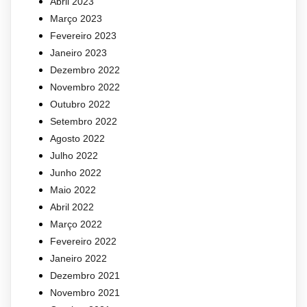
Abril 2023
Março 2023
Fevereiro 2023
Janeiro 2023
Dezembro 2022
Novembro 2022
Outubro 2022
Setembro 2022
Agosto 2022
Julho 2022
Junho 2022
Maio 2022
Abril 2022
Março 2022
Fevereiro 2022
Janeiro 2022
Dezembro 2021
Novembro 2021