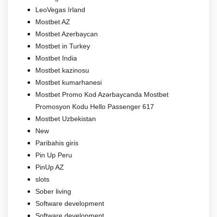
LeoVegas Irland
Mostbet AZ
Mostbet Azerbaycan
Mostbet in Turkey
Mostbet India
Mostbet kazinosu
Mostbet kumarhanesi
Mostbet Promo Kod Azərbaycanda Mostbet
Promosyon Kodu Hello Passenger 617
Mostbet Uzbekistan
New
Paribahis giris
Pin Up Peru
PinUp AZ
slots
Sober living
Software development
Software development