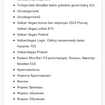
Türkiye'deki MostBet bahis şirketine genel bakış 411
Uncategorized
Uncategorized1
Vulkan Vegas bonus bez depozytu 2023 Poznaj
Vulkan Vegas online 873
Vulkan Vegas Poland
VulkanVegas Login: Odkryj niesamowity świat
hazardu 703
VulkanVegas Poland
Казино МостБет УЗ регистрация, бонусы, Авиатор
Mostbet 518
Криптовалюты
Новости Криптовалют
Финтех
Форекс Брокеры
Форекс обучение
Форекс Обучение