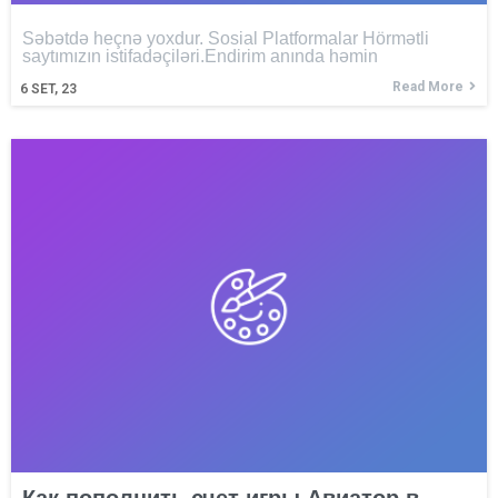
Səbətdə heçnə yoxdur. Sosial Platformalar Hörmətli
saytımızın istifadəçiləri.Endirim anında həmin
Read More
6
SET, 23
Как пополнить счет игры Авиатор в