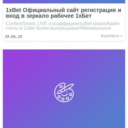
1xBet Официальный сайт регистрация и
вход в зеркало рабочее 1хБет
ContentЛиния, LIVE и коэффициентыBet казиноКакие
слоты в 1хбет более выигрышные?Минимальная
Read More
29
JUL, 23