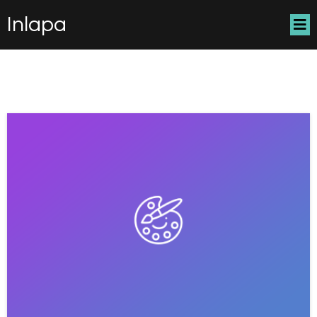
Inlapa