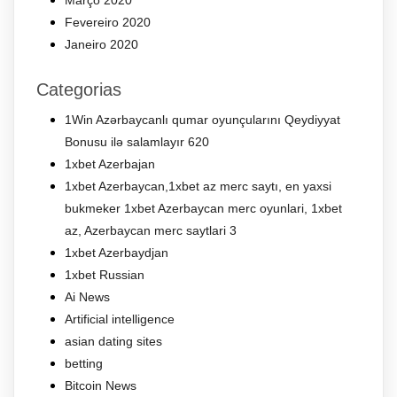
Março 2020
Fevereiro 2020
Janeiro 2020
Categorias
1Win Azərbaycanlı qumar oyunçularını Qeydiyyat
Bonusu ilə salamlayır 620
1xbet Azerbajan
1xbet Azerbaycan,1xbet az merc saytı, en yaxsi
bukmeker 1xbet Azerbaycan merc oyunlari, 1xbet
az, Azerbaycan merc saytlari 3
1xbet Azerbaydjan
1xbet Russian
Ai News
Artificial intelligence
asian dating sites
betting
Bitcoin News