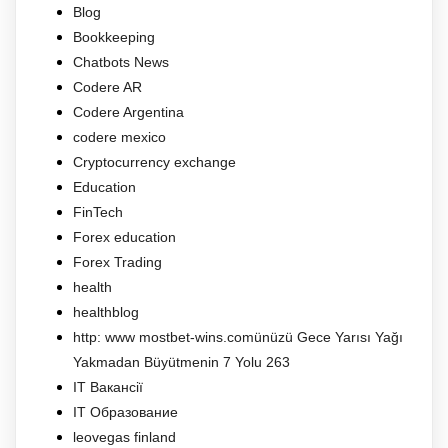
Blog
Bookkeeping
Chatbots News
Codere AR
Codere Argentina
codere mexico
Cryptocurrency exchange
Education
FinTech
Forex education
Forex Trading
health
healthblog
http: www mostbet-wins.comünüzü Gece Yarısı Yağı
Yakmadan Büyütmenin 7 Yolu 263
IT Вакансії
IT Образование
leovegas finland