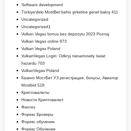
Software development
Türkiye'deki MostBet bahis şirketine genel bakış 411
Uncategorized
Uncategorized1
Vulkan Vegas bonus bez depozytu 2023 Poznaj
Vulkan Vegas online 873
Vulkan Vegas Poland
VulkanVegas Login: Odkryj niesamowity świat
hazardu 703
VulkanVegas Poland
Казино МостБет УЗ регистрация, бонусы, Авиатор
Mostbet 518
Криптовалюты
Новости Криптовалют
Финтех
Форекс Брокеры
Форекс обучение
Форекс Обучение