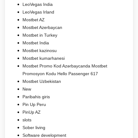
LeoVegas India
LeoVegas Irland
Mostbet AZ
Mostbet Azerbaycan
Mostbet in Turkey
Mostbet India
Mostbet kazinosu
Mostbet kumarhanesi
Mostbet Promo Kod Azərbaycanda Mostbet
Promosyon Kodu Hello Passenger 617
Mostbet Uzbekistan
New
Paribahis giris
Pin Up Peru
PinUp AZ
slots
Sober living
Software development