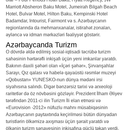
Marriott Absheron Baku Motel, Jumeirah Bilgah Beach
Hotel, Bulvar Motel, Hilton Baku, Kempinski Hotel
Badamdar, Intourist, Fairmont və s. Azərbaycanın
regionlarında da mehmanxanalar, istirahət zonaları,
əyləncə və idman mərkəzləri fəaliyyət göstərir.
Azərbaycanda Turizm
O dövrdə əldə edilmiş sosial-iqtisadi təcrübə turizm
sahəsinin hərtərəfli inkişafı üçün yeni imkanlar yaratdı.
Bakının daxili şəhəri olan «İçəri şəhər», Şirvanşahlar
Sarayı, Qız qalası və habelə qayaüstü rəsmlər muzeyi
«Qobustan» YUNESKO-nun dünya mədəni irsi
siyahısına salındı. Digər bənzərsiz tarixi və arxeoloji
raritetlər də öz növbəsini gözləyir. Prezident İlham Əliyev
tərəfindən 2011-ci ilin Turizm İli elan etməsi və
«Eurovision -2012» nüfuzlu mahnı müsabiqəsinin
Azərbaycanın paytaxtında keçirilməsi bütün dünyadan
turistlərin ölkəmizə axışması üçün şərait yaratdı və
ölkənin turizm sənayesinin inkişafına güclü təkan verdi.