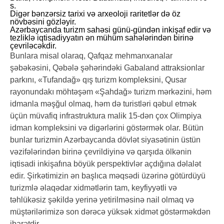
s.
Digər bənzərsiz tarixi və arxeoloji raritetlər də öz
növbəsini gözləyir.
Azərbaycanda turizm sahəsi günü-gündən inkişaf edir və
tezliklə iqtisadiyyatın ən mühüm sahələrindən birinə
çevriləcəkdir.
Bunlara misal olaraq, Qafqaz mehmanxanalar
şəbəkəsini, Qəbələ şəhərindəki Gabaland attraksionlar
parkını, «Tufandağ» qış turizm kompleksini, Qusar
rayonundakı möhtəşəm «Şahdağ» turizm mərkəzini, həm
idmanla məşğul olmaq, həm də turistləri qəbul etmək
üçün müvafiq infrastruktura malik 15-dən çox Olimpiya
idman kompleksini və digərlərini göstərmək olar. Bütün
bunlar turizmin Azərbaycanda dövlət siyasətinin üstün
vəzifələrindən birinə çevrildiyinə və qarşıda ölkənin
iqtisadi inkişafına böyük perspektivlər açdığına dəlalət
edir. Şirkətimizin ən başlıca məqsədi üzərinə götürdüyü
turizmlə əlaqədar xidmətlərin tam, keyfiyyətli və
təhlükəsiz şəkildə yerinə yetirilməsinə nail olmaq və
müştərilərimizə son dərəcə yüksək xidmət göstərməkdən
ibarətdir.