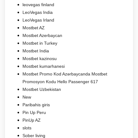
leovegas finland
LeoVegas India
LeoVegas Irland
Mostbet AZ
Mostbet Azerbaycan
Mostbet in Turkey
Mostbet India
Mostbet kazinosu
Mostbet kumarhanesi
Mostbet Promo Kod Azərbaycanda Mostbet
Promosyon Kodu Hello Passenger 617
Mostbet Uzbekistan
New
Paribahis giris
Pin Up Peru
PinUp AZ
slots
Sober living