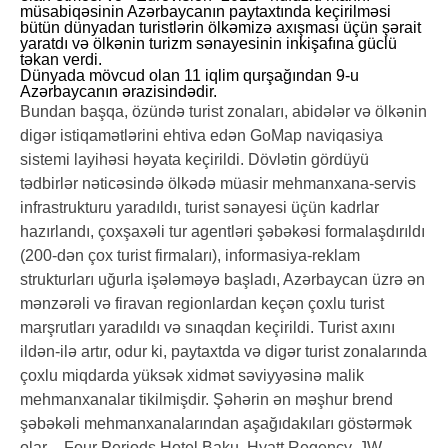
müsabiqəsinin Azərbaycanın paytaxtında keçirilməsi
bütün dünyadan turistlərin ölkəmizə axışması üçün şərait
yaratdı və ölkənin turizm sənayesinin inkişafına güclü
təkan verdi.
Dünyada mövcud olan 11 iqlim qurşağından 9-u
Azərbaycanın ərazisindədir.
Bundan başqa, özündə turist zonaları, abidələr və ölkənin
digər istiqamətlərini ehtiva edən GoMap naviqasiya
sistemi layihəsi həyata keçirildi. Dövlətin gördüyü
tədbirlər nəticəsində ölkədə müasir mehmanxana-servis
infrastrukturu yaradıldı, turist sənayesi üçün kadrlar
hazırlandı, çoxşaxəli tur agentləri şəbəkəsi formalaşdırıldı
(200-dən çox turist firmaları), informasiya-reklam
strukturları uğurla işələməyə başladı, Azərbaycan üzrə ən
mənzərəli və firavan regionlardan keçən çoxlu turist
marşrutları yaradıldı və sınaqdan keçirildi. Turist axını
ildən-ilə artır, odur ki, paytaxtda və digər turist zonalarında
çoxlu miqdarda yüksək xidmət səviyyəsinə malik
mehmanxanalar tikilmişdir. Şəhərin ən məşhur brend
şəbəkəli mehmanxanalarından aşağıdakıları göstərmək
olar – Four Periods Hotel Baku, Hyatt Regency, JW