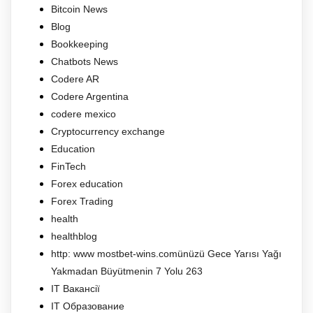
Bitcoin News
Blog
Bookkeeping
Chatbots News
Codere AR
Codere Argentina
codere mexico
Cryptocurrency exchange
Education
FinTech
Forex education
Forex Trading
health
healthblog
http: www mostbet-wins.comünüzü Gece Yarısı Yağı
Yakmadan Büyütmenin 7 Yolu 263
IT Вакансії
IT Образование