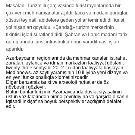
Məsələn, Turizm İli çərçivəsində turist rayonlarında bir
çox yeni mehmanxanalar açıldı, tarixi və mədəni qoruqlar,
xüsusi təyinatlı abidələrə gedən yollar təmir edildi, turist
yol nişanları qoyuldu, «Şahdağ» turizm mərkəzinin
tikintisi işləri sürətləndirildi, Şabran və Lahıc mədəni-tarixi
qoruqlarında turist infrastrukturunun yaradılması işləri
aparıldı.
Azərbaycanın regionlarında da mehmanxanalar, istirahət
zonaları, əyləncə və idman mərkəzləri fəaliyyət göstərir.
twenty-three sentyabr 2012-ci ildən fəaliyyətə başlayan
Medianews. az saytı yaranışının 10 illiyinə yeni dizayn və
en yeni funksionallıqla xidmətinizdədir.
Digər bənzərsiz tarixi və arxeoloji raritetlər də öz
növbəsini gözləyir.
Bütün bunlar turizmin Azərbaycanda dövlət siyasətinin
üstün vəzifələrindən birinə çevrildiyinə və qarşıda ölkənin
iqtisadi inkişafına böyük perspektivlər açdığına dəlalət
edir.