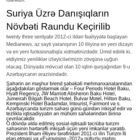
Suriya Üzrə Danışıqların
Növbəti Raundu Keçirilib
twenty three sentyabr 2012-ci ildən fəaliyyətə başlayan
Medianews. az saytı yaranışının 10 illiyinə en yeni dizayn
və en yeni funksionallıqla xidmətinizdədir. Ümid edirik ki,
etdiyimiz yeniliklər izləyicilərimizin zövqünə uyğun
olacaq. Dünyada mövcud olan 10 iqlim qurşağından 9-u
Azərbaycanın ərazisindədir.
Şəhərin ən məşhur brend şəbəkəli mehmanxanalarından
aşağıdakıları göstərmək olar – Four Periods Hotel Baku,
Hyatt Regency, JW Marriott Absheron Baku Hotel,
Jumeirah Bilgah Beach Hotel, Bulvar Motel, Hilton Baku,
Kempinski Hotel Badamdar, Intourist, Fairmont və s.
Azərbaycanda turizm sahəsi günü-gündən inkişaf edir və
tezliklə iqtisadiyyatın ən mühüm sahələrindən birinə
çevriləcəkdir.
O dövrdə əldə edilmiş sosial-iqtisadi təcrübə turizm
sahəsinin hərtərəfli inkişafı üçün yeni imkanlar yaratdı.
Prezident İlham Əliyev tərəfindən 2011-ci ilin Turizm İli
elan etməsi və «Eurovision -2012» nüfuzlu mahnı