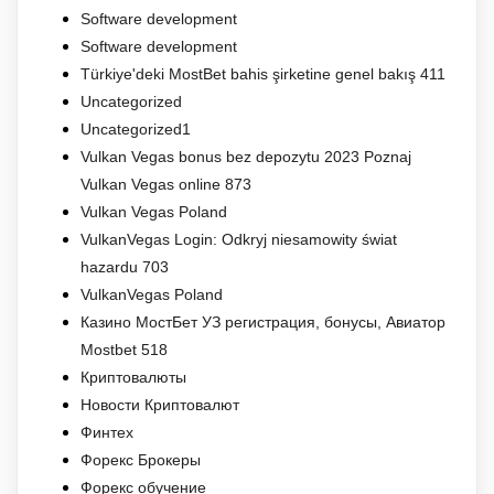
Software development
Software development
Türkiye'deki MostBet bahis şirketine genel bakış 411
Uncategorized
Uncategorized1
Vulkan Vegas bonus bez depozytu 2023 Poznaj
Vulkan Vegas online 873
Vulkan Vegas Poland
VulkanVegas Login: Odkryj niesamowity świat
hazardu 703
VulkanVegas Poland
Казино МостБет УЗ регистрация, бонусы, Авиатор
Mostbet 518
Криптовалюты
Новости Криптовалют
Финтех
Форекс Брокеры
Форекс обучение