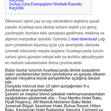
Keçirilib
Suriya Üzrə Danışıqların Növbəti Raundu
Keçirilib
Ölkəmizin iqlimi yay və qış istirahətinin təşkilinə şərait
yaradır. Azərbaycana ekoloji turların təşkili çox geniş
yayılmışdır, bunlara təbii qoruqlara gedilməsi, trekkinq və
alpinist marşrutları daxildir. Günorta
1 xbet download
çağı
qum çimərlikləri dayvinq üçün çox əlverişlidir, dənizdə
çimmək mövsümü mayda başlanır. Azərbaycanda turizm
sahəsi günü-gündən inkişaf edir və tezliklə iqtisadiyyatın
ən mühüm sahələrindən birinə çevriləcəkdir.
Bütün bunlar turizmin Azərbaycanda dövlət siyasətinin
üstün vəzifələrindən birinə çevrildiyinə və qarşıda ölkənin
iqtisadi inkişafına böyük perspektivlər açdığına dəlalət
edir.
Dünyada mövcud olan 10 iqlim qurşağından 9-u
Azərbaycanın ərazisindədir.
Şəhərin ən məşhur brend şəbəkəli mehmanxanalarından
aşağıdakıları göstərmək olar – Four Months Hotel Baku,
Hyatt Regency, JW Marriott Absheron Baku Motel,
Jumeirah Bilgah Seashore Hotel, Bulvar Resort, Hilton
Baku, Kempinski Hotel Badamdar, Intourist, Fairmont və