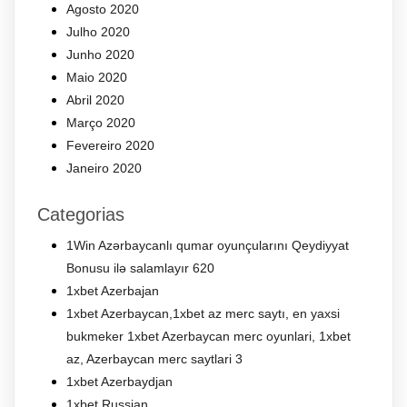
Agosto 2020
Julho 2020
Junho 2020
Maio 2020
Abril 2020
Março 2020
Fevereiro 2020
Janeiro 2020
Categorias
1Win Azərbaycanlı qumar oyunçularını Qeydiyyat
Bonusu ilə salamlayır 620
1xbet Azerbajan
1xbet Azerbaycan,1xbet az merc saytı, en yaxsi
bukmeker 1xbet Azerbaycan merc oyunlari, 1xbet
az, Azerbaycan merc saytlari 3
1xbet Azerbaydjan
1xbet Russian