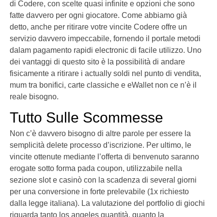
di Codere, con scelte quasi infinite e opzioni che sono
fatte davvero per ogni giocatore. Come abbiamo già
detto, anche per ritirare votre vincite Codere offre un
servizio davvero impeccabile, fornendo il portale metodi
dalam pagamento rapidi electronic di facile utilizzo. Uno
dei vantaggi di questo sito è la possibilità di andare
fisicamente a ritirare i actually soldi nel punto di vendita,
mum tra bonifici, carte classiche e eWallet non ce n’è il
reale bisogno.
Tutto Sulle Scommesse
Non c’è davvero bisogno di altre parole per essere la
semplicità delete processo d’iscrizione. Per ultimo, le
vincite ottenute mediante l’offerta di benvenuto saranno
erogate sotto forma pada coupon, utilizzabile nella
sezione slot e casinò con la scadenza di several giorni
per una conversione in forte prelevabile (1x richiesto
dalla legge italiana). La valutazione del portfolio di giochi
riguarda tanto los angeles quantità, quanto la