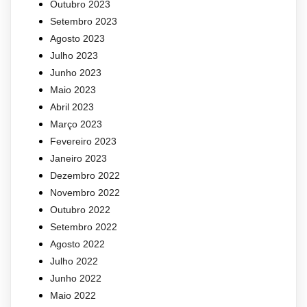
Outubro 2023
Setembro 2023
Agosto 2023
Julho 2023
Junho 2023
Maio 2023
Abril 2023
Março 2023
Fevereiro 2023
Janeiro 2023
Dezembro 2022
Novembro 2022
Outubro 2022
Setembro 2022
Agosto 2022
Julho 2022
Junho 2022
Maio 2022