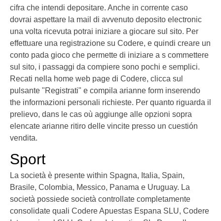
cifra che intendi depositare. Anche in corrente caso
dovrai aspettare la mail di avvenuto deposito electronic
una volta ricevuta potrai iniziare a giocare sul sito. Per
effettuare una registrazione su Codere, e quindi creare un
conto pada gioco che permette di iniziare a s commettere
sul sito, i passaggi da compiere sono pochi e semplici.
Recati nella home web page di Codere, clicca sul
pulsante "Registrati" e compila arianne form inserendo
the informazioni personali richieste. Per quanto riguarda il
prelievo, dans le cas où aggiunge alle opzioni sopra
elencate arianne ritiro delle vincite presso un cuestión
vendita.
Sport
La società è presente within Spagna, Italia, Spain,
Brasile, Colombia, Messico, Panama e Uruguay. La
società possiede società controllate completamente
consolidate quali Codere Apuestas Espana SLU, Codere