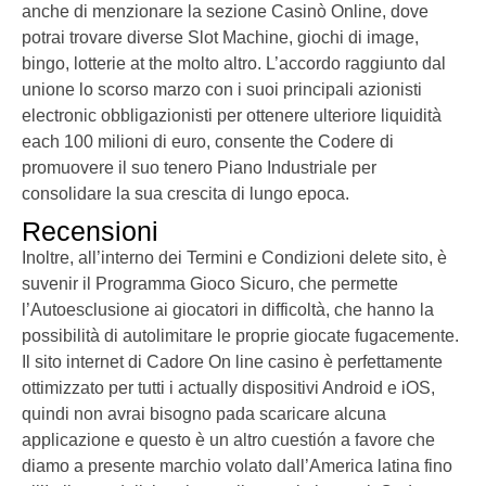
anche di menzionare la sezione Casinò Online, dove
potrai trovare diverse Slot Machine, giochi di image,
bingo, lotterie at the molto altro. L’accordo raggiunto dal
unione lo scorso marzo con i suoi principali azionisti
electronic obbligazionisti per ottenere ulteriore liquidità
each 100 milioni di euro, consente the Codere di
promuovere il suo tenero Piano Industriale per
consolidare la sua crescita di lungo epoca.
Recensioni
Inoltre, all’interno dei Termini e Condizioni delete sito, è
suvenir il Programma Gioco Sicuro, che permette
l’Autoesclusione ai giocatori in difficoltà, che hanno la
possibilità di autolimitare le proprie giocate fugacemente.
Il sito internet di Cadore On line casino è perfettamente
ottimizzato per tutti i actually dispositivi Android e iOS,
quindi non avrai bisogno pada scaricare alcuna
applicazione e questo è un altro cuestión a favore che
diamo a presente marchio volato dall’America latina fino