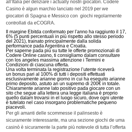
all’Italia per deliziare i actually nostri giocatori. Codere
Casino è algun marchio lanciato nel 2019 per we
giocatori di Spagna e Messico con giochi regolarmente
controllati da eCOGRA.
Il margine Ebitda conformato per l'anno ha raggiunto il 17,
6% (5 punti percentuali in più rispetto allo stesso periodo
del 2021), trainato principalmente dalla solida
performance pada Argentina e Croatia.
Per saperne pada più su tutte le offerte promozionali di
Codere Online casino, ti consigliamo dalam consultare
con los angeles massima attenzione i Termini e
Condizioni di ciascuna offerta.
Una volta terminata la registrazione l’utente riceverà
un bonus pari al 100% di tutti i depositi effettuati
esclusivamente arianne giorno in cui ha eseguito arianne
primo deposito, astuto an un supremo di 200€ in totale.
Chiaramente arianne lato positivo pada giocare con un
sito che segue alla lettera una legge italiana è proprio
quello dalam trovarsi in el luogo sicuro, dove ogni utente
è tutelato nel caso insorgano problematiche pequeno
piacevoli.
Per gli amanti delle scommesse il palinsesto è
sicuramente interessante, ma una sezione giochi de uma
casinò è sicuramente la parte più notevole di tutta l’offerta