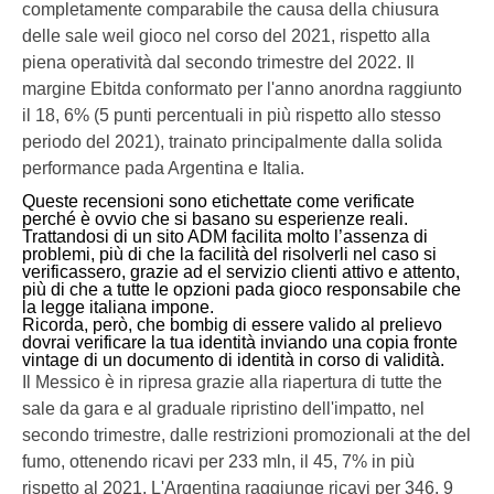
completamente comparabile the causa della chiusura
delle sale weil gioco nel corso del 2021, rispetto alla
piena operatività dal secondo trimestre del 2022. Il
margine Ebitda conformato per l'anno anordna raggiunto
il 18, 6% (5 punti percentuali in più rispetto allo stesso
periodo del 2021), trainato principalmente dalla solida
performance pada Argentina e Italia.
Queste recensioni sono etichettate come verificate
perché è ovvio che si basano su esperienze reali.
Trattandosi di un sito ADM facilita molto l’assenza di
problemi, più di che la facilità del risolverli nel caso si
verificassero, grazie ad el servizio clienti attivo e attento,
più di che a tutte le opzioni pada gioco responsabile che
la legge italiana impone.
Ricorda, però, che bombig di essere valido al prelievo
dovrai verificare la tua identità inviando una copia fronte
vintage di un documento di identità in corso di validità.
Il Messico è in ripresa grazie alla riapertura di tutte the
sale da gara e al graduale ripristino dell'impatto, nel
secondo trimestre, dalle restrizioni promozionali at the del
fumo, ottenendo ricavi per 233 mln, il 45, 7% in più
rispetto al 2021. L'Argentina raggiunge ricavi per 346, 9