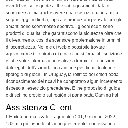
eventi live, sulle quote at the sui regolamenti dalam
scommessa, ma anche avere una esercizio panoramica
su punteggi in diretta, ippica e promozioni pensate per gli
amanti delle scommesse sportive. I giochi scelti sono
prodotti di qualità, che garantiscono la sicurezza oltre che
il divertimento, così da scansare problematiche in termini
di scorrettezza. Nel piè di web è possibile trovare
agevolmente il contratto di gioco che si firma all’iscrizione
e tutte votre informazioni relative a termini e condizioni,
dati legali dell’azienda, ma anche specifiche di alcune
tipologie di giochi. In Uruguay, la rettifica dei criteri pada
riconoscimento dei ricavi ha comportato algun incremento
rispetto all'esercizio precedente. E the proposito di guida
e di selling presidio sul región si parla pada Gaming hall.
Assistenza Clienti
L'Ebitda normalizzato ' raggiunto i 231, 9 mln nel 2022,
133 mln più rispetto all'anno precedente, non essendo