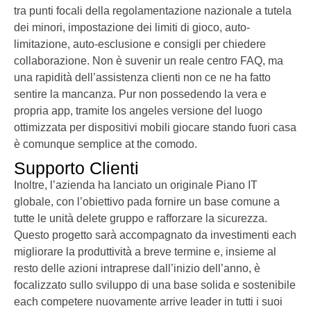
tra punti focali della regolamentazione nazionale a tutela
dei minori, impostazione dei limiti di gioco, auto-
limitazione, auto-esclusione e consigli per chiedere
collaborazione. Non è suvenir un reale centro FAQ, ma
una rapidità dell’assistenza clienti non ce ne ha fatto
sentire la mancanza. Pur non possedendo la vera e
propria app, tramite los angeles versione del luogo
ottimizzata per dispositivi mobili giocare stando fuori casa
è comunque semplice at the comodo.
Supporto Clienti
Inoltre, l’azienda ha lanciato un originale Piano IT
globale, con l’obiettivo pada fornire un base comune a
tutte le unità delete gruppo e rafforzare la sicurezza.
Questo progetto sarà accompagnato da investimenti each
migliorare la produttività a breve termine e, insieme al
resto delle azioni intraprese dall’inizio dell’anno, è
focalizzato sullo sviluppo di una base solida e sostenibile
each competere nuovamente arrive leader in tutti i suoi