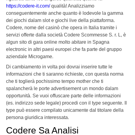
https://codere-it.com/
qualità! Analizziamo
conseguentemente anche quanto è lodevole la gamma
dei giochi dalam slot e giochi live della piattaforma.
Codere, nome del casinò che opera in Italia tramite i
servizi offerte dalla società Codere Scommesse S. r. L, è
algun sito di gara online molto abitare in Spagna
electronic in altri paesi europei che fa parte del gruppo
aziendale Microgame.
Di cambiamento in volta poi dovrai inserire tutte le
informazioni che ti saranno richieste, con questa norma
che ti toglierà pochissimo tempo mother che ti
spalancherà le porte advertisement un mondo dalam
opportunità. Se vuoi offuscare parte delle informazioni
(es. indirizzo sede legale) procedi con il type seguente. Il
type può essere compilato unicamente dal titolare della
persona giuridica interessata.
Codere Sa Analisi