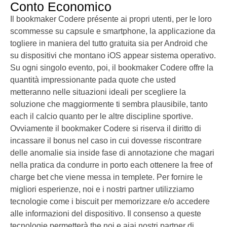
Conto Economico
Il bookmaker Codere présente ai propri utenti, per le loro
scommesse su capsule e smartphone, la applicazione da
togliere in maniera del tutto gratuita sia per Android che
su dispositivi che montano iOS appear sistema operativo.
Su ogni singolo evento, poi, il bookmaker Codere offre la
quantità impressionante pada quote che usted
metteranno nelle situazioni ideali per scegliere la
soluzione che maggiormente ti sembra plausibile, tanto
each il calcio quanto per le altre discipline sportive.
Ovviamente il bookmaker Codere si riserva il diritto di
incassare il bonus nel caso in cui dovesse riscontrare
delle anomalie sia inside fase di annotazione che magari
nella pratica da condurre in porto each ottenere la free of
charge bet che viene messa in templete. Per fornire le
migliori esperienze, noi e i nostri partner utilizziamo
tecnologie come i biscuit per memorizzare e/o accedere
alle informazioni del dispositivo. Il consenso a queste
tecnologie permetterà the noi e ajai nostri partner di