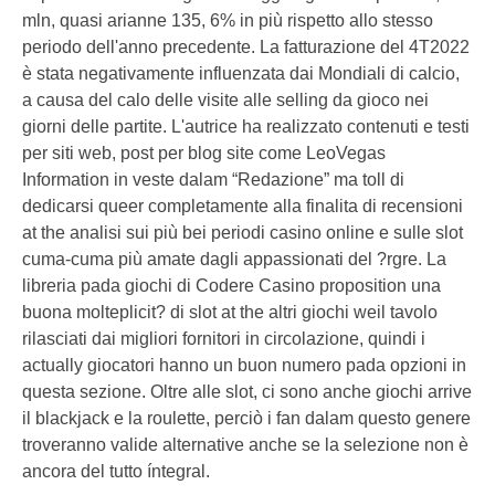
mln, quasi arianne 135, 6% in più rispetto allo stesso
periodo dell'anno precedente. La fatturazione del 4T2022
è stata negativamente influenzata dai Mondiali di calcio,
a causa del calo delle visite alle selling da gioco nei
giorni delle partite. L'autrice ha realizzato contenuti e testi
per siti web, post per blog site come LeoVegas
Information in veste dalam “Redazione” ma toll di
dedicarsi queer completamente alla finalita di recensioni
at the analisi sui più bei periodi casino online e sulle slot
cuma-cuma più amate dagli appassionati del ?rgre. La
libreria pada giochi di Codere Casino proposition una
buona molteplicit? di slot at the altri giochi weil tavolo
rilasciati dai migliori fornitori in circolazione, quindi i
actually giocatori hanno un buon numero pada opzioni in
questa sezione. Oltre alle slot, ci sono anche giochi arrive
il blackjack e la roulette, perciò i fan dalam questo genere
troveranno valide alternative anche se la selezione non è
ancora del tutto íntegral.