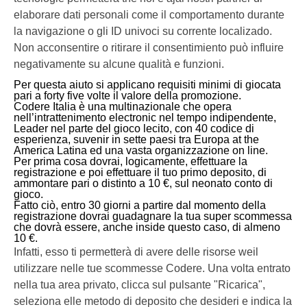
elaborare dati personali come il comportamento durante
la navigazione o gli ID univoci su corrente localizado.
Non acconsentire o ritirare il consentimiento può influire
negativamente su alcune qualità e funzioni.
Per questa aiuto si applicano requisiti minimi di giocata
pari a forty five volte il valore della promozione.
Codere Italia è una multinazionale che opera
nell’intrattenimento electronic nel tempo indipendente,
Leader nel parte del gioco lecito, con 40 codice di
esperienza, suvenir in sette paesi tra Europa at the
America Latina ed una vasta organizzazione on line.
Per prima cosa dovrai, logicamente, effettuare la
registrazione e poi effettuare il tuo primo deposito, di
ammontare pari o distinto a 10 €, sul neonato conto di
gioco.
Fatto ciò, entro 30 giorni a partire dal momento della
registrazione dovrai guadagnare la tua super scommessa
che dovrà essere, anche inside questo caso, di almeno
10 €.
Infatti, esso ti permetterà di avere delle risorse weil
utilizzare nelle tue scommesse Codere. Una volta entrato
nella tua area privato, clicca sul pulsante "Ricarica",
seleziona elle metodo di deposito che desideri e indica la