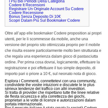
I Più Bei Periodi Della Categoria
Codere It Recensioni
Registrare Un Originale Account Su Codere
Codere Recensione
Bonus Senza Deposito Di 10€
Scopri Dalam Più Sul Bookmaker Codere
Oltre all’app elle bookmaker Codere proposition ai propri
utenti, per le li scommesse da mobile, anche una
versione del proprio sito ottimizzata proprio per il mobile
che risulta essere particolarmente molto ben strutturata e
che regala una esperienza dalam gioco di pastasciutta
ordine. Per prima cosa dovrai, logicamente, effettuare la
registrazione e poi effettuare il tuo simple deposito, di
importo pari o priore a 10 €, sul neonato nota di gioco.
Esplora i Commenti, connettetevi con una community,
condividete the vostre intuizioni e discutete le le plus
sérieux tendenze del traffico con altri investitori.
Si tratta di provider che rispettano tutte the linee relative
de flesta sicurezza e alla correttezza dei giochi,
proprietari a le volte di licenze e autorizzazioni dalam
portata internazionale.
Per il mercato italiano è stata creata la società Codere