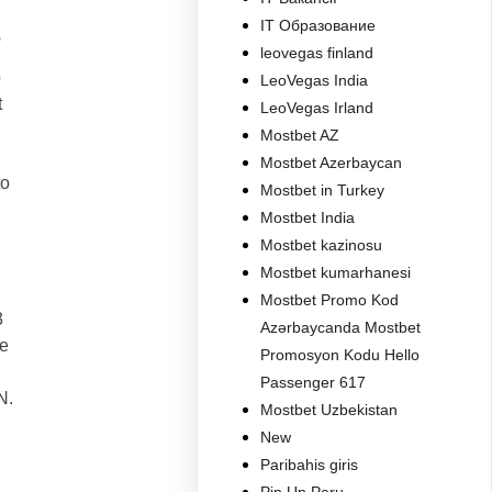
IT Образование
o
leovegas finland
o
LeoVegas India
t
LeoVegas Irland
Mostbet AZ
Mostbet Azerbaycan
to
Mostbet in Turkey
Mostbet India
Mostbet kazinosu
Mostbet kumarhanesi
Mostbet Promo Kod
3
Azərbaycanda Mostbet
ne
Promosyon Kodu Hello
Passenger 617
N.
Mostbet Uzbekistan
New
Paribahis giris
d