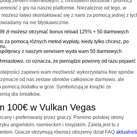
 połączeniem internetowym. Z mnóstwem bonusów i promocji
jemność z gry na naszej platformie. Niezależnie od tego, w
, możesz łatwo skontaktować się z nami za pomocą jednej z tyc
owiadamy na nie błyskawicznie.
199 zł możesz otrzymać bonus reload 125% + 50 darmowych
o za pomocą różnych metod wypłaty, kiedy tylko chcesz, po
nu.
współpracy z naszym serwisem wyda wam 50 darmowych
chmiastowo, co oznacza, że pieniądze powinny od razu pojawić
j kolejności zapewni wam możliwość wykorzystania free spinów
trzymacie od nas zestaw obrotów całkowicie darmowo, ale
a pomocą dodatku w grze. Symbolizują je książki ze
emią dla śmiałków.
em 100€ w Vulkan Vegas
olecany i preferowany przez graczy. Pomimo polskiej strony
zyku angielskim, niemieckim i rosyjskim. Zaletą jest tu z
pertem. Gracze otrzymują również obszerny dział FAQ
aktualnoś