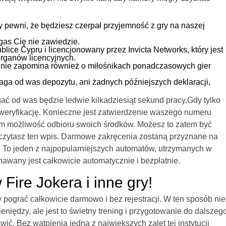
pewni, że będziesz czerpał przyjemność z gry na naszej
gas Cię nie zawiedzie.
lice Cypru i licencjonowany przez Invicta Networks, który jest
rganów licencyjnych.
s nie zapomina również o miłośnikach ponadczasowych gier
ga od was depozytu, ani żadnych późniejszych deklaracji,
ać od was będzie ledwie kilkadziesiąt sekund pracy.Gdy tylko
 weryfikację. Konieczne jest zatwierdzenie waszego numeru
am możliwość odbioru swoich środków. Możesz to zatem być
o czytasz ten wpis. Darmowe zakręcenia zostaną przyznane na
. To jeden z najpopularniejszych automatów, utrzymanych w
nawany jest całkowicie automatycznie i bezpłatnie.
Fire Jokera i inne gry!
pograć całkowicie darmowo i bez rejestracji. W ten sposób nie
niędzy, ale jest to świetny trening i przygotowanie do dalszeg
ić. Bez wątpienia jedną z największych zalet tej instytucji