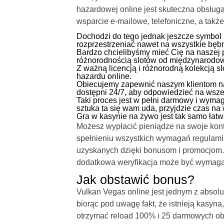
hazardowej online jest skuteczna obsług
wsparcie e-mailowe, telefoniczne, a także
Dochodzi do tego jednak jeszcze symbol
rozprzestrzeniać nawet na wszystkie bęb
Bardzo chcielibyśmy mieć Cię na naszej p
różnorodnością slotów od międzynarodo
Z ważną licencją i różnorodną kolekcją s
hazardu online.
Obiecujemy zapewnić naszym klientom naj
dostępni 24/7, aby odpowiedzieć na wszel
Taki proces jest w pełni darmowy i wymag
sztuka ta się wam uda, przyjdzie czas na 
Gra w kasynie na żywo jest tak samo łatw
Możesz wypłacić pieniądze na swoje kont
spełnieniu wszystkich wymagań regulami
uzyskanych dzięki bonusom i promocjom. 
dodatkowa weryfikacja może być wymagan
Jak obstawić bonus?
Vulkan Vegas online jest jednym z absolut
biorąc pod uwagę fakt, że istnieją kasyna
otrzymać reload 100% i 25 darmowych obro