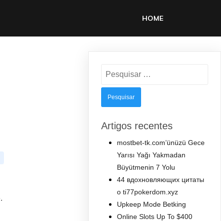
HOME
Pesquisar
por:
Artigos recentes
mostbet-tk.com’ünüzü Gece
Yarısı Yağı Yakmadan
Büyütmenin 7 Yolu
44 вдохновляющих цитаты
о ti77pokerdom.xyz
.
Upkeep Mode Betking
Online Slots Up To $400