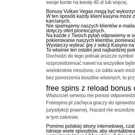
swoje konto na kwotę 40 zł lub więcej.
Bonusy Vulkan Vegas mogą być wykorzyst
W ten sposób każdy klient kasyna może za
karcianych.
Nie spamujemy naszych klientów e-mailam
dotyczy ofert promocyjnych.
Na każde z Twoich pytań odpowiemy w od
pokierowanie naszych klientów, ponieważ 
Wystarczy wybrać grę z sekcji Kasyno na ż
To właśnie ten ostatni jest najbardziej po
Dochodzi do tego jednak jeszcze symbol
rozprzestrzeniać nawet na wszystkie bęb
wielokrotnie mnożone, co odda wam możli
bez ponoszenia kosztów własnych, to pr
free spins z reload bonus 
Własciciel serwisu nie ponosi odpowiedz
Freespins.pl zachęca graczy do sprawdze
jurysdykcji prawnej. Hazard nie wszedzie 
w tym zakresie.
Pomimo polskiej strony internetowej, czat
Istnieje wiele sposobów, aby skontaktować