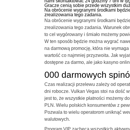
nami skontaktować 24 godziny 7 dni w ty
Gracze cenią sobie przede wszystkim duż
Na obrócenie wygranymi środkami będzieci
zrealizowania tego zadania.
Na obrócenie wygranymi środkami będzieci
zrealizowania tego zadania. Warunek obro
to cel wygórowany i śmiało możemy powiedz
W ten sposób będzie można wygrać nawet
na darmową promocję, która nie wymaga o
wartość co najmniej przyzwoita. Jak wyja
dostępne za darmo, ale jako kasyno onlin
000 darmowych spinó
Czas realizacji przelewu zależy od operat
dni robocze. Vulkan Vegas stoi na dość wy
jest to, że wszystkie płatności możemy
PLN. Wielu polskich konsumentów z pewno
Pozwala to wielu operatorom uniknąć wew
walutowych.
Program VIP zachęca wszystkich aktywny