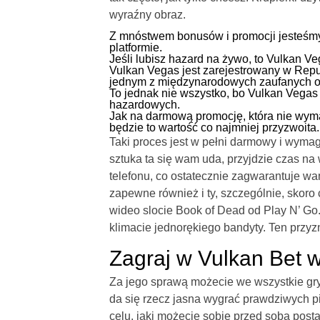
wyraźny obraz.
Z mnóstwem bonusów i promocji jesteśmy 
platformie.
Jeśli lubisz hazard na żywo, to Vulkan Ve
Vulkan Vegas jest zarejestrowany w Repub
jednym z międzynarodowych zaufanych o
To jednak nie wszystko, bo Vulkan Vega
hazardowych.
Jak na darmową promocję, która nie wyma
będzie to wartość co najmniej przyzwoita.
Taki proces jest w pełni darmowy i wymag
sztuka ta się wam uda, przyjdzie czas na
telefonu, co ostatecznie zagwarantuje w
zapewne również i ty, szczególnie, skor
wideo slocie Book of Dead od Play N’ Go
klimacie jednorękiego bandyty. Ten przyz
Zagraj w Vulkan Bet w 
Za jego sprawą możecie we wszystkie gry 
da się rzecz jasna wygrać prawdziwych pie
celu, jaki możecie sobie przed sobą postaw