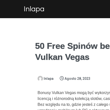
Inlapa
50 Free Spinów be
Vulkan Vegas
Inlapa
Agosto 28, 2023
Bonusy Vulkan Vegas mogą być wykorzyst
licencją i różnorodną kolekcją slotów, ca
Bez względu na to, gdzie jesteś z całego