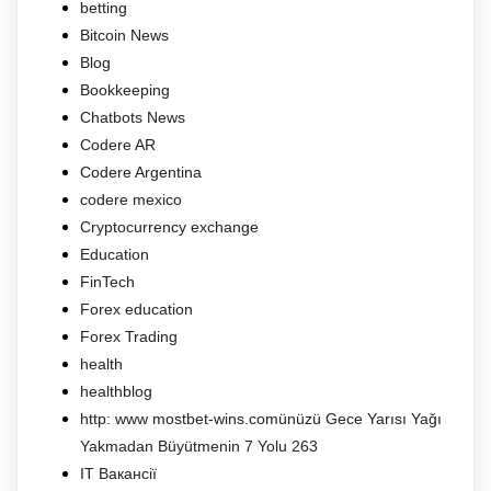
betting
Bitcoin News
Blog
Bookkeeping
Chatbots News
Codere AR
Codere Argentina
codere mexico
Cryptocurrency exchange
Education
FinTech
Forex education
Forex Trading
health
healthblog
http: www mostbet-wins.comünüzü Gece Yarısı Yağı
Yakmadan Büyütmenin 7 Yolu 263
IT Вакансії