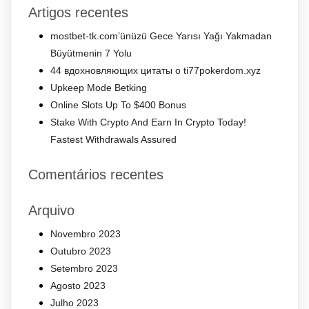
Artigos recentes
mostbet-tk.com’ünüzü Gece Yarısı Yağı Yakmadan
Büyütmenin 7 Yolu
44 вдохновляющих цитаты о ti77pokerdom.xyz
Upkeep Mode Betking
Online Slots Up To $400 Bonus
Stake With Crypto And Earn In Crypto Today!
Fastest Withdrawals Assured
Comentários recentes
Arquivo
Novembro 2023
Outubro 2023
Setembro 2023
Agosto 2023
Julho 2023