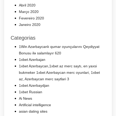
Abril 2020
Março 2020
Fevereiro 2020
Janeiro 2020
Categorias
1Win Azərbaycanlı qumar oyunçularını Qeydiyyat
Bonusu ilə salamlayır 620
1xbet Azerbajan
1xbet Azerbaycan,1xbet az merc saytı, en yaxsi
bukmeker 1xbet Azerbaycan merc oyunlari, 1xbet
az, Azerbaycan merc saytlari 3
1xbet Azerbaydjan
1xbet Russian
Ai News
Artificial intelligence
asian dating sites