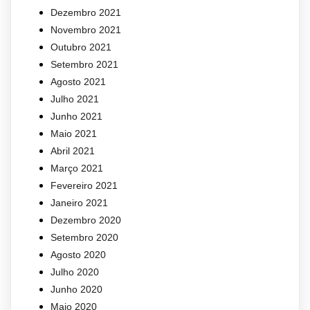
Dezembro 2021
Novembro 2021
Outubro 2021
Setembro 2021
Agosto 2021
Julho 2021
Junho 2021
Maio 2021
Abril 2021
Março 2021
Fevereiro 2021
Janeiro 2021
Dezembro 2020
Setembro 2020
Agosto 2020
Julho 2020
Junho 2020
Maio 2020