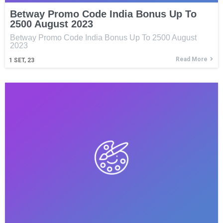
Betway Promo Code India Bonus Up To
2500 August 2023
Betway Promo Code India Bonus Up To 2500 August
2023
Read More
1
SET, 23