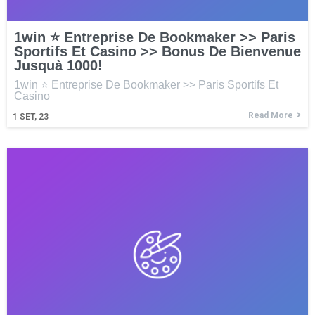
1win ⭐ Entreprise De Bookmaker >> Paris
Sportifs Et Casino >> Bonus De Bienvenue
Jusquà 1000!
1win ⭐ Entreprise De Bookmaker >> Paris Sportifs Et
Casino
Read More
1
SET, 23