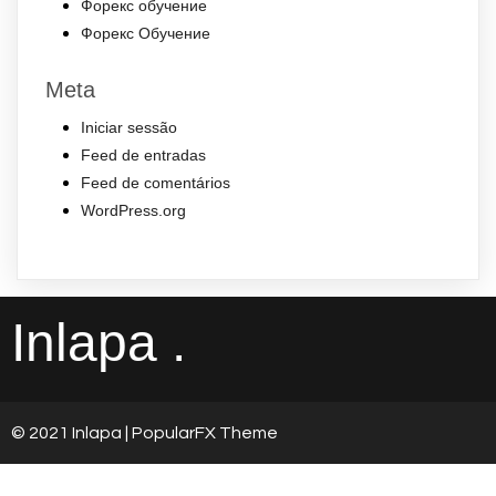
Форекс обучение
Форекс Обучение
Meta
Iniciar sessão
Feed de entradas
Feed de comentários
WordPress.org
Inlapa .
© 2021 Inlapa |
PopularFX Theme