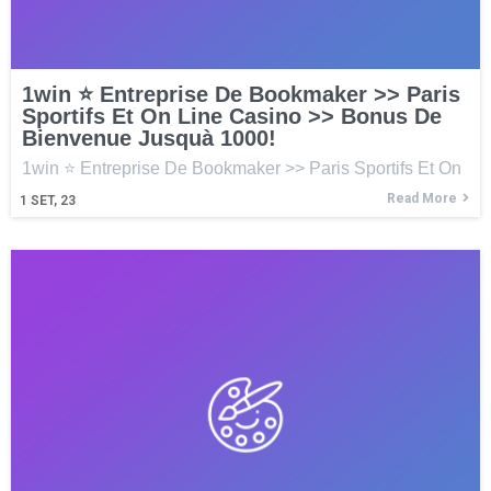
1win ⭐ Entreprise De Bookmaker >> Paris
Sportifs Et On Line Casino >> Bonus De
Bienvenue Jusquà 1000!
1win ⭐ Entreprise De Bookmaker >> Paris Sportifs Et On
Read More
1
SET, 23