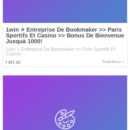
1win ⭐ Entreprise De Bookmaker >> Paris
Sportifs Et Casino >> Bonus De Bienvenue
Jusquà 1000!
1win ⭐ Entreprise De Bookmaker >> Paris Sportifs Et
Casino
Read More
1
SET, 23