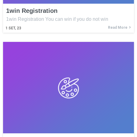
1win Registration
1win Registration You can win if you do not win
Read More
1
SET, 23