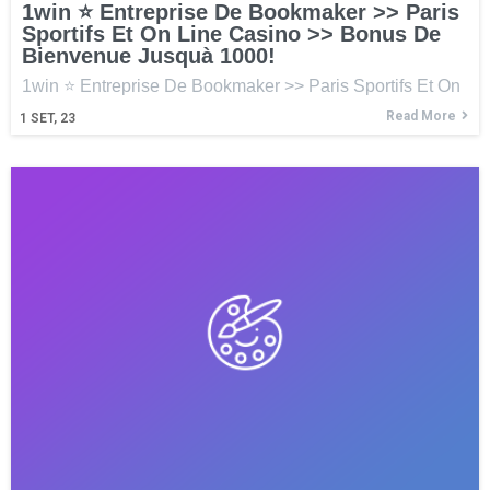
1win ⭐ Entreprise De Bookmaker >> Paris
Sportifs Et On Line Casino >> Bonus De
Bienvenue Jusquà 1000!
1win ⭐ Entreprise De Bookmaker >> Paris Sportifs Et On
Read More
1
SET, 23