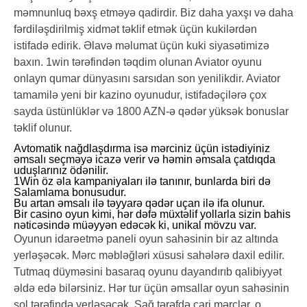
məmnunluq bəxş etməyə qadirdir. Biz daha yaxşı və daha
fərdiləşdirilmiş xidmət təklif etmək üçün kukilərdən
istifadə edirik. Əlavə məlumat üçün kuki siyasətimizə
baxın. 1win tərəfindən təqdim olunan Aviator oyunu
onlayn qumar dünyasını sarsıdan son yenilikdir. Aviator
tamamilə yeni bir kazino oyunudur, istifadəçilərə çox
sayda üstünlüklər və 1800 AZN-ə qədər yüksək bonuslar
təklif olunur.
Avtomatik nağdlaşdırma isə mərciniz üçün istədiyiniz
əmsalı seçməyə icazə verir və həmin əmsala çatdıqda
uduşlarınız ödənilir.
1Win öz əla kampaniyaları ilə tanınır, bunlarda biri də
Salamlama bonusudur.
Bu artan əmsalı ilə təyyarə qədər uçan ilə ifa olunur.
Bir casino oyun kimi, hər dəfə müxtəlif yollarla sizin bahis
nəticəsində müəyyən edəcək ki, unikal mövzu var.
Oyunun idarəetmə paneli oyun sahəsinin bir az altında
yerləşəcək. Mərc məbləğləri xüsusi sahələrə daxil edilir.
Tutmaq düyməsini basaraq oyunu dayandırıb qalibiyyət
əldə edə bilərsiniz. Hər tur üçün əmsallar oyun sahəsinin
sol tərəfində yerləşəcək. Sağ tərəfdə cari mərclər, o