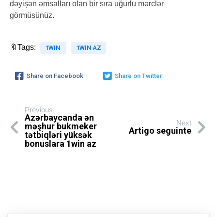
dəyişən əmsalları olan bir sıra uğurlu mərclər
görmüsünüz.
🔖Tags:
1WIN
1WIN AZ
Share on Facebook
Share on Twitter
Previous
Azərbaycanda ən
Next
məşhur bukmeker
Artigo seguinte
tətbiqləri yüksək
bonuslara 1win az