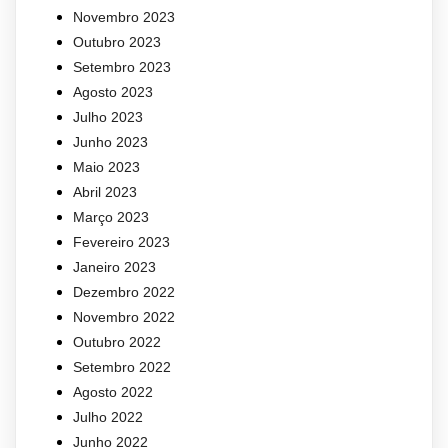
Novembro 2023
Outubro 2023
Setembro 2023
Agosto 2023
Julho 2023
Junho 2023
Maio 2023
Abril 2023
Março 2023
Fevereiro 2023
Janeiro 2023
Dezembro 2022
Novembro 2022
Outubro 2022
Setembro 2022
Agosto 2022
Julho 2022
Junho 2022