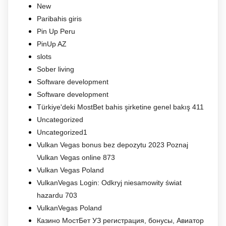
New
Paribahis giris
Pin Up Peru
PinUp AZ
slots
Sober living
Software development
Software development
Türkiye'deki MostBet bahis şirketine genel bakış 411
Uncategorized
Uncategorized1
Vulkan Vegas bonus bez depozytu 2023 Poznaj
Vulkan Vegas online 873
Vulkan Vegas Poland
VulkanVegas Login: Odkryj niesamowity świat
hazardu 703
VulkanVegas Poland
Казино МостБет УЗ регистрация, бонусы, Авиатор