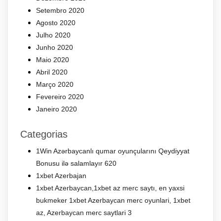
Setembro 2020
Agosto 2020
Julho 2020
Junho 2020
Maio 2020
Abril 2020
Março 2020
Fevereiro 2020
Janeiro 2020
Categorias
1Win Azərbaycanlı qumar oyunçularını Qeydiyyat
Bonusu ilə salamlayır 620
1xbet Azerbajan
1xbet Azerbaycan,1xbet az merc saytı, en yaxsi
bukmeker 1xbet Azerbaycan merc oyunlari, 1xbet
az, Azerbaycan merc saytlari 3