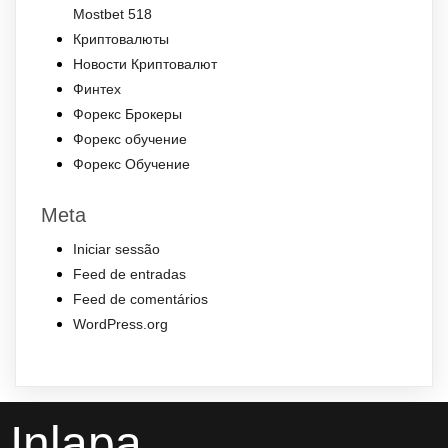
Mostbet 518
Криптовалюты
Новости Криптовалют
Финтех
Форекс Брокеры
Форекс обучение
Форекс Обучение
Meta
Iniciar sessão
Feed de entradas
Feed de comentários
WordPress.org
Inlapa .