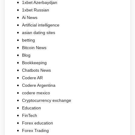
1xbet Azerbaydjan
1xbet Russian
Ai News
Artificial intelligence
asian dating sites
betting
Bitcoin News
Blog
Bookkeeping
Chatbots News
Codere AR
Codere Argentina
codere mexico
Cryptocurrency exchange
Education
FinTech
Forex education
Forex Trading