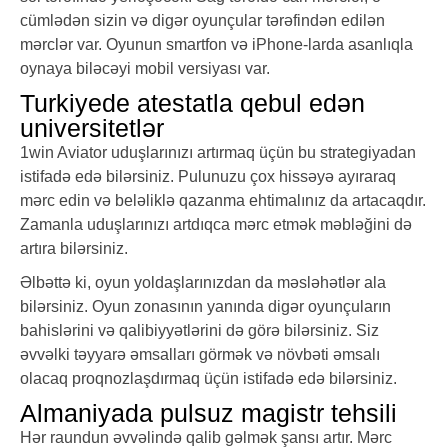
cümlədən sizin və digər oyunçular tərəfindən edilən
mərclər var. Oyunun smartfon və iPhone-larda asanlıqla
oynaya biləcəyi mobil versiyası var.
Turkiyede atestatla qebul edən
universitetlər
1win Aviator uduşlarınızı artırmaq üçün bu strategiyadan
istifadə edə bilərsiniz. Pulunuzu çox hissəyə ayıraraq
mərc edin və beləliklə qazanma ehtimalınız da artacaqdır.
Zamanla uduşlarınızı artdıqca mərc etmək məbləğini də
artıra bilərsiniz.
Əlbəttə ki, oyun yoldaşlarınızdan da məsləhətlər ala
bilərsiniz. Oyun zonasının yanında digər oyunçuların
bahislərini və qalibiyyətlərini də görə bilərsiniz. Siz
əvvəlki təyyarə əmsalları görmək və növbəti əmsalı
olacaq proqnozlaşdırmaq üçün istifadə edə bilərsiniz.
Almaniyada pulsuz magistr tehsili
Hər raundun əvvəlində qalib gəlmək şansı artır. Mərc